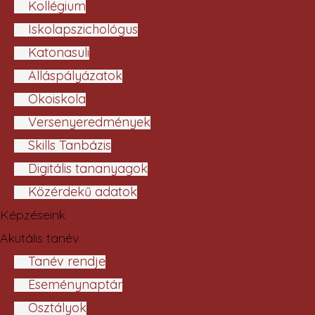
Kollégium
Iskolapszichológus
Katonasuli
Álláspályázatok
Ökoiskola
Versenyeredmények
Skills Tanbázis
Digitális tananyagok
Közérdekű adatok
Képzéseink
Akutális tanév
Tanév rendje
Eseménynaptár
Osztályok