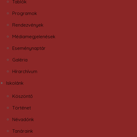
Tablók
Programok
Rendezvények
Médiamegjelenések
Eseménynaptár
Galéria
Hírarchívum
Iskolánk
Köszöntő
Történet
Névadónk
Tanáraink