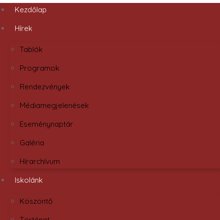
Kezdőlap
Hírek
Tablók
Programok
Rendezvények
Médiamegjelenések
Eseménynaptár
Galéria
Hírarchívum
Iskolánk
Köszöntő
Történet