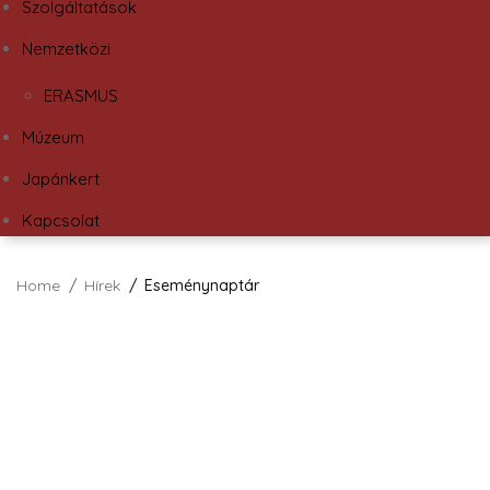
Szolgáltatások
Nemzetközi
ERASMUS
Múzeum
Japánkert
Kapcsolat
Home
Hírek
Eseménynaptár