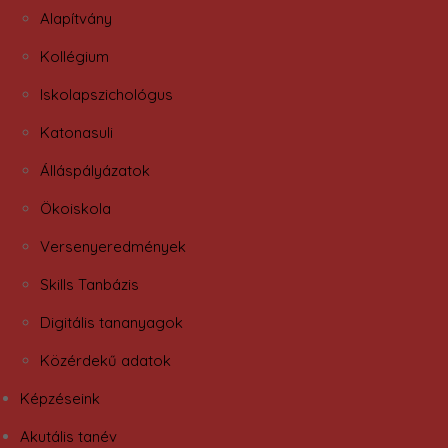
Alapítvány
Kollégium
Iskolapszichológus
Katonasuli
Álláspályázatok
Ökoiskola
Versenyeredmények
Skills Tanbázis
Digitális tananyagok
Közérdekű adatok
Képzéseink
Akutális tanév