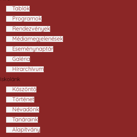
Tablók
Programok
Rendezvények
Médiamegjelenések
Eseménynaptár
Galéria
Hírarchívum
Iskolánk
Köszöntő
Történet
Névadónk
Tanáraink
Alapítvány