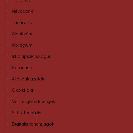
Névadónk
Tanáraink
Alapítvány
Kollégium
Iskolapszichológus
Katonasuli
Álláspályázatok
Ökoiskola
Versenyeredmények
Skills Tanbázis
Digitális tananyagok