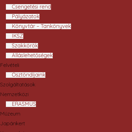
Csengetési rend
Pályázatok
Könyvtár – Tankönyvek
IKSZ
Szakkörök
Álláslehetőségek
Felvételi
Ösztöndíjaink
Szolgáltatások
Nemzetközi
ERASMUS
Múzeum
Japánkert