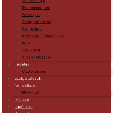
Tanév rendje
Eseménynaptár
Osztályok
Csengetési rend
Pályázatok
Könyvtár – Tankönyvek
IKSZ
Szakkörök
Álláslehetőségek
Felvételi
Ösztöndíjaink
Szolgáltatások
Nemzetközi
ERASMUS
Múzeum
Japánkert