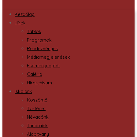
Kezdőlap
Hírek
Tablók
Programok
Rendezvények
Médiamegjelenések
Eseménynaptár
Galéria
Hírarchívum
Iskolánk
Köszöntő
Történet
Névadónk
Tanáraink
Alapítvány