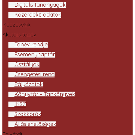
Digitális tananyagok
Közérdekű adatok
Képzéseink
Akutális tanév
Tanév rendje
Eseménynaptár
Osztályok
Csengetési rend
Pályázatok
Könyvtár – Tankönyvek
IKSZ
Szakkörök
Álláslehetőségek
Felvételi