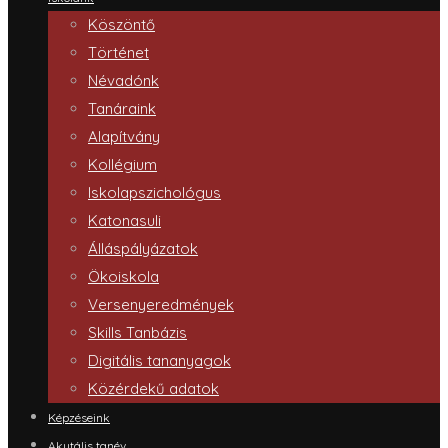
Köszöntő
Történet
Névadónk
Tanáraink
Alapítvány
Kollégium
Iskolapszichológus
Katonasuli
Álláspályázatok
Ökoiskola
Versenyeredmények
Skills Tanbázis
Digitális tananyagok
Közérdekű adatok
Képzéseink
Akutális tanév