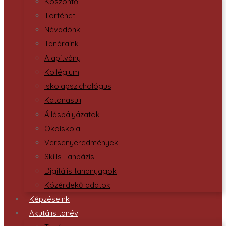
Köszöntő
Történet
Névadónk
Tanáraink
Alapítvány
Kollégium
Iskolapszichológus
Katonasuli
Álláspályázatok
Ökoiskola
Versenyeredmények
Skills Tanbázis
Digitális tananyagok
Közérdekű adatok
Képzéseink
Akutális tanév