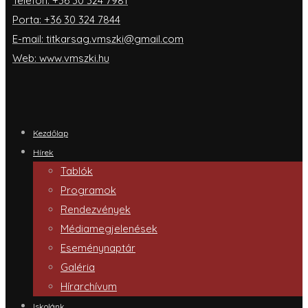
Telefon: +36 30 324 7981
Porta: +36 30 324 7844
E-mail: titkarsag.vmszki@gmail.com
Web: www.vmszki.hu
Kezdőlap
Hírek
Tablók
Programok
Rendezvények
Médiamegjelenések
Eseménynaptár
Galéria
Hírarchívum
Iskolánk