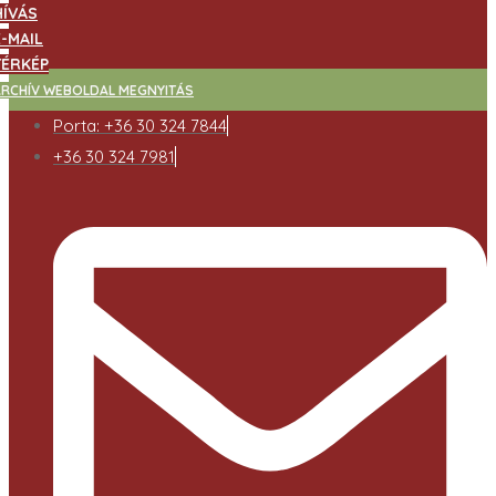
HÍVÁS
E-MAIL
TÉRKÉP
ARCHÍV WEBOLDAL MEGNYITÁS
Porta: +36 30 324 7844
+36 30 324 7981