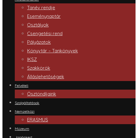
Tanév rendje
Eseménynaptár
Osztályok
Csengetési rend
Pályázatok
Könyvtár – Tankönyvek
IKSZ
Szakkörök
Álláslehetőségek
Felvételi
Ösztöndíjaink
Szolgáltatások
Nemzetközi
ERASMUS
Múzeum
Japánkert