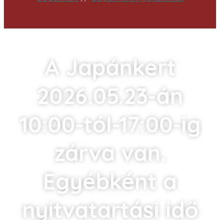
A Japánkert
2026.05.23-án
10:00-tól-17:00-ig
zárva van.
Egyébként a
nyitvatartási idő