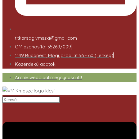
titkarsag.vmszki@gmail.com
OM azonosító: 35269/009
1149 Budapest, Mogyoródi út 56 - 60 (Térkép)
Közérdekű adatok
Archív weboldal megnyitása itt!
Keresés…