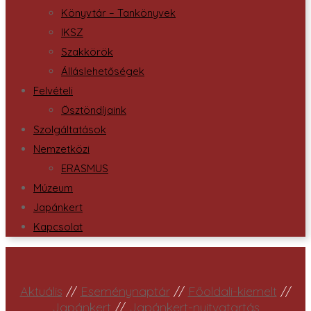
Könyvtár – Tankönyvek
IKSZ
Szakkörök
Álláslehetőségek
Felvételi
Ösztöndíjaink
Szolgáltatások
Nemzetközi
ERASMUS
Múzeum
Japánkert
Kapcsolat
Aktuális
//
Eseménynaptár
//
Főoldali-kiemelt
//
Japánkert
//
Japánkert-nyitvatartás