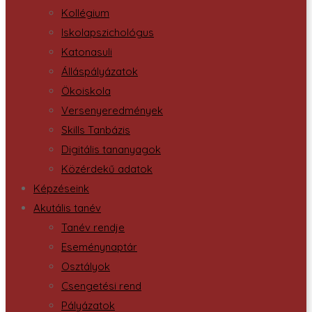
Kollégium
Iskolapszichológus
Katonasuli
Álláspályázatok
Ökoiskola
Versenyeredmények
Skills Tanbázis
Digitális tananyagok
Közérdekű adatok
Képzéseink
Akutális tanév
Tanév rendje
Eseménynaptár
Osztályok
Csengetési rend
Pályázatok