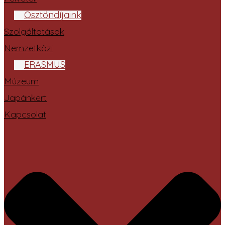
Ösztöndíjaink
Szolgáltatások
Nemzetközi
ERASMUS
Múzeum
Japánkert
Kapcsolat