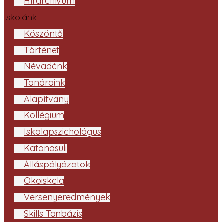
Hírarchívum
Iskolánk
Köszöntő
Történet
Névadónk
Tanáraink
Alapítvány
Kollégium
Iskolapszichológus
Katonasuli
Álláspályázatok
Ökoiskola
Versenyeredmények
Skills Tanbázis