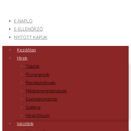
E-NAPLÓ
E-ELLENŐRZŐ
NYITOTT KAPUK
Kezdőlap
Hírek
Tablók
Programok
Rendezvények
Médiamegjelenések
Eseménynaptár
Galéria
Hírarchívum
Iskolánk