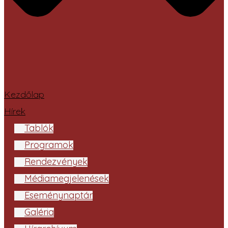
Kezdőlap
Hírek
Tablók
Programok
Rendezvények
Médiamegjelenések
Eseménynaptár
Galéria