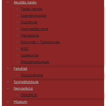
Akutális tanév
Tanév rendje
Eseménynaptár
Osztályok
Csengetési rend
Pályázatok
Könyvtár – Tankönyvek
IKSZ
Szakkörök
Álláslehetőségek
Felvételi
Ösztöndíjaink
Szolgáltatások
Nemzetközi
ERASMUS
Múzeum