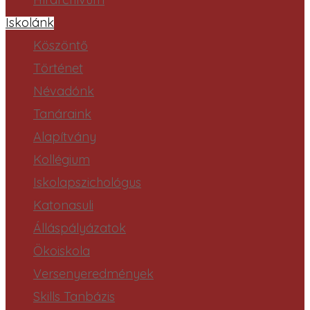
Iskolánk
Köszöntő
Történet
Névadónk
Tanáraink
Alapítvány
Kollégium
Iskolapszichológus
Katonasuli
Álláspályázatok
Ökoiskola
Versenyeredmények
Skills Tanbázis