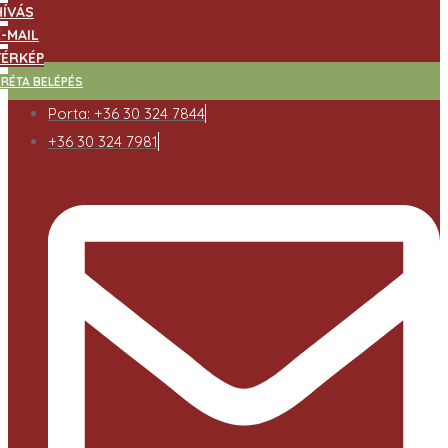
HÍVÁS
E-MAIL
TÉRKÉP
RÉTA BELÉPÉS
Porta: +36 30 324 7844
+36 30 324 7981