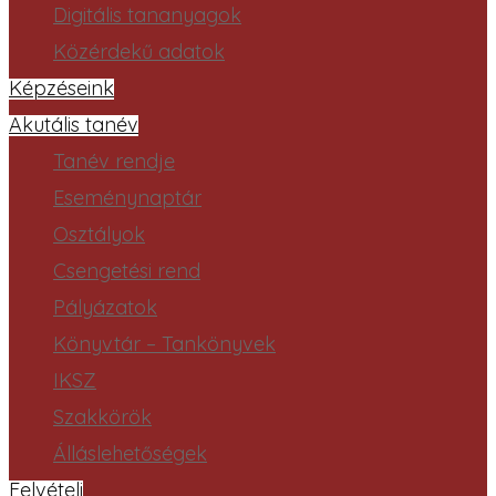
Digitális tananyagok
Közérdekű adatok
Képzéseink
Akutális tanév
Tanév rendje
Eseménynaptár
Osztályok
Csengetési rend
Pályázatok
Könyvtár – Tankönyvek
IKSZ
Szakkörök
Álláslehetőségek
Felvételi