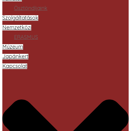
Ösztöndíjaink
Szolgáltatások
Nemzetközi
ERASMUS
Múzeum
Japánkert
Kapcsolat