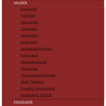
Iskolánk
Köszöntő
Történet
Névadónk
Tanáraink
Alapítvány
Kollégium
Iskolapszichológus
Katonasuli
Álláspályázatok
Ökoiskola
Versenyeredmények
Skills Tanbázis
Digitális tananyagok
Közérdekű adatok
Képzéseink