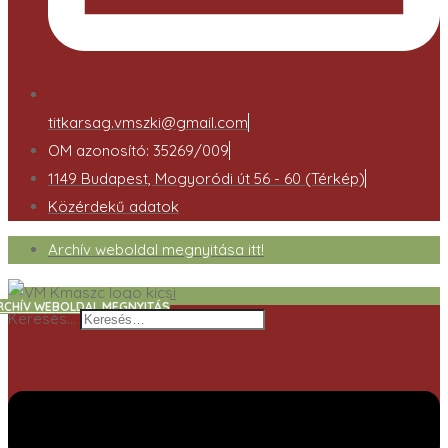
titkarsag.vmszki@gmail.com
OM azonosító: 35269/009
1149 Budapest, Mogyoródi út 56 - 60 (Térkép)
Közérdekű adatok
Archív weboldal megnyitása itt!
RCHÍV WEBOLDAL MEGNYITÁS
Keresés…