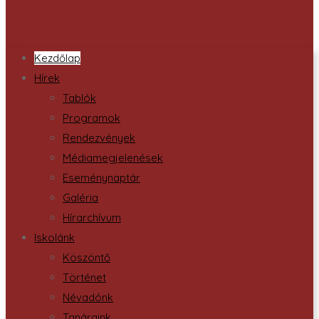
Kezdőlap
Hírek
Tablók
Programok
Rendezvények
Médiamegjelenések
Eseménynaptár
Galéria
Hírarchívum
Iskolánk
Köszöntő
Történet
Névadónk
Tanáraink