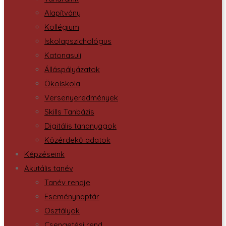
Alapítvány
Kollégium
Iskolapszichológus
Katonasuli
Álláspályázatok
Ökoiskola
Versenyeredmények
Skills Tanbázis
Digitális tananyagok
Közérdekű adatok
Képzéseink
Akutális tanév
Tanév rendje
Eseménynaptár
Osztályok
Csengetési rend