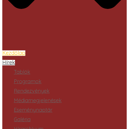
Kezdőlap
Hírek
Tablók
Programok
Rendezvények
Médiamegjelenések
Eseménynaptár
Galéria
Hírarchívum