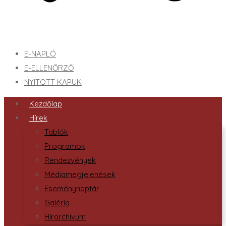
E-NAPLÓ
E-ELLENŐRZŐ
NYITOTT KAPUK
Kezdőlap
Hírek
Tablók
Programok
Rendezvények
Médiamegjelenések
Eseménynaptár
Galéria
Hírarchívum