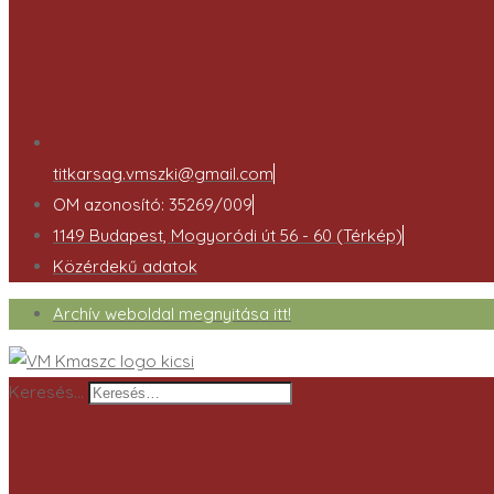
titkarsag.vmszki@gmail.com
OM azonosító: 35269/009
1149 Budapest, Mogyoródi út 56 - 60 (Térkép)
Közérdekű adatok
Archív weboldal megnyitása itt!
Keresés…