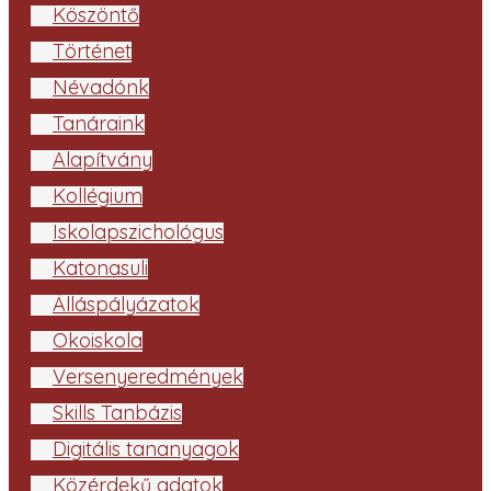
Köszöntő
Történet
Névadónk
Tanáraink
Alapítvány
Kollégium
Iskolapszichológus
Katonasuli
Álláspályázatok
Ökoiskola
Versenyeredmények
Skills Tanbázis
Digitális tananyagok
Közérdekű adatok