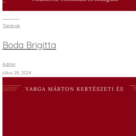
Bővebben
Tanárok
Boda Brigitta
Admin
július 28, 2024