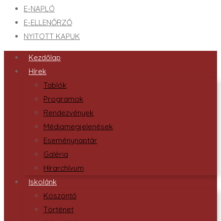
E-NAPLÓ
E-ELLENŐRZŐ
NYITOTT KAPUK
Kezdőlap
Hírek
Tablók
Programok
Rendezvények
Médiamegjelenések
Eseménynaptár
Galéria
Hírarchívum
Iskolánk
Köszöntő
Történet