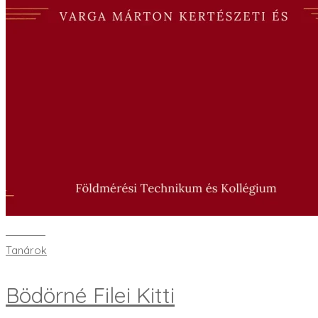
Bővebben
Tanárok
Bödörné Filei Kitti