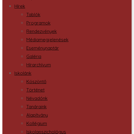
Hírek
Tablók
Programok
Rendezvények
Médiamegjelenések
Eseménynaptár
Galéria
Hírarchívum
Iskolánk
Köszöntő
Történet
Névadónk
Tanáraink
Alapítvány
Kollégium
Iskolapszichológus