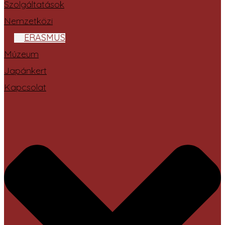
Szolgáltatások
Nemzetközi
ERASMUS
Múzeum
Japánkert
Kapcsolat