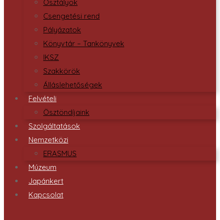
Osztályok
Csengetési rend
Pályázatok
Könyvtár – Tankönyvek
IKSZ
Szakkörök
Álláslehetőségek
Felvételi
Ösztöndíjaink
Szolgáltatások
Nemzetközi
ERASMUS
Múzeum
Japánkert
Kapcsolat