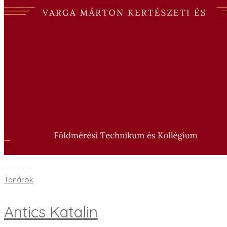
Bővebben
Tanárok
Antics Katalin