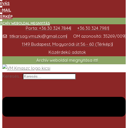
HÍVÁS
E-MAIL
TÉRKÉP
ARCHÍV WEBOLDAL MEGNYITÁS
Porta: +36 30 324 7844
+36 30 324 7981
titkarsag.vmszki@gmail.com
OM azonosító: 35269/009
1149 Budapest, Mogyoródi út 56 - 60 (Térkép)
Közérdekű adatok
Archív weboldal megnyitása itt!
Keresés…