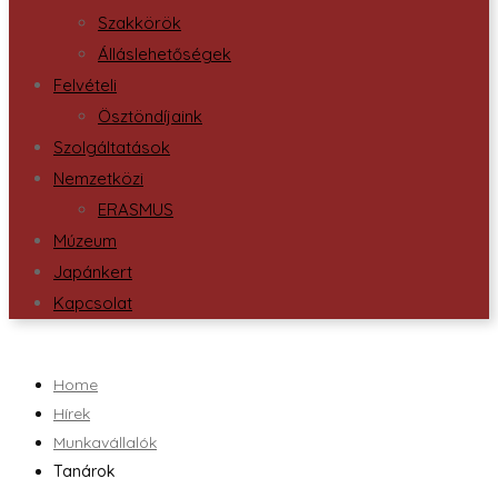
Szakkörök
Álláslehetőségek
Felvételi
Ösztöndíjaink
Szolgáltatások
Nemzetközi
ERASMUS
Múzeum
Japánkert
Kapcsolat
Home
Hírek
Munkavállalók
Tanárok