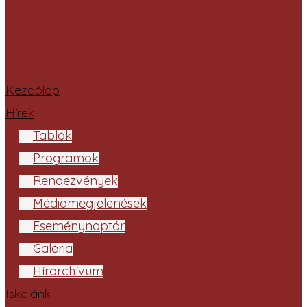
Kezdőlap
Hírek
Tablók
Programok
Rendezvények
Médiamegjelenések
Eseménynaptár
Galéria
Hírarchívum
Iskolánk