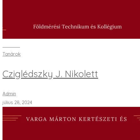
Bővebben
Tanárok
Cziglédszky J. Nikolett
Admin
július 28, 2024