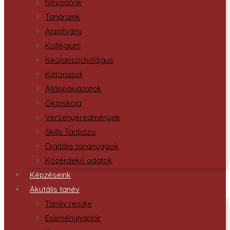
Névadónk
Tanáraink
Alapítvány
Kollégium
Iskolapszichológus
Katonasuli
Álláspályázatok
Ökoiskola
Versenyeredmények
Skills Tanbázis
Digitális tananyagok
Közérdekű adatok
Képzéseink
Akutális tanév
Tanév rendje
Eseménynaptár