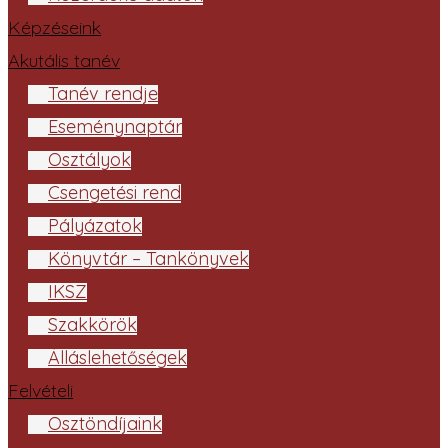
Képzéseink
Akutális tanév
Tanév rendje
Eseménynaptár
Osztályok
Csengetési rend
Pályázatok
Könyvtár – Tankönyvek
IKSZ
Szakkörök
Álláslehetőségek
Felvételi
Ösztöndíjaink