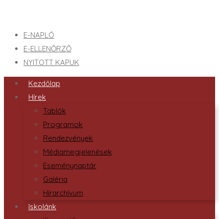
E-NAPLÓ
E-ELLENŐRZŐ
NYITOTT KAPUK
Kezdőlap
Hírek
Tablók
Programok
Rendezvények
Médiamegjelenések
Eseménynaptár
Galéria
Hírarchívum
Iskolánk