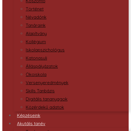
Köszöntő
Történet
Névadónk
Tanáraink
Alapítvány
Kollégium
Iskolapszichológus
Katonasuli
Álláspályázatok
Ökoiskola
Versenyeredmények
Skills Tanbázis
Digitális tananyagok
Közérdekű adatok
Képzéseink
Akutális tanév