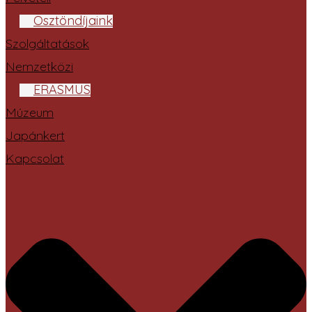
Ösztöndíjaink
Szolgáltatások
Nemzetközi
ERASMUS
Múzeum
Japánkert
Kapcsolat