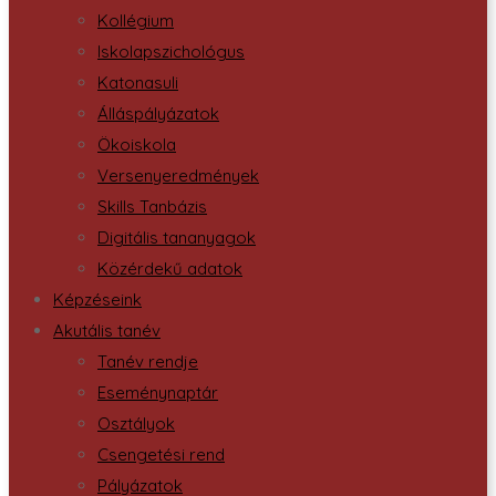
Kollégium
Iskolapszichológus
Katonasuli
Álláspályázatok
Ökoiskola
Versenyeredmények
Skills Tanbázis
Digitális tananyagok
Közérdekű adatok
Képzéseink
Akutális tanév
Tanév rendje
Eseménynaptár
Osztályok
Csengetési rend
Pályázatok