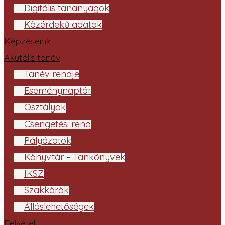
Digitális tananyagok
Közérdekű adatok
Képzéseink
Akutális tanév
Tanév rendje
Eseménynaptár
Osztályok
Csengetési rend
Pályázatok
Könyvtár – Tankönyvek
IKSZ
Szakkörök
Álláslehetőségek
Felvételi