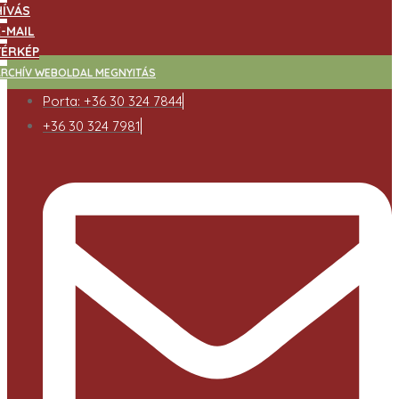
HÍVÁS
E-MAIL
TÉRKÉP
ARCHÍV WEBOLDAL MEGNYITÁS
Porta: +36 30 324 7844
+36 30 324 7981