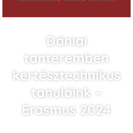
Dániai
tanteremben
kertésztechnikus
tanulóink –
Erasmus 2024