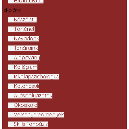
Hírarchívum
Iskolánk
Köszöntő
Történet
Névadónk
Tanáraink
Alapítvány
Kollégium
Iskolapszichológus
Katonasuli
Álláspályázatok
Ökoiskola
Versenyeredmények
Skills Tanbázis