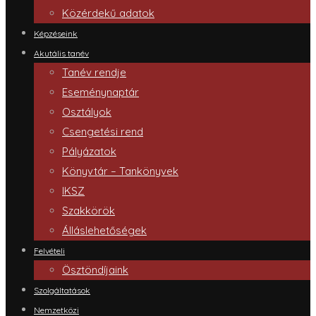
Közérdekű adatok
Képzéseink
Akutális tanév
Tanév rendje
Eseménynaptár
Osztályok
Csengetési rend
Pályázatok
Könyvtár – Tankönyvek
IKSZ
Szakkörök
Álláslehetőségek
Felvételi
Ösztöndíjaink
Szolgáltatások
Nemzetközi