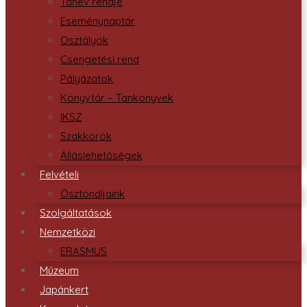
Tanév rendje
Eseménynaptár
Osztályok
Csengetési rend
Pályázatok
Könyvtár – Tankönyvek
IKSZ
Szakkörök
Álláslehetőségek
Felvételi
Ösztöndíjaink
Szolgáltatások
Nemzetközi
ERASMUS
Múzeum
Japánkert