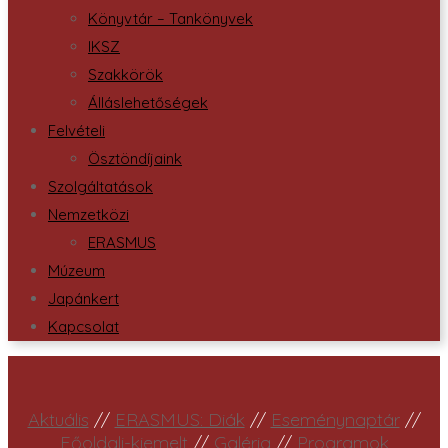
Könyvtár – Tankönyvek
IKSZ
Szakkörök
Álláslehetőségek
Felvételi
Ösztöndíjaink
Szolgáltatások
Nemzetközi
ERASMUS
Múzeum
Japánkert
Kapcsolat
Aktuális
//
ERASMUS: Diák
//
Eseménynaptár
//
Főoldali-kiemelt
//
Galéria
//
Programok