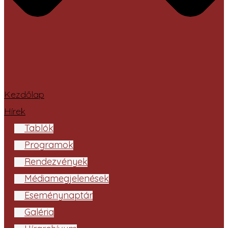
Kezdőlap
Hírek
Tablók
Programok
Rendezvények
Médiamegjelenések
Eseménynaptár
Galéria