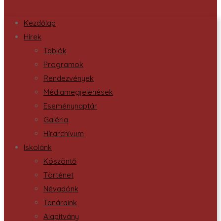
Kezdőlap
Hírek
Tablók
Programok
Rendezvények
Médiamegjelenések
Eseménynaptár
Galéria
Hírarchívum
Iskolánk
Köszöntő
Történet
Névadónk
Tanáraink
Alapítvány