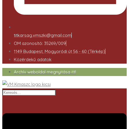
titkarsag.vmszki@gmail.com
OM azonosító: 35269/009
1149 Budapest, Mogyoródi út 56 - 60 (Térkép)
Közérdekű adatok
Archív weboldal megnyitása itt!
Keresés…