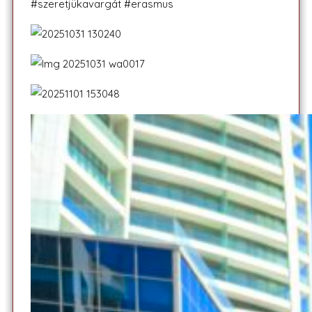
#szeretjükavargát #erasmus