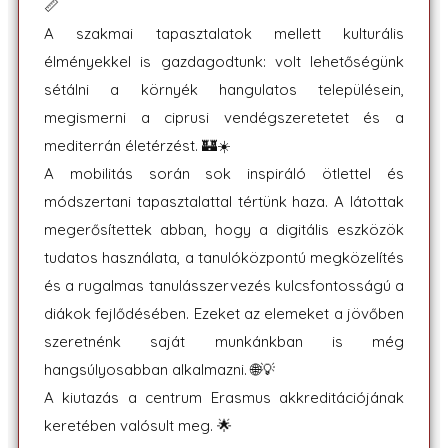
📏
A szakmai tapasztalatok mellett kulturális
élményekkel is gazdagodtunk: volt lehetőségünk
sétálni a környék hangulatos településein,
megismerni a ciprusi vendégszeretetet és a
mediterrán életérzést. 🏰☀️
A mobilitás során sok inspiráló ötlettel és
módszertani tapasztalattal tértünk haza. A látottak
megerősítettek abban, hogy a digitális eszközök
tudatos használata, a tanulóközpontú megközelítés
és a rugalmas tanulásszervezés kulcsfontosságú a
diákok fejlődésében. Ezeket az elemeket a jövőben
szeretnénk saját munkánkban is még
hangsúlyosabban alkalmazni. 🌐💡
A kiutazás a centrum Erasmus akkreditációjának
keretében valósult meg. 🌟