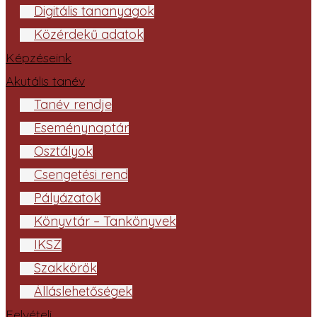
Digitális tananyagok
Közérdekű adatok
Képzéseink
Akutális tanév
Tanév rendje
Eseménynaptár
Osztályok
Csengetési rend
Pályázatok
Könyvtár – Tankönyvek
IKSZ
Szakkörök
Álláslehetőségek
Felvételi