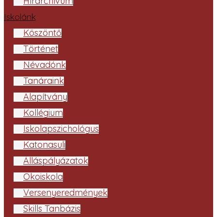
Hírarchívum
Iskolánk
Köszöntő
Történet
Névadónk
Tanáraink
Alapítvány
Kollégium
Iskolapszichológus
Katonasuli
Álláspályázatok
Ökoiskola
Versenyeredmények
Skills Tanbázis