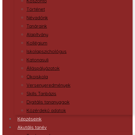
Köszöntő
Történet
Névadónk
Tanáraink
Alapítvány
Kollégium
Iskolapszichológus
Katonasuli
Álláspályázatok
Ökoiskola
Versenyeredmények
Skills Tanbázis
Digitális tananyagok
Közérdekű adatok
Képzéseink
Akutális tanév