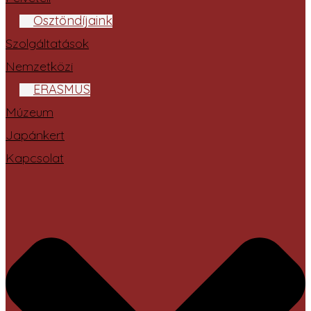
Ösztöndíjaink
Szolgáltatások
Nemzetközi
ERASMUS
Múzeum
Japánkert
Kapcsolat