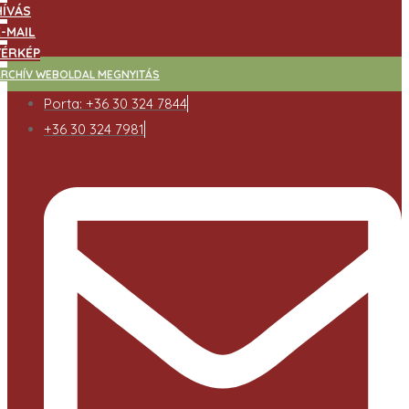
HÍVÁS
E-MAIL
TÉRKÉP
ARCHÍV WEBOLDAL MEGNYITÁS
Porta: +36 30 324 7844
+36 30 324 7981