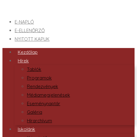
E-NAPLÓ
E-ELLENŐRZŐ
NYITOTT KAPUK
Kezdőlap
Hírek
Tablók
Programok
Rendezvények
Médiamegjelenések
Eseménynaptár
Galéria
Hírarchívum
Iskolánk