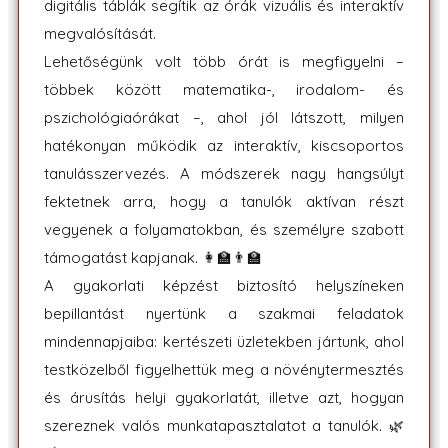
digitális táblák segítik az órák vizuális és interaktív
megvalósítását.
Lehetőségünk volt több órát is megfigyelni –
többek között matematika-, irodalom- és
pszichológiaórákat –, ahol jól látszott, milyen
hatékonyan működik az interaktív, kiscsoportos
tanulásszervezés. A módszerek nagy hangsúlyt
fektetnek arra, hogy a tanulók aktívan részt
vegyenek a folyamatokban, és személyre szabott
támogatást kapjanak. 👩‍🏫👨‍🏫
A gyakorlati képzést biztosító helyszíneken
bepillantást nyertünk a szakmai feladatok
mindennapjaiba: kertészeti üzletekben jártunk, ahol
testközelből figyelhettük meg a növénytermesztés
és árusítás helyi gyakorlatát, illetve azt, hogyan
szereznek valós munkatapasztalatot a tanulók. 🌿