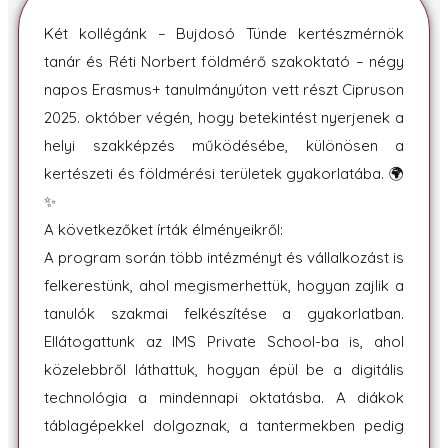
Két kollégánk – Bujdosó Tünde kertészmérnök
tanár és Réti Norbert földmérő szakoktató – négy
napos Erasmus+ tanulmányúton vett részt Cipruson
2025. október végén, hogy betekintést nyerjenek a
helyi szakképzés működésébe, különösen a
kertészeti és földmérési területek gyakorlatába. 🌍
✨
A következőket írták élményeikről:
A program során több intézményt és vállalkozást is
felkerestünk, ahol megismerhettük, hogyan zajlik a
tanulók szakmai felkészítése a gyakorlatban.
Ellátogattunk az IMS Private School-ba is, ahol
közelebbről láthattuk, hogyan épül be a digitális
technológia a mindennapi oktatásba. A diákok
táblagépekkel dolgoznak, a tantermekben pedig