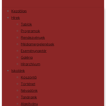
Kezdőlap
Hírek
Tablók
Programok
Rendezvények
Médiamegjelenések
Eseménynaptár
Galéria
Hírarchívum
Iskolánk
Köszöntő
Történet
Névadónk
Tanáraink
Alapítvány