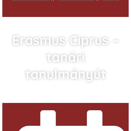
Erasmus Ciprus –
tanári
tanulmányút