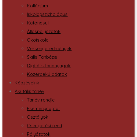
Kollégium
Iskolapszichológus
Katonasuli
Álláspályázatok
Ökoiskola
Versenyeredmények
Skills Tanbázis
Digitális tananyagok
Közérdekű adatok
Képzéseink
Akutális tanév
Tanév rendje
Eseménynaptár
Osztályok
Csengetési rend
Pályázatok