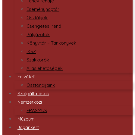
Tanév rendje
Eseménynaptár
Osztályok
Csengetési rend
Pályázatok
Könyvtár – Tankönyvek
IKSZ
Szakkörök
Álláslehetőségek
Felvételi
Ösztöndíjaink
Szolgáltatások
Nemzetközi
ERASMUS
Múzeum
Japánkert