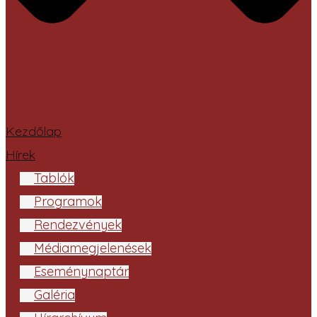
Kezdőlap
Hírek
Tablók
Programok
Rendezvények
Médiamegjelenések
Eseménynaptár
Galéria