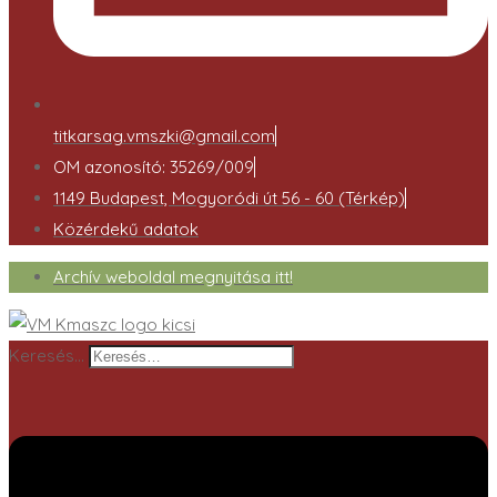
titkarsag.vmszki@gmail.com
OM azonosító: 35269/009
1149 Budapest, Mogyoródi út 56 - 60 (Térkép)
Közérdekű adatok
Archív weboldal megnyitása itt!
Keresés…