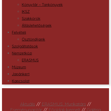
Könyvtár – Tankönyvek
IKSZ
Szakkörök
Álláslehetőségek
Felvételi
Ösztöndíjaink
Szolgáltatások
Nemzetközi
ERASMUS
Múzeum
Japánkert
Kapcsolat
Aktuális
//
ERASMUS: Munkatárs
//
Eseménynaptár
//
Főoldali-kiemelt
//
Galéria