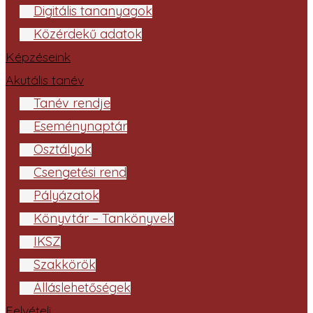
Digitális tananyagok
Közérdekű adatok
Képzéseink
Akutális tanév
Tanév rendje
Eseménynaptár
Osztályok
Csengetési rend
Pályázatok
Könyvtár – Tankönyvek
IKSZ
Szakkörök
Álláslehetőségek
Felvételi