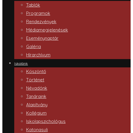
Tablók
Programok
Rendezvények
Médiamegjelenések
Eseménynaptár
Galéria
Hírarchívum
Iskolánk
Köszöntő
Történet
Névadónk
Tanáraink
Alapítvány
Kollégium
Iskolapszichológus
Katonasuli