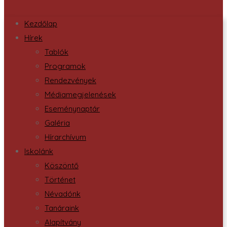
Kezdőlap
Hírek
Tablók
Programok
Rendezvények
Médiamegjelenések
Eseménynaptár
Galéria
Hírarchívum
Iskolánk
Köszöntő
Történet
Névadónk
Tanáraink
Alapítvány