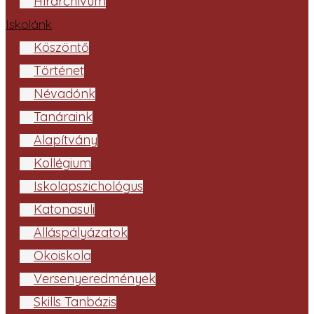
Hírarchívum
Iskolánk
Köszöntő
Történet
Névadónk
Tanáraink
Alapítvány
Kollégium
Iskolapszichológus
Katonasuli
Álláspályázatok
Ökoiskola
Versenyeredmények
Skills Tanbázis