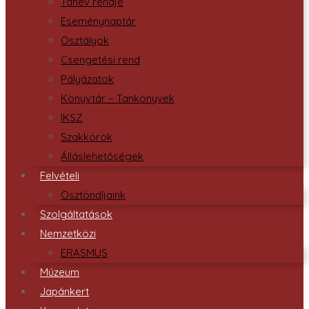
Tanév rendje
Eseménynaptár
Osztályok
Csengetési rend
Pályázatok
Könyvtár – Tankönyvek
IKSZ
Szakkörök
Álláslehetőségek
Felvételi
Ösztöndíjaink
Szolgáltatások
Nemzetközi
ERASMUS
Múzeum
Japánkert