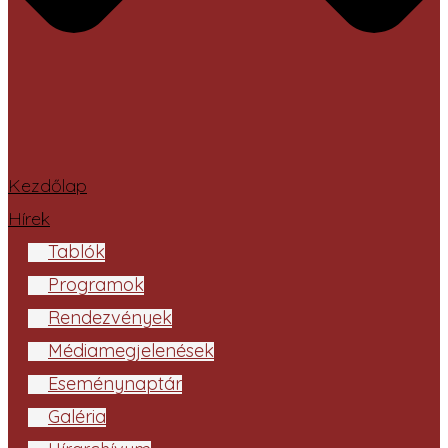
Kezdőlap
Hírek
Tablók
Programok
Rendezvények
Médiamegjelenések
Eseménynaptár
Galéria