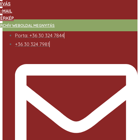
HÍVÁS
E-MAIL
TÉRKÉP
ARCHÍV WEBOLDAL MEGNYITÁS
Porta: +36 30 324 7844
+36 30 324 7981