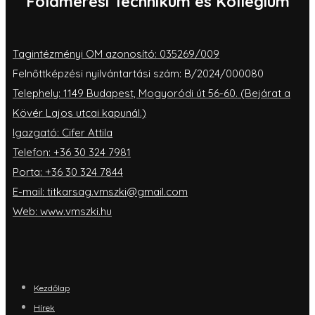
Földmérési Technikum és Kollégium
Tagintézményi OM azonosító: 035269/009
Felnőttképzési nyilvántartási szám: B/2024/000080
Telephely: 1149 Budapest, Mogyoródi út 56-60. (Bejárat a
Kövér Lajos utcai kapunál.)
Igazgató: Cifer Attila
Telefon: +36 30 324 7981
Porta: +36 30 324 7844
E-mail: titkarsag.vmszki@gmail.com
Web: www.vmszki.hu
Kezdőlap
Hírek