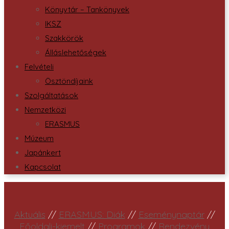
Könyvtár – Tankönyvek
IKSZ
Szakkörök
Álláslehetőségek
Felvételi
Ösztöndíjaink
Szolgáltatások
Nemzetközi
ERASMUS
Múzeum
Japánkert
Kapcsolat
Aktuális
//
ERASMUS: Diák
//
Eseménynaptár
//
Főoldali-kiemelt
//
Programok
//
Rendezvény