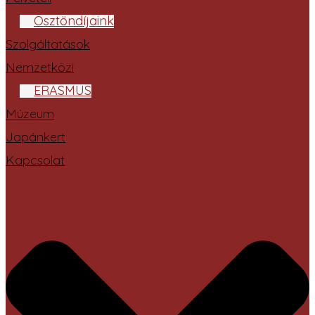
Ösztöndíjaink
Szolgáltatások
Nemzetközi
ERASMUS
Múzeum
Japánkert
Kapcsolat