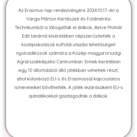
Az Erasmus nap rendezvényére 2024.10.17.-én a
Varga Márton Kertészeti és Földmérési
Technikumból is látogattak el diákok, illetve Molnár
Edit tanárnő kíséretében népszerűsítették a
középiskolások külföldi utazási lehetőségeit
nyolcadikosok számára a Közép-magyarországi
Agrárszakképzési Centrumban. Ennek keretében
egy 10 állomásból álló játékban vehettek részt,
ahol különböző EU-s és Erasmussal kapcsolatos
ismereteiket bővíthették. A játék lezárásaként EU-s
ajándékokkal gazdagodtak a diákok.