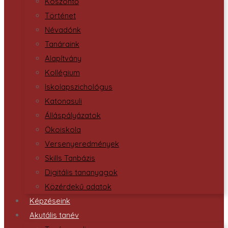
Köszöntő
Történet
Névadónk
Tanáraink
Alapítvány
Kollégium
Iskolapszichológus
Katonasuli
Álláspályázatok
Ökoiskola
Versenyeredmények
Skills Tanbázis
Digitális tananyagok
Közérdekű adatok
Képzéseink
Akutális tanév