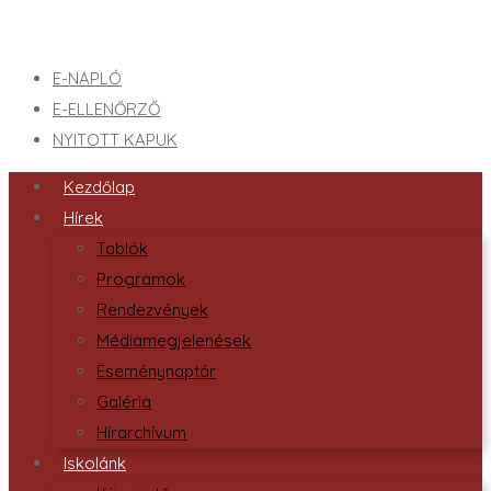
E-NAPLÓ
E-ELLENŐRZŐ
NYITOTT KAPUK
Kezdőlap
Hírek
Tablók
Programok
Rendezvények
Médiamegjelenések
Eseménynaptár
Galéria
Hírarchívum
Iskolánk