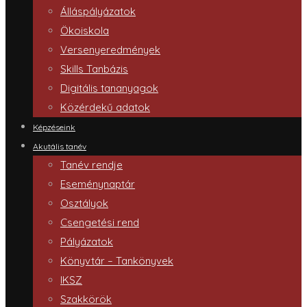
Álláspályázatok
Ökoiskola
Versenyeredmények
Skills Tanbázis
Digitális tananyagok
Közérdekű adatok
Képzéseink
Akutális tanév
Tanév rendje
Eseménynaptár
Osztályok
Csengetési rend
Pályázatok
Könyvtár – Tankönyvek
IKSZ
Szakkörök