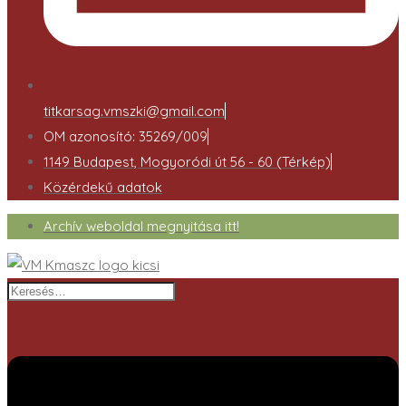
titkarsag.vmszki@gmail.com
OM azonosító: 35269/009
1149 Budapest, Mogyoródi út 56 - 60 (Térkép)
Közérdekű adatok
Archív weboldal megnyitása itt!
Keresés…