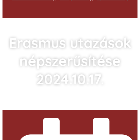
Erasmus utazások
népszerűsítése
2024.10.17.