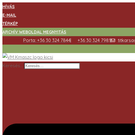
HÍVÁS
E-MAIL
TÉRKÉP
ARCHÍV WEBOLDAL MEGNYITÁS
Porta: +36 30 324 7844
+36 30 324 7981
titkars
Keresés…