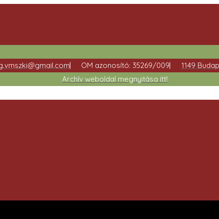
ag.vmszki@gmail.com
OM azonosító: 35269/009
1149 Budap
Archív weboldal megnyitása itt!