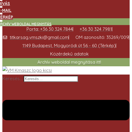
HÍVÁS
E-MAIL
TÉRKÉP
ARCHÍV WEBOLDAL MEGNYITÁS
Porta: +36 30 324 7844
+36 30 324 7981
titkarsag.vmszki@gmail.com
OM azonosító: 35269/009
1149 Budapest, Mogyoródi út 56 - 60 (Térkép)
Közérdekű adatok
Archív weboldal megnyitása itt!
Keresés…