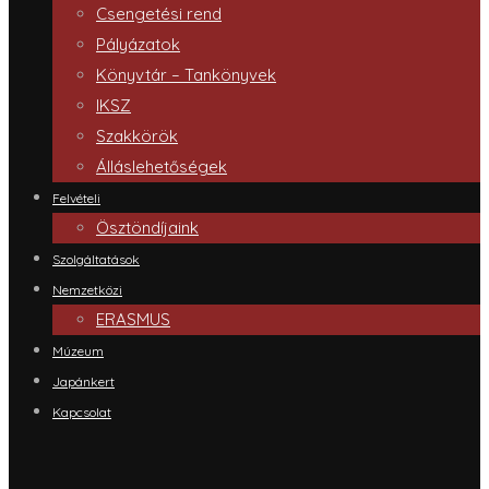
Csengetési rend
Pályázatok
Könyvtár – Tankönyvek
IKSZ
Szakkörök
Álláslehetőségek
Felvételi
Ösztöndíjaink
Szolgáltatások
Nemzetközi
ERASMUS
Múzeum
Japánkert
Kapcsolat