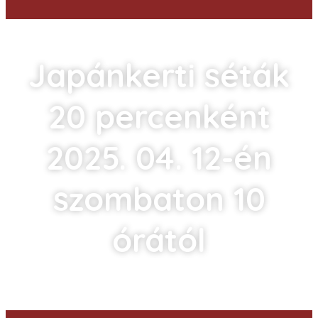
Japánkerti séták
20 percenként
2025. 04. 12-én
szombaton 10
órától