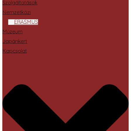
Szolgáltatások
Nemzetközi
ERASMUS
Múzeum
Japánkert
Kapcsolat