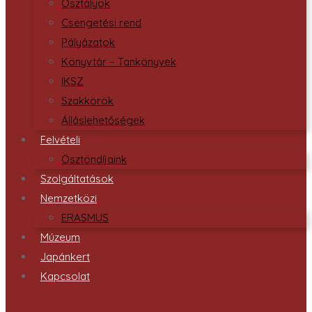
Osztályok
Csengetési rend
Pályázatok
Könyvtár – Tankönyvek
IKSZ
Szakkörök
Álláslehetőségek
Felvételi
Ösztöndíjaink
Szolgáltatások
Nemzetközi
ERASMUS
Múzeum
Japánkert
Kapcsolat