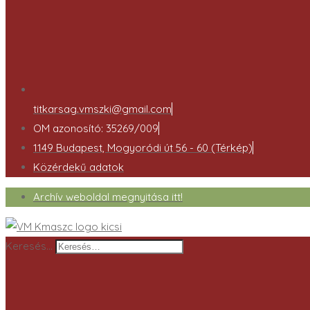
titkarsag.vmszki@gmail.com
OM azonosító: 35269/009
1149 Budapest, Mogyoródi út 56 - 60 (Térkép)
Közérdekű adatok
Archív weboldal megnyitása itt!
Keresés…