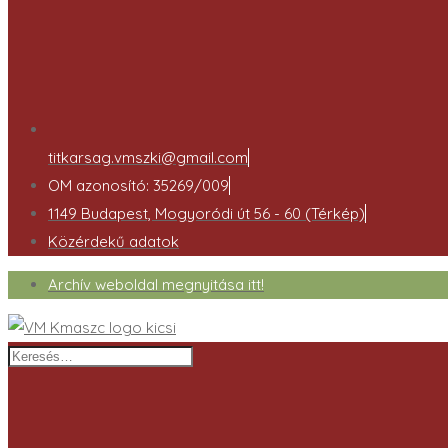
titkarsag.vmszki@gmail.com
OM azonosító: 35269/009
1149 Budapest, Mogyoródi út 56 - 60 (Térkép)
Közérdekű adatok
Archív weboldal megnyitása itt!
Keresés…