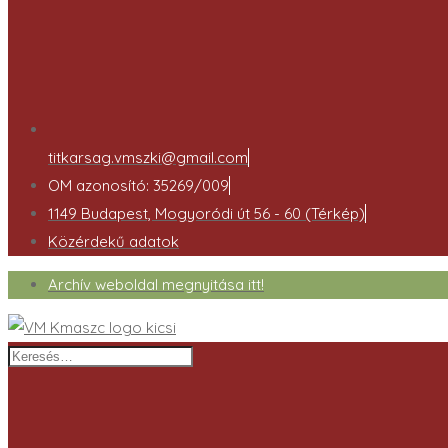
titkarsag.vmszki@gmail.com
OM azonosító: 35269/009
1149 Budapest, Mogyoródi út 56 - 60 (Térkép)
Közérdekű adatok
Archív weboldal megnyitása itt!
Keresés…