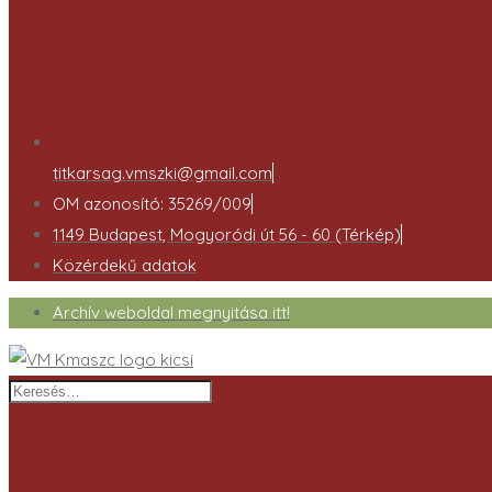
titkarsag.vmszki@gmail.com
OM azonosító: 35269/009
1149 Budapest, Mogyoródi út 56 - 60 (Térkép)
Közérdekű adatok
Archív weboldal megnyitása itt!
Keresés…