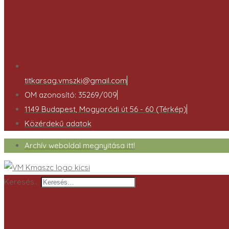
titkarsag.vmszki@gmail.com
OM azonosító: 35269/009
1149 Budapest, Mogyoródi út 56 - 60 (Térkép)
Közérdekű adatok
Archív weboldal megnyitása itt!
Keresés…