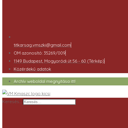
titkarsag.vmszki@gmail.com
OM azonosító: 35269/009
1149 Budapest, Mogyoródi út 56 - 60 (Térkép)
Közérdekű adatok
Archív weboldal megnyitása itt!
Keresés…