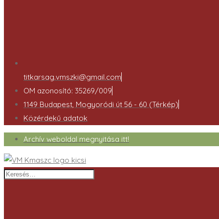
titkarsag.vmszki@gmail.com
OM azonosító: 35269/009
1149 Budapest, Mogyoródi út 56 - 60 (Térkép)
Közérdekű adatok
Archív weboldal megnyitása itt!
Keresés…