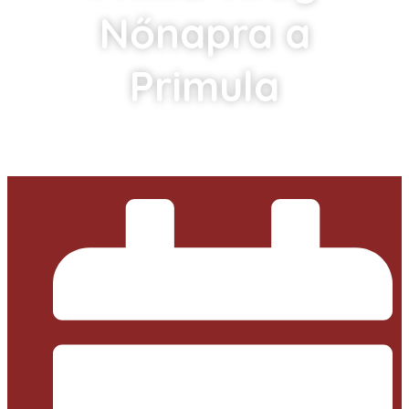
Nőnapra a
Primula