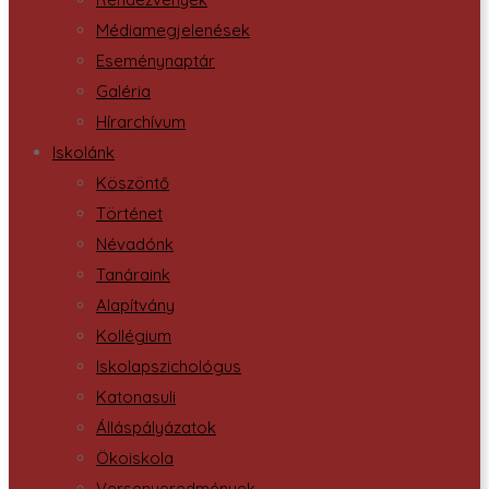
Médiamegjelenések
Eseménynaptár
Galéria
Hírarchívum
Iskolánk
Köszöntő
Történet
Névadónk
Tanáraink
Alapítvány
Kollégium
Iskolapszichológus
Katonasuli
Álláspályázatok
Ökoiskola
Versenyeredmények