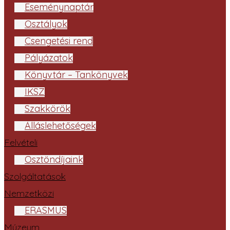
Eseménynaptár
Osztályok
Csengetési rend
Pályázatok
Könyvtár – Tankönyvek
IKSZ
Szakkörök
Álláslehetőségek
Felvételi
Ösztöndíjaink
Szolgáltatások
Nemzetközi
ERASMUS
Múzeum