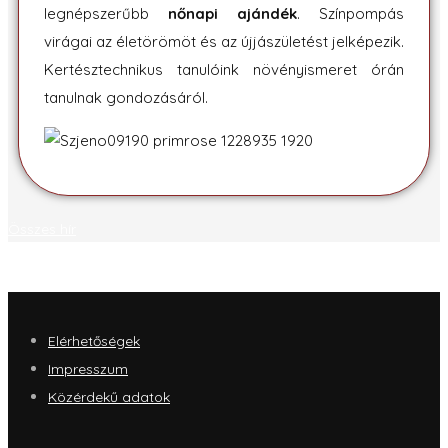
legnépszerűbb
nőnapi ajándék
. Színpompás
virágai az életörömöt és az újjászületést jelképezik.
Kertésztechnikus tanulóink növényismeret órán
tanulnak gondozásáról.
Összes hír
Elérhetőségek
Impresszum
Közérdekű adatok