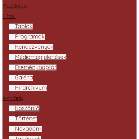
Kezdőlap
Hírek
Tablók
Programok
Rendezvények
Médiamegjelenések
Eseménynaptár
Galéria
Hírarchívum
Iskolánk
Köszöntő
Történet
Névadónk
Tanáraink