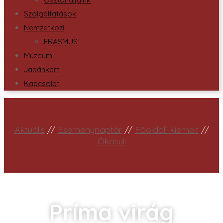
Szolgáltatások
Nemzetközi
ERASMUS
Múzeum
Japánkert
Kapcsolat
Aktuális
//
Eseménynaptár
//
Főoldali-kiemelt
//
Ökosuli
Príma virág