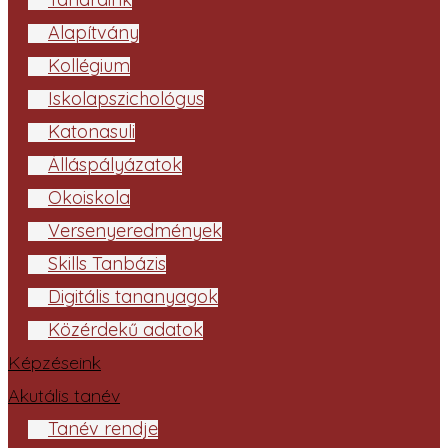
Alapítvány
Kollégium
Iskolapszichológus
Katonasuli
Álláspályázatok
Ökoiskola
Versenyeredmények
Skills Tanbázis
Digitális tananyagok
Közérdekű adatok
Képzéseink
Akutális tanév
Tanév rendje