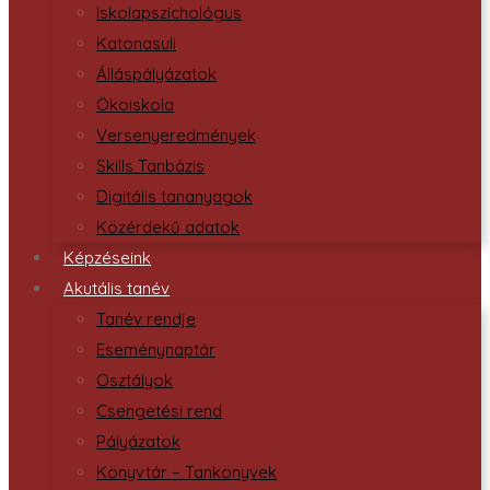
Iskolapszichológus
Katonasuli
Álláspályázatok
Ökoiskola
Versenyeredmények
Skills Tanbázis
Digitális tananyagok
Közérdekű adatok
Képzéseink
Akutális tanév
Tanév rendje
Eseménynaptár
Osztályok
Csengetési rend
Pályázatok
Könyvtár – Tankönyvek