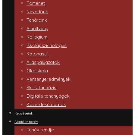
Történet
Névadónk
Tanáraink
Alapítvány
Kollégium
Iskolapszichológus
Katonasuli
Álláspályázatok
Ökoiskola
Versenyeredmények
Skills Tanbázis
Digitális tananyagok
Közérdekű adatok
Képzéseink
Akutális tanév
Tanév rendje