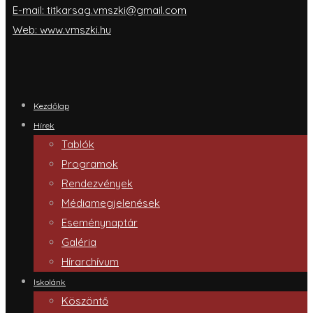
E-mail: titkarsag.vmszki@gmail.com
Web: www.vmszki.hu
Kezdőlap
Hírek
Tablók
Programok
Rendezvények
Médiamegjelenések
Eseménynaptár
Galéria
Hírarchívum
Iskolánk
Köszöntő