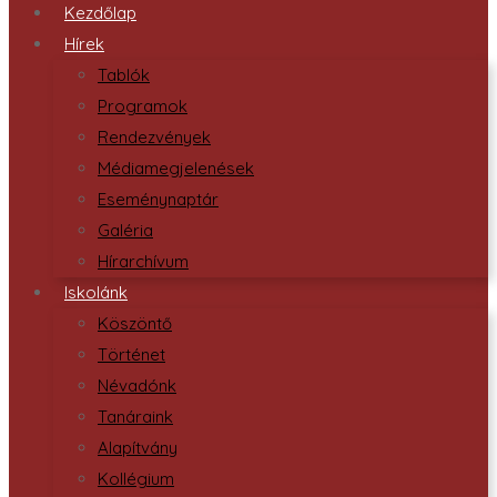
Kezdőlap
Hírek
Tablók
Programok
Rendezvények
Médiamegjelenések
Eseménynaptár
Galéria
Hírarchívum
Iskolánk
Köszöntő
Történet
Névadónk
Tanáraink
Alapítvány
Kollégium