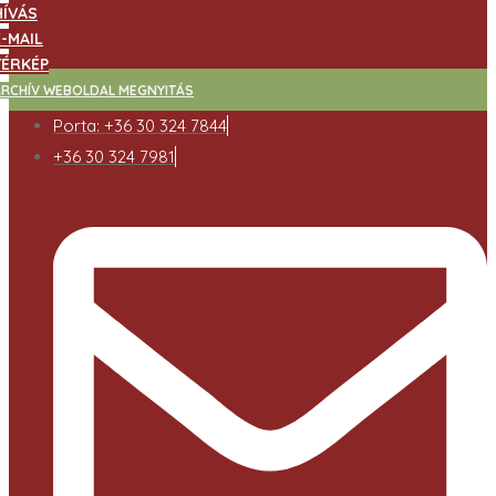
HÍVÁS
E-MAIL
TÉRKÉP
ARCHÍV WEBOLDAL MEGNYITÁS
Porta: +36 30 324 7844
+36 30 324 7981