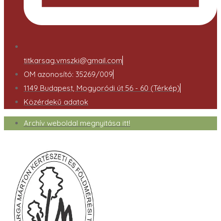
titkarsag.vmszki@gmail.com
OM azonosító: 35269/009
1149 Budapest, Mogyoródi út 56 - 60 (Térkép)
Közérdekű adatok
Archív weboldal megnyitása itt!