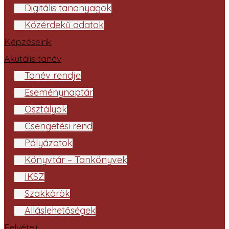
Digitális tananyagok
Közérdekű adatok
Képzéseink
Akutális tanév
Tanév rendje
Eseménynaptár
Osztályok
Csengetési rend
Pályázatok
Könyvtár – Tankönyvek
IKSZ
Szakkörök
Álláslehetőségek
Felvételi