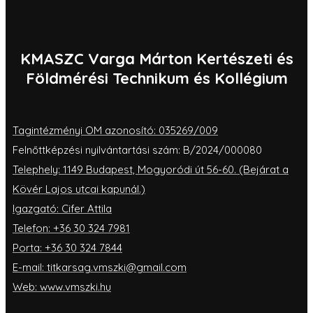
KMASZC Varga Márton Kertészeti és
Földmérési Technikum és Kollégium
Tagintézményi OM azonosító: 035269/009
Felnőttképzési nyilvántartási szám: B/2024/000080
Telephely: 1149 Budapest, Mogyoródi út 56-60. (Bejárat a
Kövér Lajos utcai kapunál.)
Igazgató: Cifer Attila
Telefon: +36 30 324 7981
Porta: +36 30 324 7844
E-mail: titkarsag.vmszki@gmail.com
Web: www.vmszki.hu