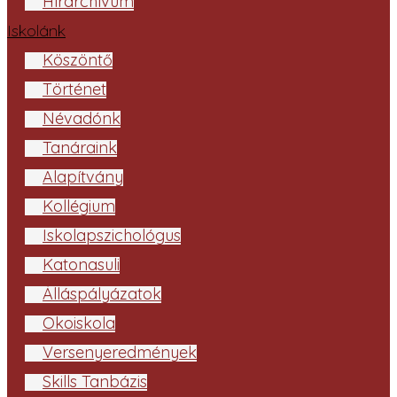
Hírarchívum
Iskolánk
Köszöntő
Történet
Névadónk
Tanáraink
Alapítvány
Kollégium
Iskolapszichológus
Katonasuli
Álláspályázatok
Ökoiskola
Versenyeredmények
Skills Tanbázis