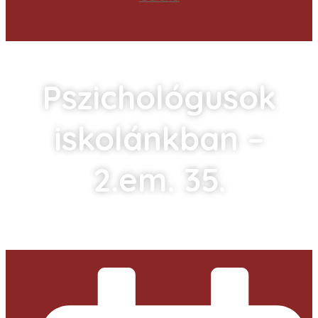
Pszichológusok
iskolánkban –
2.em. 35.