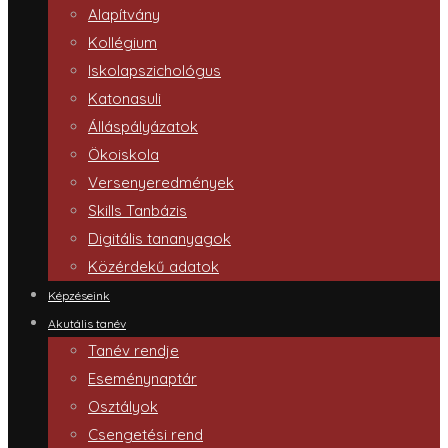
Alapítvány
Kollégium
Iskolapszichológus
Katonasuli
Álláspályázatok
Ökoiskola
Versenyeredmények
Skills Tanbázis
Digitális tananyagok
Közérdekű adatok
Képzéseink
Akutális tanév
Tanév rendje
Eseménynaptár
Osztályok
Csengetési rend