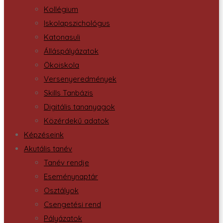
Kollégium
Iskolapszichológus
Katonasuli
Álláspályázatok
Ökoiskola
Versenyeredmények
Skills Tanbázis
Digitális tananyagok
Közérdekű adatok
Képzéseink
Akutális tanév
Tanév rendje
Eseménynaptár
Osztályok
Csengetési rend
Pályázatok