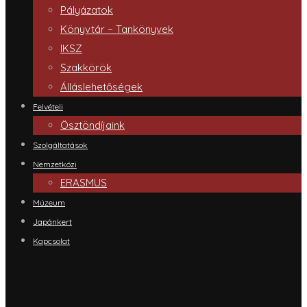
Pályázatok
Könyvtár – Tankönyvek
IKSZ
Szakkörök
Álláslehetőségek
Felvételi
Ösztöndíjaink
Szolgáltatások
Nemzetközi
ERASMUS
Múzeum
Japánkert
Kapcsolat