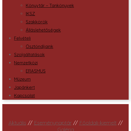
Könyvtár – Tankönyvek
IKSZ
Szakkörök
Álláslehetőségek
Felvételi
Ösztöndíjaink
Szolgáltatások
Nemzetközi
ERASMUS
Múzeum
Japánkert
Kapcsolat
Aktuális
//
Eseménynaptár
//
Főoldali-kiemelt
//
Galéria