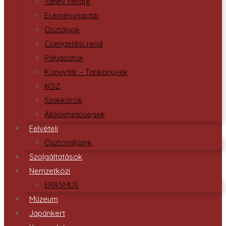
Tanév rendje
Eseménynaptár
Osztályok
Csengetési rend
Pályázatok
Könyvtár – Tankönyvek
IKSZ
Szakkörök
Álláslehetőségek
Felvételi
Ösztöndíjaink
Szolgáltatások
Nemzetközi
ERASMUS
Múzeum
Japánkert