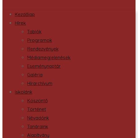
Kezdőlap
Hírek
Tablók
Programok
Rendezvények
Médiamegjelenések
Eseménynaptár
Galéria
Hírarchívum
Iskolánk
Köszöntő
Történet
Névadónk
Tanáraink
Alapítvány