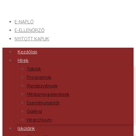
E-NAPLÓ
E-ELLENŐRZŐ
NYITOTT KAPUK
Kezdőlap
Hírek
Tablók
Programok
Rendezvények
Médiamegjelenések
Eseménynaptár
Galéria
Hírarchívum
Iskolánk