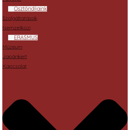
Ösztöndíjaink
Szolgáltatások
Nemzetközi
ERASMUS
Múzeum
Japánkert
Kapcsolat