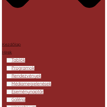
Kezdőlap
Hírek
Tablók
Programok
Rendezvények
Médiamegjelenések
Eseménynaptár
Galéria