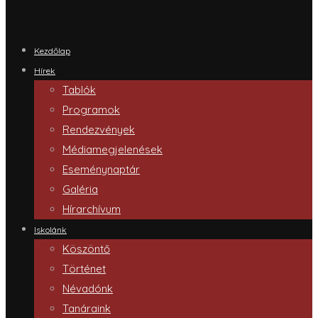
Kezdőlap
Hírek
Tablók
Programok
Rendezvények
Médiamegjelenések
Eseménynaptár
Galéria
Hírarchívum
Iskolánk
Köszöntő
Történet
Névadónk
Tanáraink