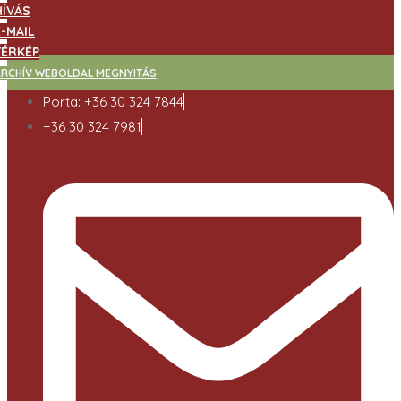
HÍVÁS
E-MAIL
TÉRKÉP
ARCHÍV WEBOLDAL MEGNYITÁS
Porta: +36 30 324 7844
+36 30 324 7981