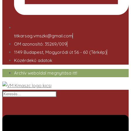
titkarsag.vmszki@gmail.com
OM azonosító: 35269/009
1149 Budapest, Mogyoródi út 56 - 60 (Térkép)
Közérdekű adatok
Archív weboldal megnyitása itt!
Keresés…