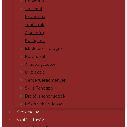
Köszöntő
Történet
Névadónk
Tanáraink
Alapítvány
Kollégium
Iskolapszichológus
Katonasuli
Álláspályázatok
Ökoiskola
Versenyeredmények
Skills Tanbázis
Digitális tananyagok
Közérdekű adatok
Képzéseink
Akutális tanév