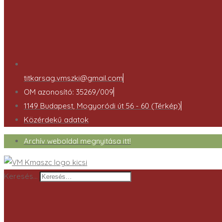
titkarsag.vmszki@gmail.com
OM azonosító: 35269/009
1149 Budapest, Mogyoródi út 56 - 60 (Térkép)
Közérdekű adatok
Archív weboldal megnyitása itt!
Keresés…