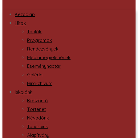
Kezdőlap
Hírek
Tablók
Programok
Rendezvények
Médiamegjelenések
Eseménynaptár
Galéria
Hírarchívum
Iskolánk
Köszöntő
Történet
Névadónk
Tanáraink
Alapítvány