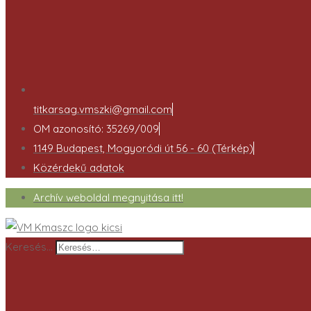
titkarsag.vmszki@gmail.com
OM azonosító: 35269/009
1149 Budapest, Mogyoródi út 56 - 60 (Térkép)
Közérdekű adatok
Archív weboldal megnyitása itt!
Keresés…