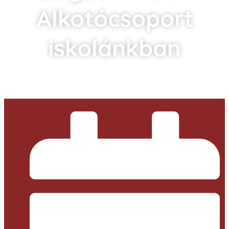
Alkotócsoport
iskolánkban