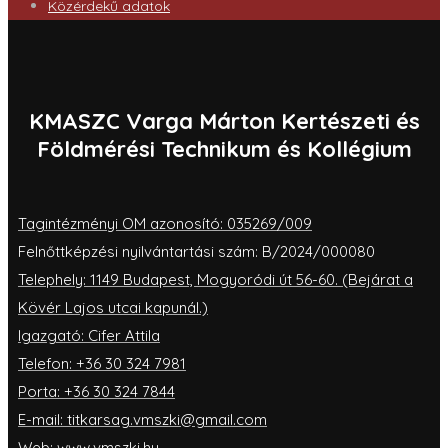
Közérdekű adatok
KMASZC Varga Márton Kertészeti és
Földmérési Technikum és Kollégium
Tagintézményi OM azonosító: 035269/009
Felnőttképzési nyilvántartási szám: B/2024/000080
Telephely: 1149 Budapest, Mogyoródi út 56-60. (Bejárat a
Kövér Lajos utcai kapunál.)
Igazgató: Cifer Attila
Telefon: +36 30 324 7981
Porta: +36 30 324 7844
E-mail: titkarsag.vmszki@gmail.com
Web: www.vmszki.hu