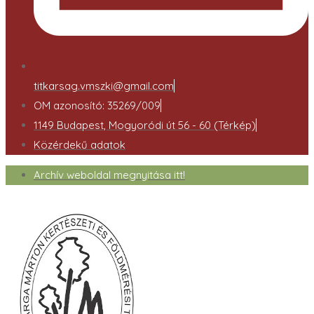
titkarsag.vmszki@gmail.com
OM azonosító: 35269/009
1149 Budapest, Mogyoródi út 56 - 60 (Térkép)
Közérdekű adatok
Archív weboldal megnyitása itt!