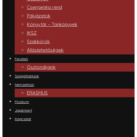
Csengetési rend
Pályázatok
Könyvtár – Tankönyvek
IKSZ
Szakkörök
Álláslehetőségek
Felvételi
Ösztöndíjaink
Szolgáltatások
Nemzetközi
ERASMUS
Múzeum
Japánkert
Kapcsolat