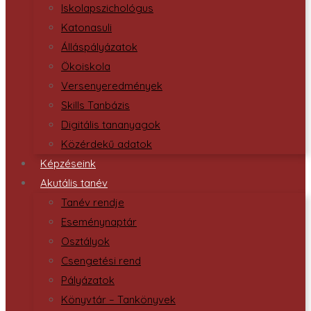
Iskolapszichológus
Katonasuli
Álláspályázatok
Ökoiskola
Versenyeredmények
Skills Tanbázis
Digitális tananyagok
Közérdekű adatok
Képzéseink
Akutális tanév
Tanév rendje
Eseménynaptár
Osztályok
Csengetési rend
Pályázatok
Könyvtár – Tankönyvek