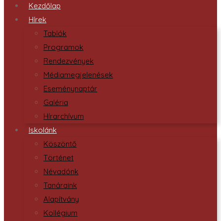
Kezdőlap
Hírek
Tablók
Programok
Rendezvények
Médiamegjelenések
Eseménynaptár
Galéria
Hírarchívum
Iskolánk
Köszöntő
Történet
Névadónk
Tanáraink
Alapítvány
Kollégium