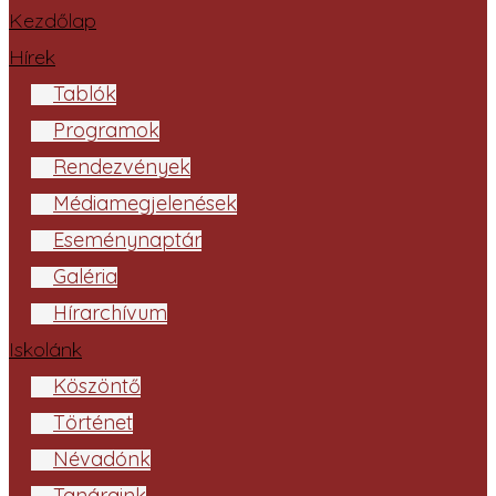
Kezdőlap
Hírek
Tablók
Programok
Rendezvények
Médiamegjelenések
Eseménynaptár
Galéria
Hírarchívum
Iskolánk
Köszöntő
Történet
Névadónk
Tanáraink