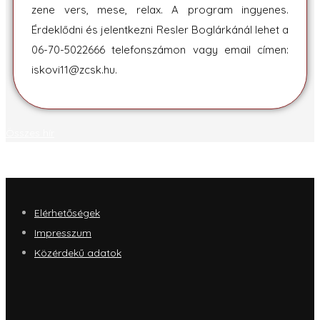
zene vers, mese, relax. A program ingyenes.
Érdeklődni és jelentkezni Resler Boglárkánál lehet a
06-70-5022666 telefonszámon vagy email címen:
iskovi11@zcsk.hu.
Összes hír
Elérhetőségek
Impresszum
Közérdekű adatok