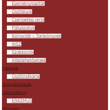
Eseménynaptár
Osztályok
Csengetési rend
Pályázatok
Könyvtár – Tankönyvek
IKSZ
Szakkörök
Álláslehetőségek
Felvételi
Ösztöndíjaink
Szolgáltatások
Nemzetközi
ERASMUS
Múzeum