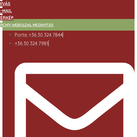
HÍVÁS
E-MAIL
TÉRKÉP
ARCHÍV WEBOLDAL MEGNYITÁS
Porta: +36 30 324 7844
+36 30 324 7981