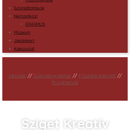
Szolgáltatások
Nemzetközi
ERASMUS
Múzeum
Japánkert
Kapcsolat
Aktuális
//
Eseménynaptár
//
Főoldali-kiemelt
//
Programok
Sziget Kreatív