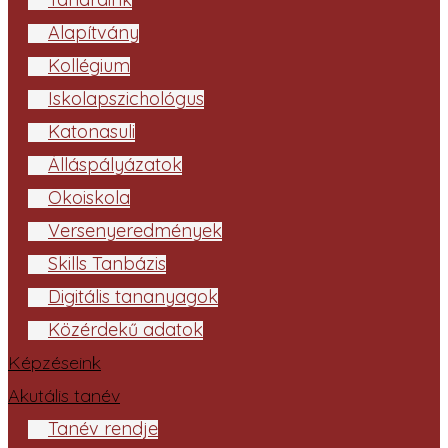
Alapítvány
Kollégium
Iskolapszichológus
Katonasuli
Álláspályázatok
Ökoiskola
Versenyeredmények
Skills Tanbázis
Digitális tananyagok
Közérdekű adatok
Képzéseink
Akutális tanév
Tanév rendje