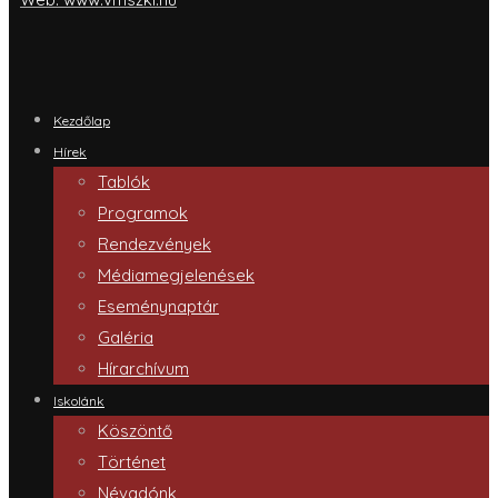
Kezdőlap
Hírek
Tablók
Programok
Rendezvények
Médiamegjelenések
Eseménynaptár
Galéria
Hírarchívum
Iskolánk
Köszöntő
Történet
Névadónk