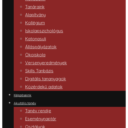
Tanáraink
Alapítvány
Kollégium
Iskolapszichológus
Katonasuli
Álláspályázatok
Ökoiskola
Versenyeredmények
Skills Tanbázis
Digitális tananyagok
Közérdekű adatok
Képzéseink
Akutális tanév
Tanév rendje
Eseménynaptár
Osztályok