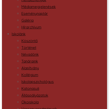
Médiamegjelenések
Eseménynaptár
Galéria
Hírarchívum
Iskolánk
Köszöntő
Történet
Névadónk
Tanáraink
Alapítvány
Kollégium
Iskolapszichológus
Katonasuli
Álláspályázatok
Ökoiskola
Versenyeredmények