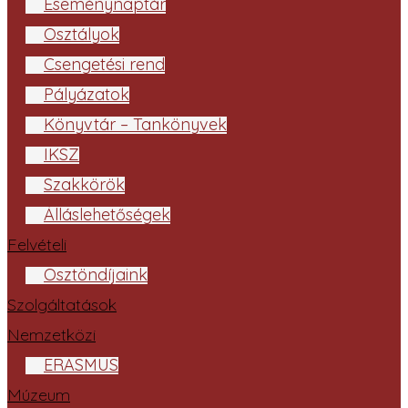
Eseménynaptár
Osztályok
Csengetési rend
Pályázatok
Könyvtár – Tankönyvek
IKSZ
Szakkörök
Álláslehetőségek
Felvételi
Ösztöndíjaink
Szolgáltatások
Nemzetközi
ERASMUS
Múzeum