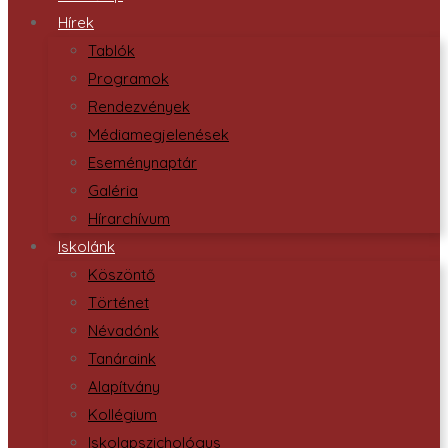
Hírek
Tablók
Programok
Rendezvények
Médiamegjelenések
Eseménynaptár
Galéria
Hírarchívum
Iskolánk
Köszöntő
Történet
Névadónk
Tanáraink
Alapítvány
Kollégium
Iskolapszichológus