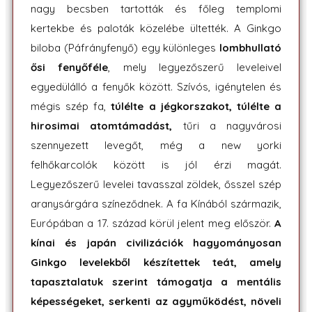
nagy becsben tartották és főleg templomi
kertekbe és paloták közelébe ültették. A Ginkgo
biloba (Páfrányfenyő) egy különleges
lombhullató
ősi fenyőféle
, mely legyezőszerű leveleivel
egyedülálló a fenyők között. Szívós, igénytelen és
mégis szép fa,
túlélte a jégkorszakot, túlélte a
hirosimai atomtámadást,
tűri a nagyvárosi
szennyezett levegőt, még a new yorki
felhőkarcolók között is jól érzi magát.
Legyezőszerű levelei tavasszal zöldek, ősszel szép
aranysárgára színeződnek. A fa Kínából származik,
Európában a 17. század körül jelent meg először.
A
kínai és japán civilizációk hagyományosan
Ginkgo levelekből készítettek teát, amely
tapasztalatuk szerint támogatja a mentális
képességeket, serkenti az agyműködést, növeli