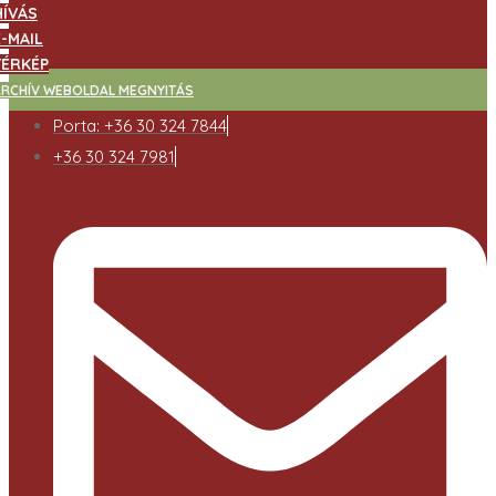
HÍVÁS
E-MAIL
TÉRKÉP
ARCHÍV WEBOLDAL MEGNYITÁS
Porta: +36 30 324 7844
+36 30 324 7981