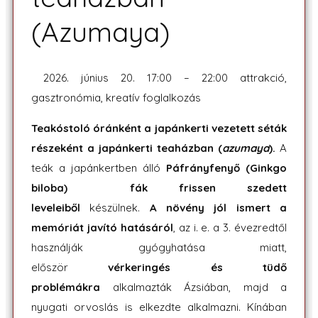
(Azumaya)
2026. június 20. 17:00 – 22:00 attrakció,
gasztronómia, kreatív foglalkozás
Teakóstoló óránként a japánkerti vezetett séták
részeként a japánkerti teaházban (
azumaya
).
A
teák a japánkertben álló
Páfrányfenyő (Ginkgo
biloba)
fák frissen szedett
leveleiből
készülnek.
A növény jól ismert a
memóriát javító hatásáról
, az i. e. a 3. évezredtől
használják gyógyhatása miatt,
először
vérkeringés és tüdő
problémákra
alkalmazták Ázsiában, majd a
nyugati orvoslás is elkezdte alkalmazni. Kínában