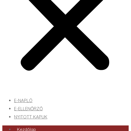
E-NAPLÓ
E-ELLENŐRZŐ
NYITOTT KAPUK
Kezdőlap