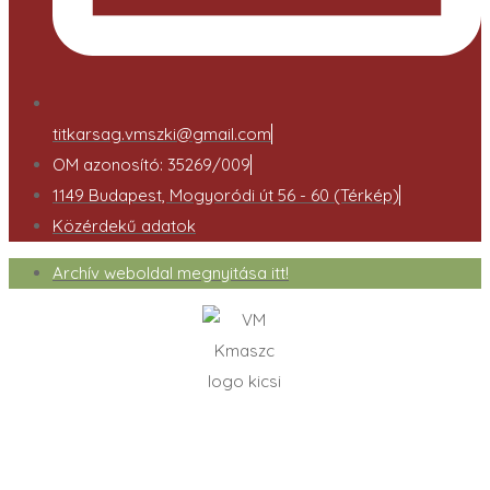
titkarsag.vmszki@gmail.com
OM azonosító: 35269/009
1149 Budapest, Mogyoródi út 56 - 60 (Térkép)
Közérdekű adatok
Archív weboldal megnyitása itt!