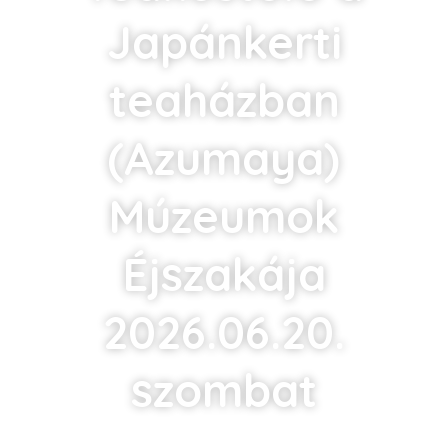
Japánkerti
teaházban
(Azumaya)
Múzeumok
Éjszakája
2026.06.20.
szombat