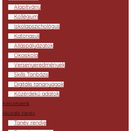
Alapítvány
Kollégium
Iskolapszichológus
Katonasuli
Álláspályázatok
Ökoiskola
Versenyeredmények
Skills Tanbázis
Digitális tananyagok
Közérdekű adatok
Képzéseink
Akutális tanév
Tanév rendje