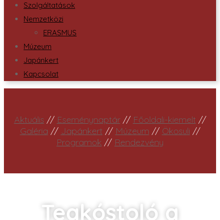
Szolgáltatások
Nemzetközi
ERASMUS
Múzeum
Japánkert
Kapcsolat
Aktuális
//
Eseménynaptár
//
Főoldali-kiemelt
//
Galéria
//
Japánkert
//
Múzeum
//
Ökosuli
//
Programok
//
Rendezvény
Teakóstoló a