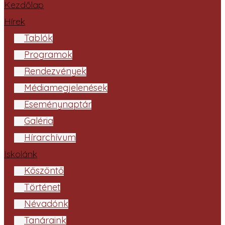
Kezdőlap
Hírek
Tablók
Programok
Rendezvények
Médiamegjelenések
Eseménynaptár
Galéria
Hírarchívum
Iskolánk
Köszöntő
Történet
Névadónk
Tanáraink