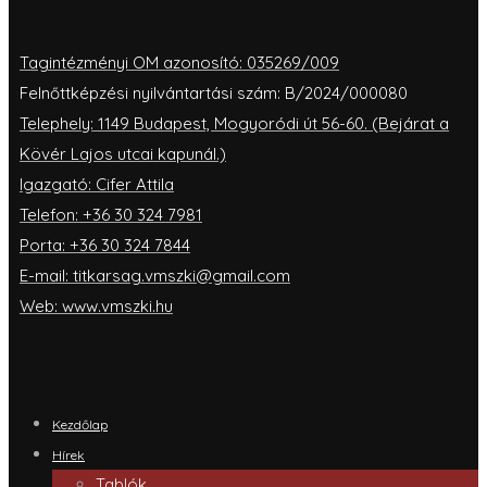
Tagintézményi OM azonosító: 035269/009
Felnőttképzési nyilvántartási szám: B/2024/000080
Telephely: 1149 Budapest, Mogyoródi út 56-60. (Bejárat a
Kövér Lajos utcai kapunál.)
Igazgató: Cifer Attila
Telefon: +36 30 324 7981
Porta: +36 30 324 7844
E-mail: titkarsag.vmszki@gmail.com
Web: www.vmszki.hu
Kezdőlap
Hírek
Tablók