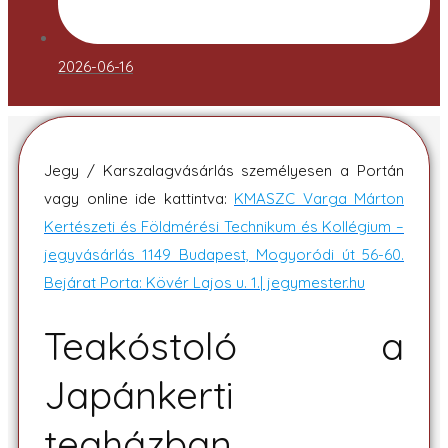
2026-06-16
Jegy / Karszalagvásárlás személyesen a Portán
vagy online ide kattintva:
KMASZC Varga Márton
Kertészeti és Földmérési Technikum és Kollégium –
jegyvásárlás 1149 Budapest, Mogyoródi út 56-60.
Bejárat Porta: Kövér Lajos u. 1.| jegymester.hu
Teakóstoló a
Japánkerti
teaházban