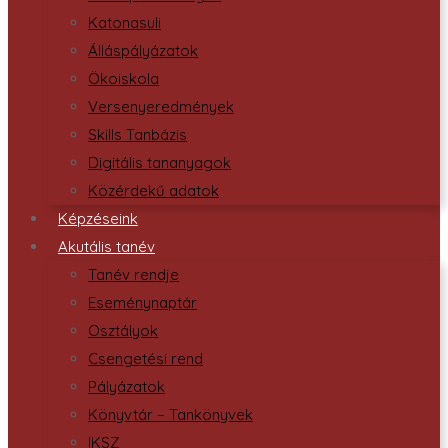
Katonasuli
Álláspályázatok
Ökoiskola
Versenyeredmények
Skills Tanbázis
Digitális tananyagok
Közérdekű adatok
Képzéseink
Akutális tanév
Tanév rendje
Eseménynaptár
Osztályok
Csengetési rend
Pályázatok
Könyvtár – Tankönyvek
IKSZ