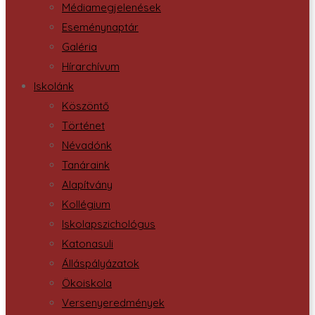
Médiamegjelenések
Eseménynaptár
Galéria
Hírarchívum
Iskolánk
Köszöntő
Történet
Névadónk
Tanáraink
Alapítvány
Kollégium
Iskolapszichológus
Katonasuli
Álláspályázatok
Ökoiskola
Versenyeredmények