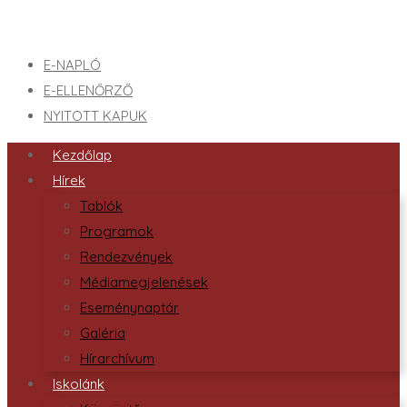
E-NAPLÓ
E-ELLENŐRZŐ
NYITOTT KAPUK
Kezdőlap
Hírek
Tablók
Programok
Rendezvények
Médiamegjelenések
Eseménynaptár
Galéria
Hírarchívum
Iskolánk