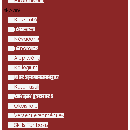
Hírarchívum
Iskolánk
Köszöntő
Történet
Névadónk
Tanáraink
Alapítvány
Kollégium
Iskolapszichológus
Katonasuli
Álláspályázatok
Ökoiskola
Versenyeredmények
Skills Tanbázis