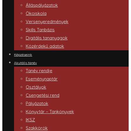
Álláspályázatok
Ökoiskola
Versenyeredmények
Skills Tanbázis
Digitális tananyagok
Közérdekű adatok
Képzéseink
Akutális tanév
Tanév rendje
Eseménynaptár
Osztályok
Csengetési rend
Pályázatok
Könyvtár – Tankönyvek
IKSZ
Szakkörök