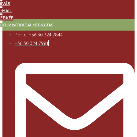
HÍVÁS
E-MAIL
TÉRKÉP
ARCHÍV WEBOLDAL MEGNYITÁS
Porta: +36 30 324 7844
+36 30 324 7981