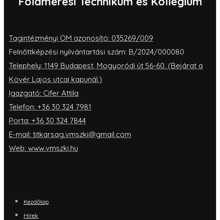
Földmérési Technikum és Kollégium
Tagintézményi OM azonosító: 035269/009
Felnőttképzési nyilvántartási szám: B/2024/000080
Telephely: 1149 Budapest, Mogyoródi út 56-60. (Bejárat a
Kövér Lajos utcai kapunál.)
Igazgató: Cifer Attila
Telefon: +36 30 324 7981
Porta: +36 30 324 7844
E-mail: titkarsag.vmszki@gmail.com
Web: www.vmszki.hu
Kezdőlap
Hírek