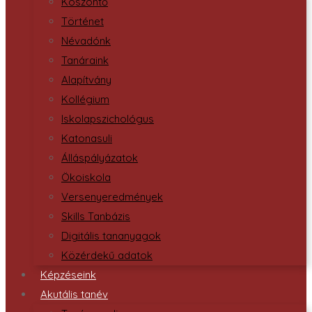
Köszöntő
Történet
Névadónk
Tanáraink
Alapítvány
Kollégium
Iskolapszichológus
Katonasuli
Álláspályázatok
Ökoiskola
Versenyeredmények
Skills Tanbázis
Digitális tananyagok
Közérdekű adatok
Képzéseink
Akutális tanév