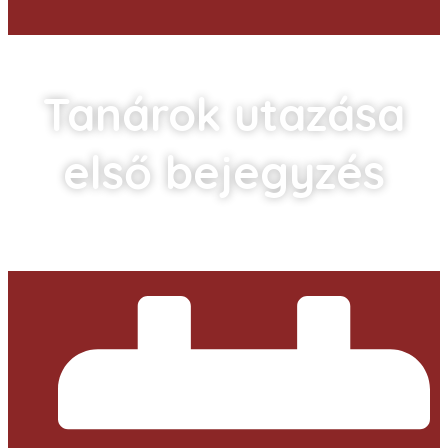
Tanárok utazása
első bejegyzés