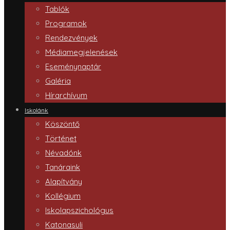
Tablók
Programok
Rendezvények
Médiamegjelenések
Eseménynaptár
Galéria
Hírarchívum
Iskolánk
Köszöntő
Történet
Névadónk
Tanáraink
Alapítvány
Kollégium
Iskolapszichológus
Katonasuli