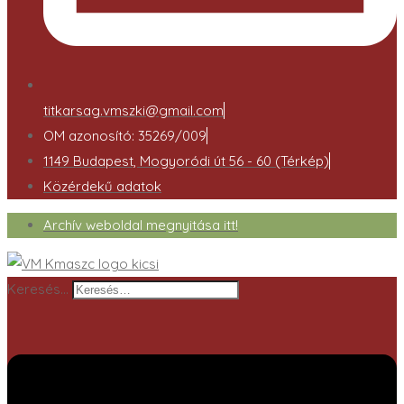
titkarsag.vmszki@gmail.com
OM azonosító: 35269/009
1149 Budapest, Mogyoródi út 56 - 60 (Térkép)
Közérdekű adatok
Archív weboldal megnyitása itt!
Keresés…