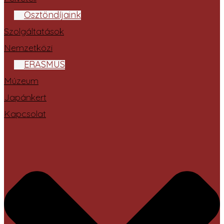
Ösztöndíjaink
Szolgáltatások
Nemzetközi
ERASMUS
Múzeum
Japánkert
Kapcsolat