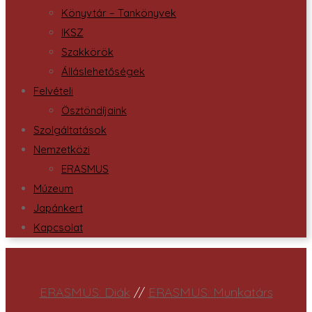
Könyvtár – Tankönyvek
IKSZ
Szakkörök
Álláslehetőségek
Felvételi
Ösztöndíjaink
Szolgáltatások
Nemzetközi
ERASMUS
Múzeum
Japánkert
Kapcsolat
ERASMUS: Diák
//
ERASMUS: Munkatárs