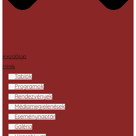
Kezdőlap
Hírek
Tablók
Programok
Rendezvények
Médiamegjelenések
Eseménynaptár
Galéria