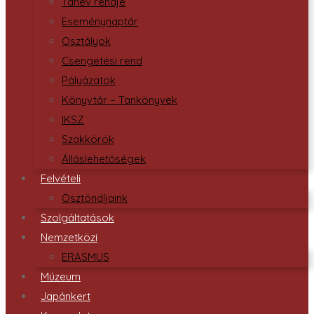
Tanév rendje
Eseménynaptár
Osztályok
Csengetési rend
Pályázatok
Könyvtár – Tankönyvek
IKSZ
Szakkörök
Álláslehetőségek
Felvételi
Ösztöndíjaink
Szolgáltatások
Nemzetközi
ERASMUS
Múzeum
Japánkert