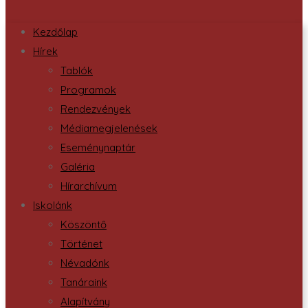
Kezdőlap
Hírek
Tablók
Programok
Rendezvények
Médiamegjelenések
Eseménynaptár
Galéria
Hírarchívum
Iskolánk
Köszöntő
Történet
Névadónk
Tanáraink
Alapítvány