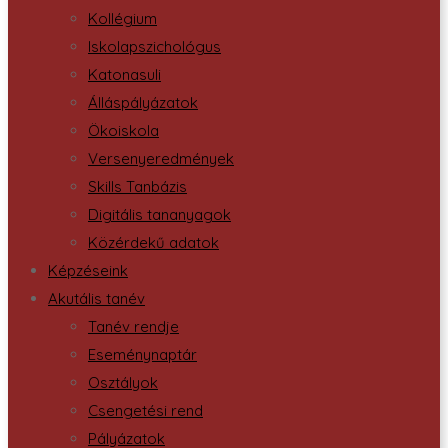
Kollégium
Iskolapszichológus
Katonasuli
Álláspályázatok
Ökoiskola
Versenyeredmények
Skills Tanbázis
Digitális tananyagok
Közérdekű adatok
Képzéseink
Akutális tanév
Tanév rendje
Eseménynaptár
Osztályok
Csengetési rend
Pályázatok