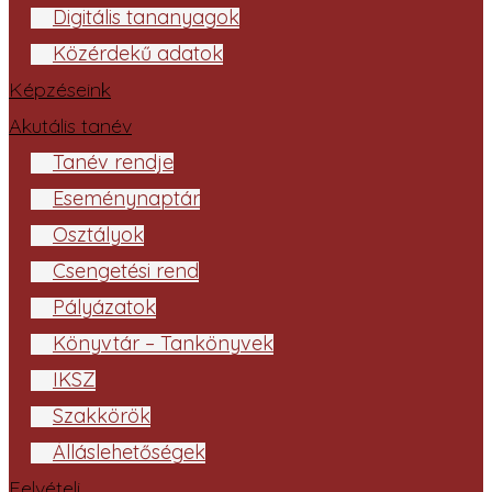
Digitális tananyagok
Közérdekű adatok
Képzéseink
Akutális tanév
Tanév rendje
Eseménynaptár
Osztályok
Csengetési rend
Pályázatok
Könyvtár – Tankönyvek
IKSZ
Szakkörök
Álláslehetőségek
Felvételi