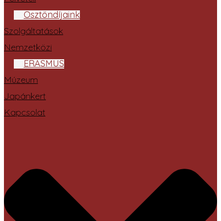
Ösztöndíjaink
Szolgáltatások
Nemzetközi
ERASMUS
Múzeum
Japánkert
Kapcsolat