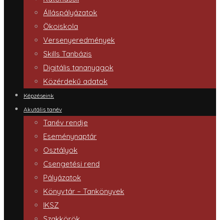
Álláspályázatok
Ökoiskola
Versenyeredmények
Skills Tanbázis
Digitális tananyagok
Közérdekű adatok
Képzéseink
Akutális tanév
Tanév rendje
Eseménynaptár
Osztályok
Csengetési rend
Pályázatok
Könyvtár – Tankönyvek
IKSZ
Szakkörök