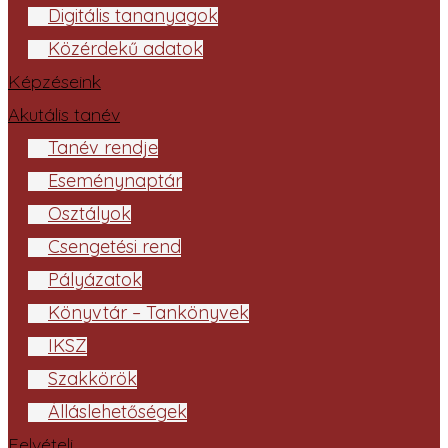
Digitális tananyagok
Közérdekű adatok
Képzéseink
Akutális tanév
Tanév rendje
Eseménynaptár
Osztályok
Csengetési rend
Pályázatok
Könyvtár – Tankönyvek
IKSZ
Szakkörök
Álláslehetőségek
Felvételi