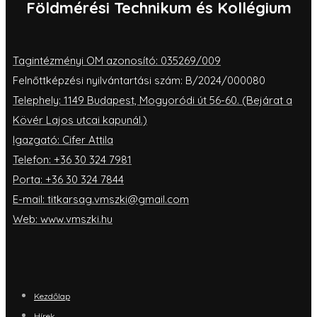
Földmérési Technikum és Kollégium
Tagintézményi OM azonosító: 035269/009
Felnőttképzési nyilvántartási szám: B/2024/000080
Telephely: 1149 Budapest, Mogyoródi út 56-60. (Bejárat a
Kövér Lajos utcai kapunál.)
Igazgató: Cifer Attila
Telefon: +36 30 324 7981
Porta: +36 30 324 7844
E-mail: titkarsag.vmszki@gmail.com
Web: www.vmszki.hu
Kezdőlap
Hírek