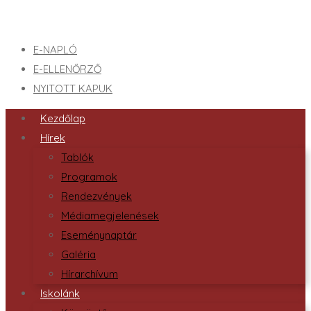
E-NAPLÓ
E-ELLENŐRZŐ
NYITOTT KAPUK
Kezdőlap
Hírek
Tablók
Programok
Rendezvények
Médiamegjelenések
Eseménynaptár
Galéria
Hírarchívum
Iskolánk