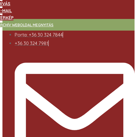
HÍVÁS
E-MAIL
TÉRKÉP
ARCHÍV WEBOLDAL MEGNYITÁS
Porta: +36 30 324 7844
+36 30 324 7981