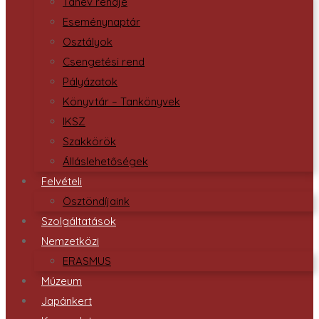
Tanév rendje
Eseménynaptár
Osztályok
Csengetési rend
Pályázatok
Könyvtár – Tankönyvek
IKSZ
Szakkörök
Álláslehetőségek
Felvételi
Ösztöndíjaink
Szolgáltatások
Nemzetközi
ERASMUS
Múzeum
Japánkert