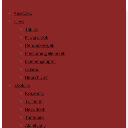
Kezdőlap
Hírek
Tablók
Programok
Rendezvények
Médiamegjelenések
Eseménynaptár
Galéria
Hírarchívum
Iskolánk
Köszöntő
Történet
Névadónk
Tanáraink
Alapítvány