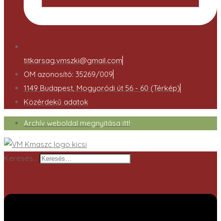
titkarsag.vmszki@gmail.com
OM azonosító: 35269/009
1149 Budapest, Mogyoródi út 56 - 60 (Térkép)
Közérdekű adatok
Archív weboldal megnyitása itt!
Keresés…