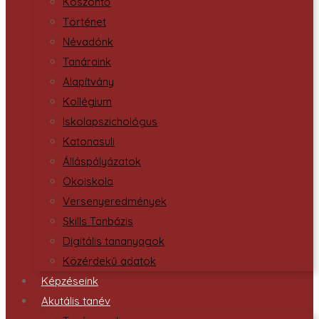
Köszöntő
Történet
Névadónk
Tanáraink
Alapítvány
Kollégium
Iskolapszichológus
Katonasuli
Álláspályázatok
Ökoiskola
Versenyeredmények
Skills Tanbázis
Digitális tananyagok
Közérdekű adatok
Képzéseink
Akutális tanév