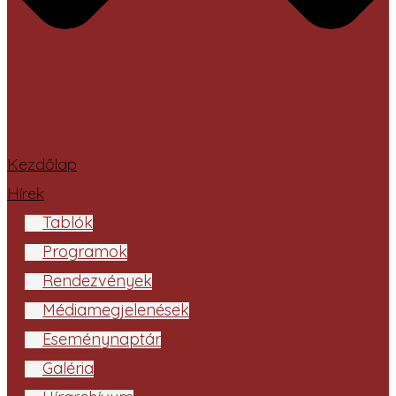
Kezdőlap
Hírek
Tablók
Programok
Rendezvények
Médiamegjelenések
Eseménynaptár
Galéria