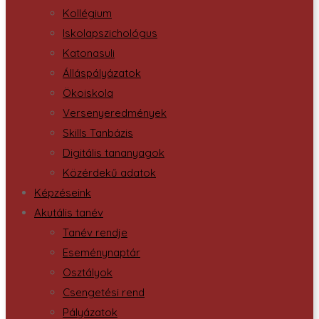
Kollégium
Iskolapszichológus
Katonasuli
Álláspályázatok
Ökoiskola
Versenyeredmények
Skills Tanbázis
Digitális tananyagok
Közérdekű adatok
Képzéseink
Akutális tanév
Tanév rendje
Eseménynaptár
Osztályok
Csengetési rend
Pályázatok