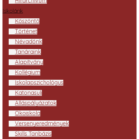
Hírarchívum
Iskolánk
Köszöntő
Történet
Névadónk
Tanáraink
Alapítvány
Kollégium
Iskolapszichológus
Katonasuli
Álláspályázatok
Ökoiskola
Versenyeredmények
Skills Tanbázis