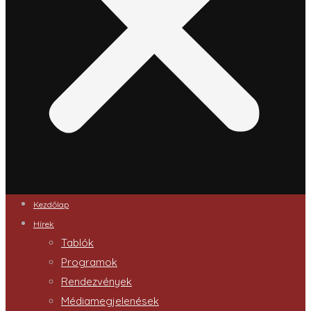
Kezdőlap
Hírek
Tablók
Programok
Rendezvények
Médiamegjelenések