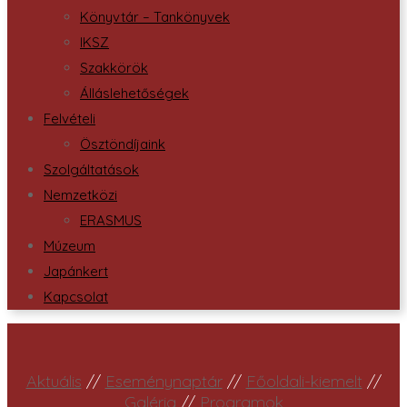
Könyvtár – Tankönyvek
IKSZ
Szakkörök
Álláslehetőségek
Felvételi
Ösztöndíjaink
Szolgáltatások
Nemzetközi
ERASMUS
Múzeum
Japánkert
Kapcsolat
Aktuális
//
Eseménynaptár
//
Főoldali-kiemelt
//
Galéria
//
Programok