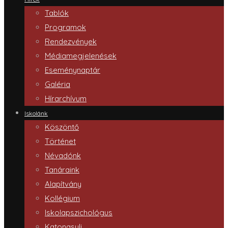
Tablók
Programok
Rendezvények
Médiamegjelenések
Eseménynaptár
Galéria
Hírarchívum
Iskolánk
Köszöntő
Történet
Névadónk
Tanáraink
Alapítvány
Kollégium
Iskolapszichológus
Katonasuli