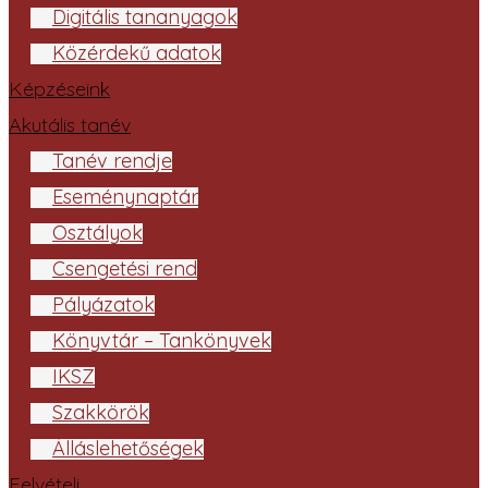
Digitális tananyagok
Közérdekű adatok
Képzéseink
Akutális tanév
Tanév rendje
Eseménynaptár
Osztályok
Csengetési rend
Pályázatok
Könyvtár – Tankönyvek
IKSZ
Szakkörök
Álláslehetőségek
Felvételi