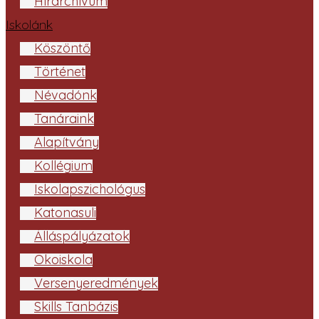
Hírarchívum
Iskolánk
Köszöntő
Történet
Névadónk
Tanáraink
Alapítvány
Kollégium
Iskolapszichológus
Katonasuli
Álláspályázatok
Ökoiskola
Versenyeredmények
Skills Tanbázis