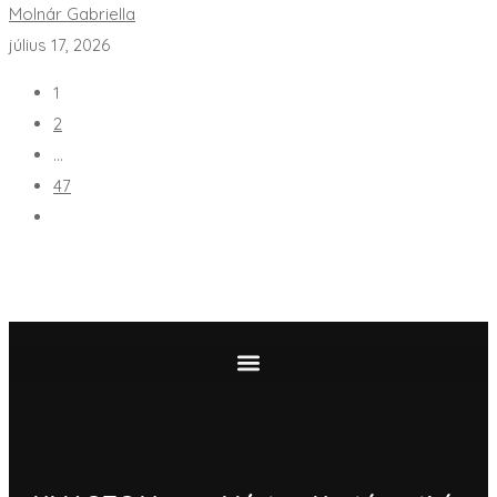
Molnár Gabriella
július 17, 2026
1
2
…
47