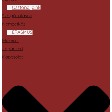
Ösztöndíjaink
Szolgáltatások
Nemzetközi
ERASMUS
Múzeum
Japánkert
Kapcsolat