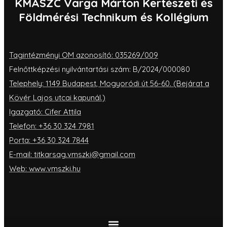
KMASZC Varga Márton Kertészeti és
Földmérési Technikum és Kollégium
Tagintézményi OM azonosító: 035269/009
Felnőttképzési nyilvántartási szám: B/2024/000080
Telephely: 1149 Budapest, Mogyoródi út 56-60. (Bejárat a
Kövér Lajos utcai kapunál.)
Igazgató: Cifer Attila
Telefon: +36 30 324 7981
Porta: +36 30 324 7844
E-mail: titkarsag.vmszki@gmail.com
Web: www.vmszki.hu