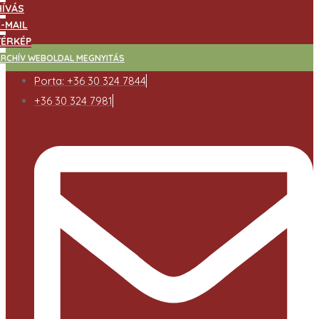
HÍVÁS
E-MAIL
TÉRKÉP
ARCHÍV WEBOLDAL MEGNYITÁS
Porta: +36 30 324 7844
+36 30 324 7981