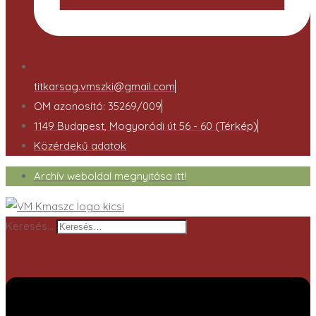
titkarsag.vmszki@gmail.com
OM azonosító: 35269/009
1149 Budapest, Mogyoródi út 56 - 60 (Térkép)
Közérdekű adatok
Archív weboldal megnyitása itt!
Keresés…