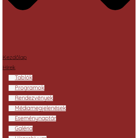
Kezdőlap
Hírek
Tablók
Programok
Rendezvények
Médiamegjelenések
Eseménynaptár
Galéria