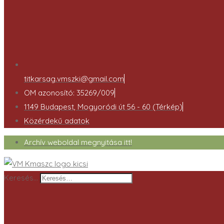
titkarsag.vmszki@gmail.com
OM azonosító: 35269/009
1149 Budapest, Mogyoródi út 56 - 60 (Térkép)
Közérdekű adatok
Archív weboldal megnyitása itt!
Keresés…