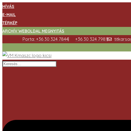
HÍVÁS
E-MAIL
TÉRKÉP
ARCHÍV WEBOLDAL MEGNYITÁS
Porta: +36 30 324 7844
+36 30 324 7981
titkars
Keresés…