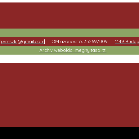
ag.vmszki@gmail.com
OM azonosító: 35269/009
1149 Budap
Archív weboldal megnyitása itt!