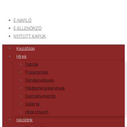
E-NAPLÓ
E-ELLENŐRZŐ
NYITOTT KAPUK
Kezdőlap
Hírek
Tablók
Programok
Rendezvények
Médiamegjelenések
Eseménynaptár
Galéria
Hírarchívum
Iskolánk