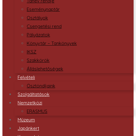
Tanév rendje
Eseménynaptár
Osztályok
Csengetési rend
Pályázatok
Könyvtár – Tankönyvek
IKSZ
Szakkörök
Álláslehetőségek
Felvételi
Ösztöndíjaink
Szolgáltatások
Nemzetközi
ERASMUS
Múzeum
Japánkert