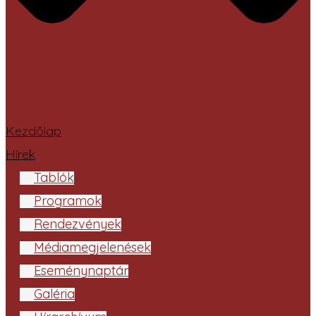
Kezdőlap
Hírek
Tablók
Programok
Rendezvények
Médiamegjelenések
Eseménynaptár
Galéria