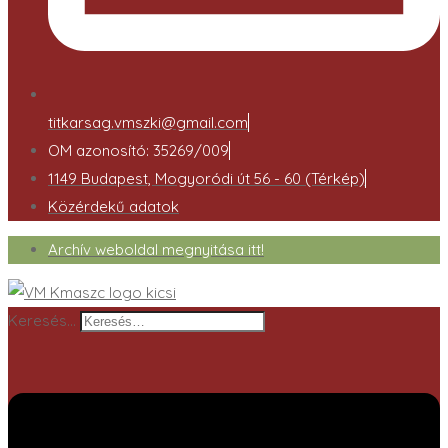
titkarsag.vmszki@gmail.com
OM azonosító: 35269/009
1149 Budapest, Mogyoródi út 56 - 60 (Térkép)
Közérdekű adatok
Archív weboldal megnyitása itt!
Keresés…