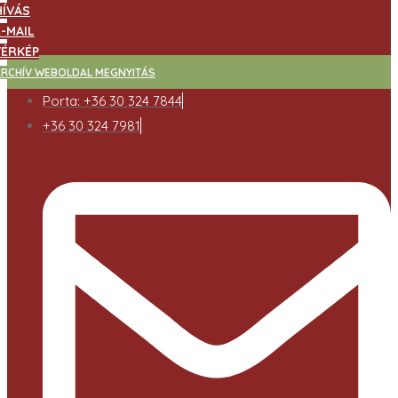
HÍVÁS
E-MAIL
TÉRKÉP
ARCHÍV WEBOLDAL MEGNYITÁS
Porta: +36 30 324 7844
+36 30 324 7981