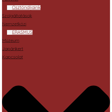
Ösztöndíjaink
Szolgáltatások
Nemzetközi
ERASMUS
Múzeum
Japánkert
Kapcsolat