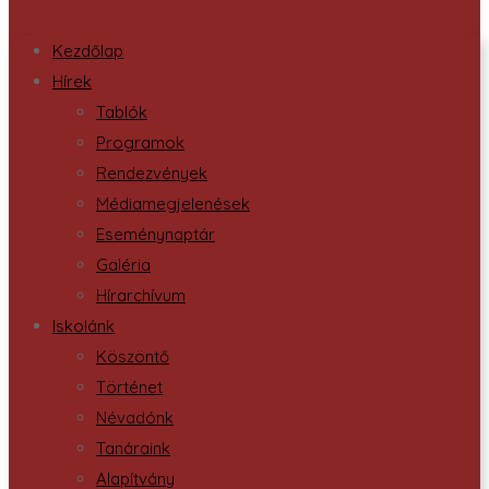
Kezdőlap
Hírek
Tablók
Programok
Rendezvények
Médiamegjelenések
Eseménynaptár
Galéria
Hírarchívum
Iskolánk
Köszöntő
Történet
Névadónk
Tanáraink
Alapítvány