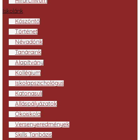
Hírarchívum
Iskolánk
Köszöntő
Történet
Névadónk
Tanáraink
Alapítvány
Kollégium
Iskolapszichológus
Katonasuli
Álláspályázatok
Ökoiskola
Versenyeredmények
Skills Tanbázis