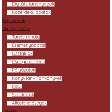
Digitális tananyagok
Közérdekű adatok
Képzéseink
Akutális tanév
Tanév rendje
Eseménynaptár
Osztályok
Csengetési rend
Pályázatok
Könyvtár – Tankönyvek
IKSZ
Szakkörök
Álláslehetőségek
Felvételi