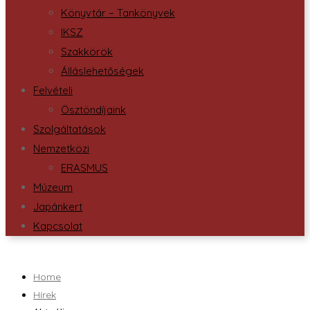
Könyvtár – Tankönyvek
IKSZ
Szakkörök
Álláslehetőségek
Felvételi
Ösztöndíjaink
Szolgáltatások
Nemzetközi
ERASMUS
Múzeum
Japánkert
Kapcsolat
Home
Hírek