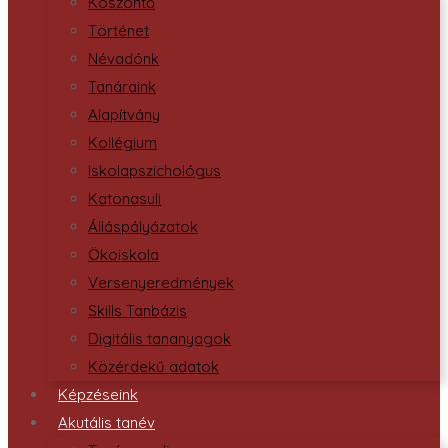
Köszöntő
Történet
Névadónk
Tanáraink
Alapítvány
Kollégium
Iskolapszichológus
Katonasuli
Álláspályázatok
Ökoiskola
Versenyeredmények
Skills Tanbázis
Digitális tananyagok
Közérdekű adatok
Képzéseink
Akutális tanév