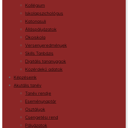
Kollégium
Iskolapszichológus
Katonasuli
Álláspályázatok
Ökoiskola
Versenyeredmények
Skills Tanbázis
Digitális tananyagok
Közérdekű adatok
Képzéseink
Akutális tanév
Tanév rendje
Eseménynaptár
Osztályok
Csengetési rend
Pályázatok