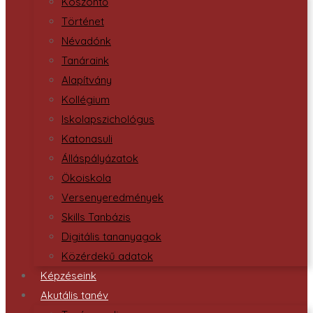
Köszöntő
Történet
Névadónk
Tanáraink
Alapítvány
Kollégium
Iskolapszichológus
Katonasuli
Álláspályázatok
Ökoiskola
Versenyeredmények
Skills Tanbázis
Digitális tananyagok
Közérdekű adatok
Képzéseink
Akutális tanév