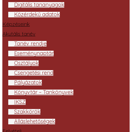
Digitális tananyagok
Közérdekű adatok
Képzéseink
Akutális tanév
Tanév rendje
Eseménynaptár
Osztályok
Csengetési rend
Pályázatok
Könyvtár – Tankönyvek
IKSZ
Szakkörök
Álláslehetőségek
Felvételi