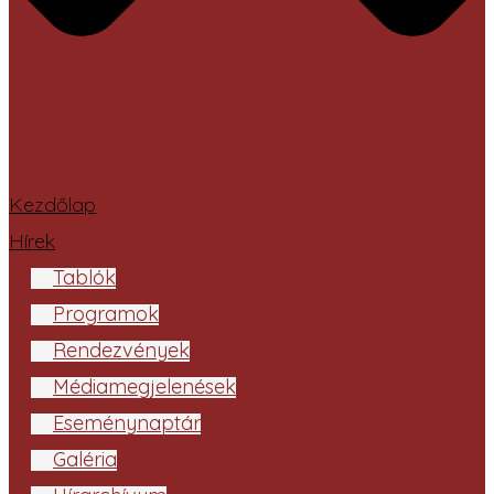
Kezdőlap
Hírek
Tablók
Programok
Rendezvények
Médiamegjelenések
Eseménynaptár
Galéria