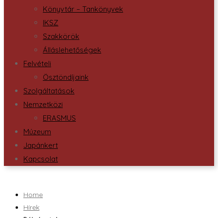
Könyvtár – Tankönyvek
IKSZ
Szakkörök
Álláslehetőségek
Felvételi
Ösztöndíjaink
Szolgáltatások
Nemzetközi
ERASMUS
Múzeum
Japánkert
Kapcsolat
Home
Hírek