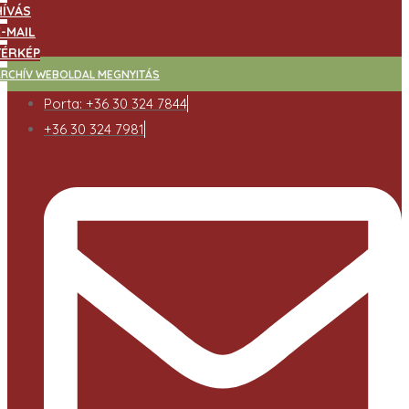
HÍVÁS
E-MAIL
TÉRKÉP
ARCHÍV WEBOLDAL MEGNYITÁS
Porta: +36 30 324 7844
+36 30 324 7981