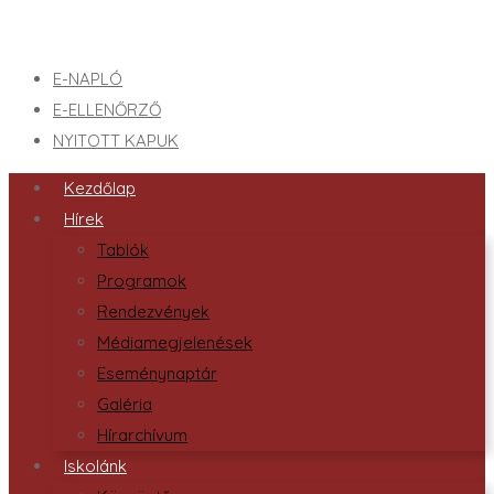
E-NAPLÓ
E-ELLENŐRZŐ
NYITOTT KAPUK
Kezdőlap
Hírek
Tablók
Programok
Rendezvények
Médiamegjelenések
Eseménynaptár
Galéria
Hírarchívum
Iskolánk