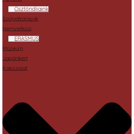
Ösztöndíjaink
Szolgáltatások
Nemzetközi
ERASMUS
Múzeum
Japánkert
Kapcsolat