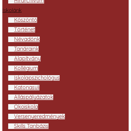
Hírarchívum
Iskolánk
Köszöntő
Történet
Névadónk
Tanáraink
Alapítvány
Kollégium
Iskolapszichológus
Katonasuli
Álláspályázatok
Ökoiskola
Versenyeredmények
Skills Tanbázis