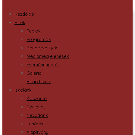
Kezdőlap
Hírek
Tablók
Programok
Rendezvények
Médiamegjelenések
Eseménynaptár
Galéria
Hírarchívum
Iskolánk
Köszöntő
Történet
Névadónk
Tanáraink
Alapítvány