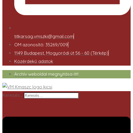
titkarsag.vmszki@gmail.com
OM azonosító: 35269/009
1149 Budapest, Mogyoródi út 56 - 60 (Térkép)
Közérdekű adatok
Archív weboldal megnyitása itt!
Keresés…