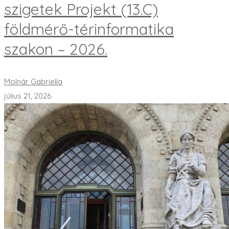
szigetek Projekt (13.C)
földmérő-térinformatika
szakon – 2026.
Molnár Gabriella
július 21, 2026