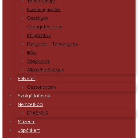
Tanév rendje
Eseménynaptár
Osztályok
Csengetési rend
Pályázatok
Könyvtár – Tankönyvek
IKSZ
Szakkörök
Álláslehetőségek
Felvételi
Ösztöndíjaink
Szolgáltatások
Nemzetközi
ERASMUS
Múzeum
Japánkert