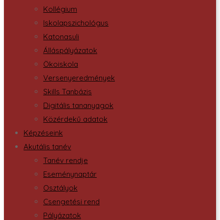
Kollégium
Iskolapszichológus
Katonasuli
Álláspályázatok
Ökoiskola
Versenyeredmények
Skills Tanbázis
Digitális tananyagok
Közérdekű adatok
Képzéseink
Akutális tanév
Tanév rendje
Eseménynaptár
Osztályok
Csengetési rend
Pályázatok