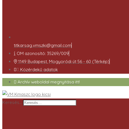
titkarsag.vmszki@gmail.com
OM azonosító: 35269/009
1149 Budapest, Mogyoródi út 56 - 60 (Térkép)
Közérdekű adatok
Archív weboldal megnyitása itt!
Keresés…