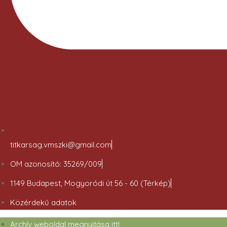
titkarsag.vmszki@gmail.com
OM azonosító: 35269/009
1149 Budapest, Mogyoródi út 56 - 60 (Térkép)
Közérdekű adatok
Archív weboldal megnyitása itt!