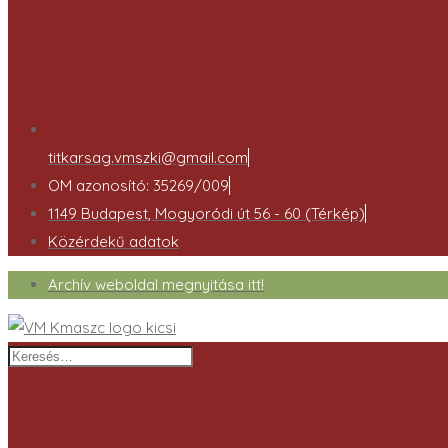
titkarsag.vmszki@gmail.com
OM azonosító: 35269/009
1149 Budapest, Mogyoródi út 56 - 60 (Térkép)
Közérdekű adatok
Archív weboldal megnyitása itt!
Keresés…