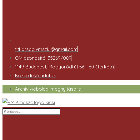
titkarsag.vmszki@gmail.com
OM azonosító: 35269/009
1149 Budapest, Mogyoródi út 56 - 60 (Térkép)
Közérdekű adatok
Archív weboldal megnyitása itt!
Keresés…