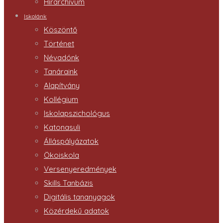
Hírarchívum
Iskolánk
Köszöntő
Történet
Névadónk
Tanáraink
Alapítvány
Kollégium
Iskolapszichológus
Katonasuli
Álláspályázatok
Ökoiskola
Versenyeredmények
Skills Tanbázis
Digitális tananyagok
Közérdekű adatok