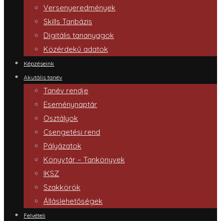
Versenyeredmények
Skills Tanbázis
Digitális tananyagok
Közérdekű adatok
Képzéseink
Akutális tanév
Tanév rendje
Eseménynaptár
Osztályok
Csengetési rend
Pályázatok
Könyvtár – Tankönyvek
IKSZ
Szakkörök
Álláslehetőségek
Felvételi