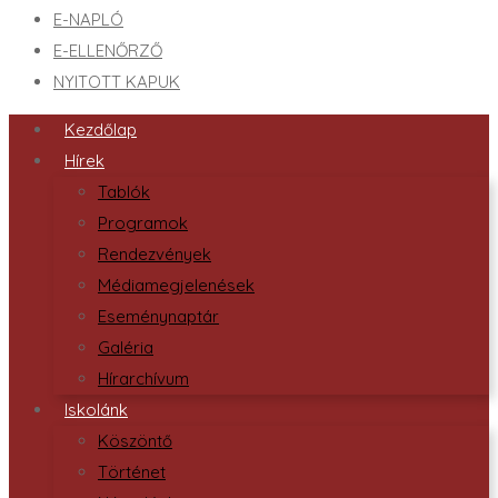
E-NAPLÓ
E-ELLENŐRZŐ
NYITOTT KAPUK
Kezdőlap
Hírek
Tablók
Programok
Rendezvények
Médiamegjelenések
Eseménynaptár
Galéria
Hírarchívum
Iskolánk
Köszöntő
Történet