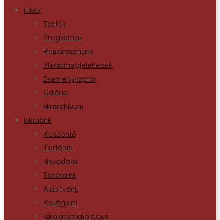
Hírek
Tablók
Programok
Rendezvények
Médiamegjelenések
Eseménynaptár
Galéria
Hírarchívum
Iskolánk
Köszöntő
Történet
Névadónk
Tanáraink
Alapítvány
Kollégium
Iskolapszichológus