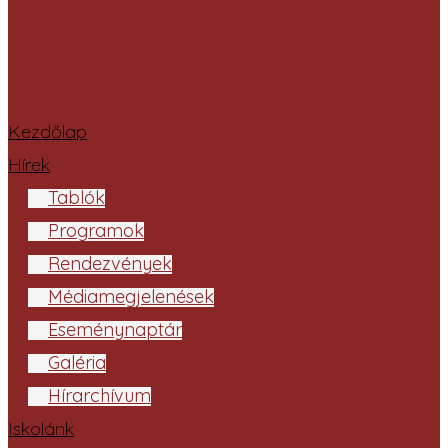
Kezdőlap
Hírek
Tablók
Programok
Rendezvények
Médiamegjelenések
Eseménynaptár
Galéria
Hírarchívum
Iskolánk