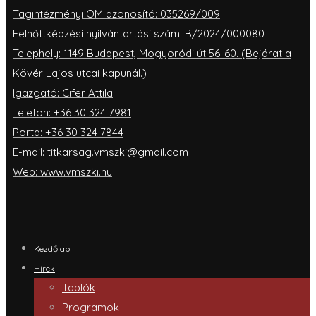
Tagintézményi OM azonosító: 035269/009
Felnőttképzési nyilvántartási szám: B/2024/000080
Telephely: 1149 Budapest, Mogyoródi út 56-60. (Bejárat a
Kövér Lajos utcai kapunál.)
Igazgató: Cifer Attila
Telefon: +36 30 324 7981
Porta: +36 30 324 7844
E-mail: titkarsag.vmszki@gmail.com
Web: www.vmszki.hu
Kezdőlap
Hírek
Tablók
Programok