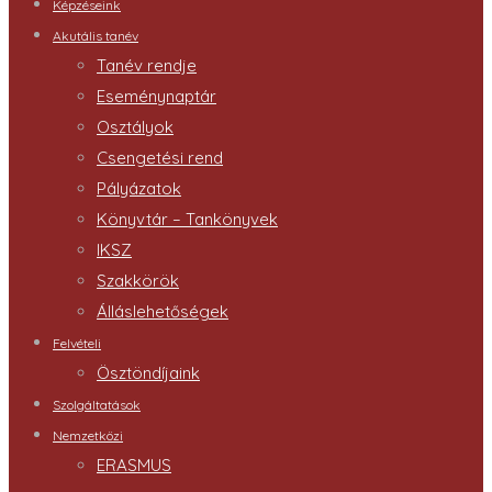
Képzéseink
Akutális tanév
Tanév rendje
Eseménynaptár
Osztályok
Csengetési rend
Pályázatok
Könyvtár – Tankönyvek
IKSZ
Szakkörök
Álláslehetőségek
Felvételi
Ösztöndíjaink
Szolgáltatások
Nemzetközi
ERASMUS