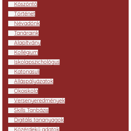
Köszöntő
Történet
Névadónk
Tanáraink
Alapítvány
Kollégium
Iskolapszichológus
Katonasuli
Álláspályázatok
Ökoiskola
Versenyeredmények
Skills Tanbázis
Digitális tananyagok
Közérdekű adatok