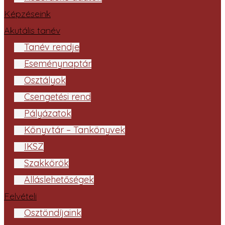
Képzéseink
Akutális tanév
Tanév rendje
Eseménynaptár
Osztályok
Csengetési rend
Pályázatok
Könyvtár – Tankönyvek
IKSZ
Szakkörök
Álláslehetőségek
Felvételi
Ösztöndíjaink