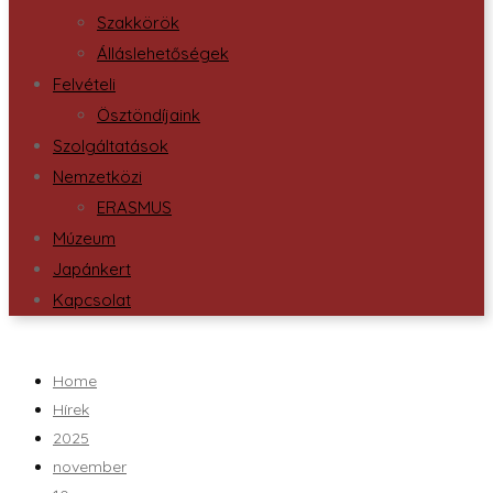
Szakkörök
Álláslehetőségek
Felvételi
Ösztöndíjaink
Szolgáltatások
Nemzetközi
ERASMUS
Múzeum
Japánkert
Kapcsolat
Home
Hírek
2025
november