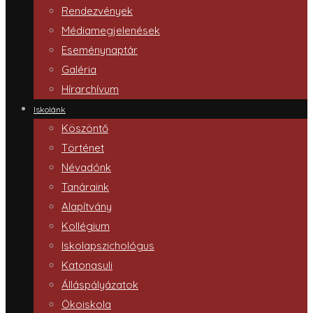
Rendezvények
Médiamegjelenések
Eseménynaptár
Galéria
Hírarchívum
Iskolánk
Köszöntő
Történet
Névadónk
Tanáraink
Alapítvány
Kollégium
Iskolapszichológus
Katonasuli
Álláspályázatok
Ökoiskola