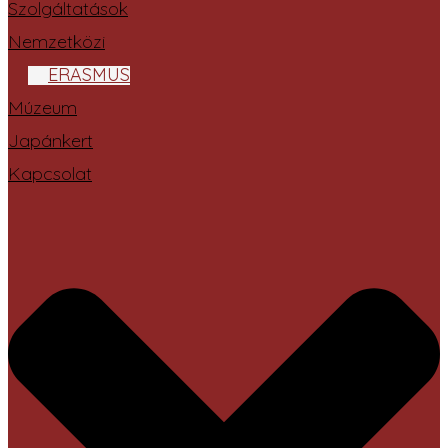
Szolgáltatások
Nemzetközi
ERASMUS
Múzeum
Japánkert
Kapcsolat