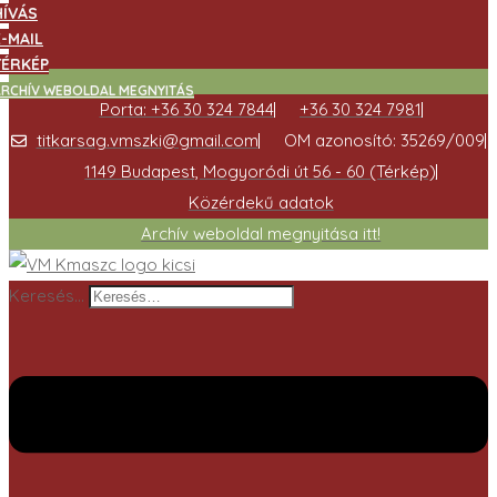
HÍVÁS
E-MAIL
TÉRKÉP
ARCHÍV WEBOLDAL MEGNYITÁS
Porta: +36 30 324 7844
+36 30 324 7981
titkarsag.vmszki@gmail.com
OM azonosító: 35269/009
1149 Budapest, Mogyoródi út 56 - 60 (Térkép)
Közérdekű adatok
Archív weboldal megnyitása itt!
Keresés…