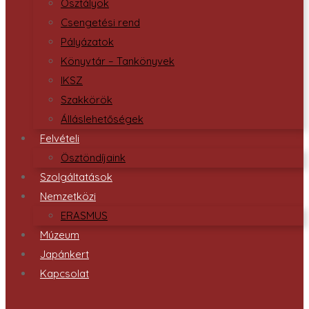
Osztályok
Csengetési rend
Pályázatok
Könyvtár – Tankönyvek
IKSZ
Szakkörök
Álláslehetőségek
Felvételi
Ösztöndíjaink
Szolgáltatások
Nemzetközi
ERASMUS
Múzeum
Japánkert
Kapcsolat