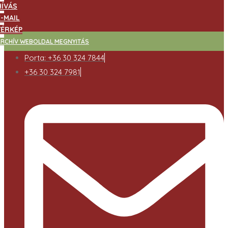
HÍVÁS
E-MAIL
TÉRKÉP
ARCHÍV WEBOLDAL MEGNYITÁS
Porta: +36 30 324 7844
+36 30 324 7981