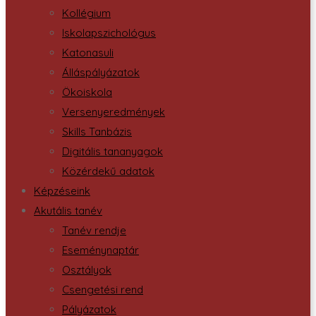
Kollégium
Iskolapszichológus
Katonasuli
Álláspályázatok
Ökoiskola
Versenyeredmények
Skills Tanbázis
Digitális tananyagok
Közérdekű adatok
Képzéseink
Akutális tanév
Tanév rendje
Eseménynaptár
Osztályok
Csengetési rend
Pályázatok