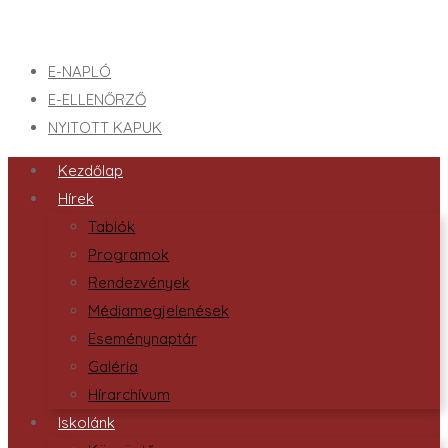
E-NAPLÓ
E-ELLENŐRZŐ
NYITOTT KAPUK
Kezdőlap
Hírek
Tablók
Programok
Rendezvények
Médiamegjelenések
Eseménynaptár
Galéria
Hírarchívum
Iskolánk