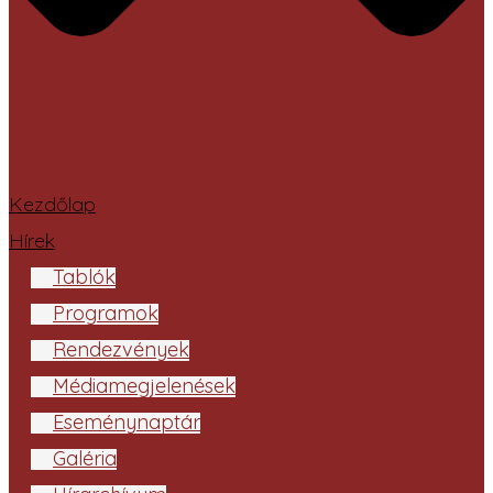
Kezdőlap
Hírek
Tablók
Programok
Rendezvények
Médiamegjelenések
Eseménynaptár
Galéria