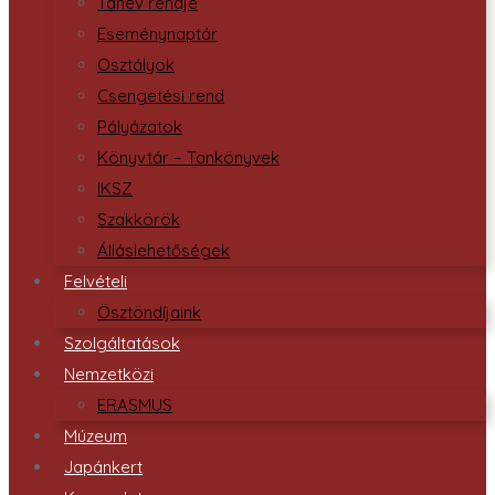
Tanév rendje
Eseménynaptár
Osztályok
Csengetési rend
Pályázatok
Könyvtár – Tankönyvek
IKSZ
Szakkörök
Álláslehetőségek
Felvételi
Ösztöndíjaink
Szolgáltatások
Nemzetközi
ERASMUS
Múzeum
Japánkert