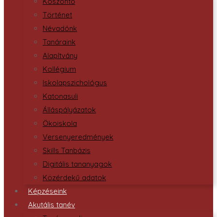
Köszöntő
Történet
Névadónk
Tanáraink
Alapítvány
Kollégium
Iskolapszichológus
Katonasuli
Álláspályázatok
Ökoiskola
Versenyeredmények
Skills Tanbázis
Digitális tananyagok
Közérdekű adatok
Képzéseink
Akutális tanév