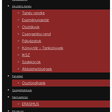
Akutális tanév
Tanév rendje
Eseménynaptár
Osztályok
Csengetési rend
Pályázatok
Könyvtár – Tankönyvek
IKSZ
Szakkörök
Álláslehetőségek
Felvételi
Ösztöndíjaink
Szolgáltatások
Nemzetközi
ERASMUS
Múzeum