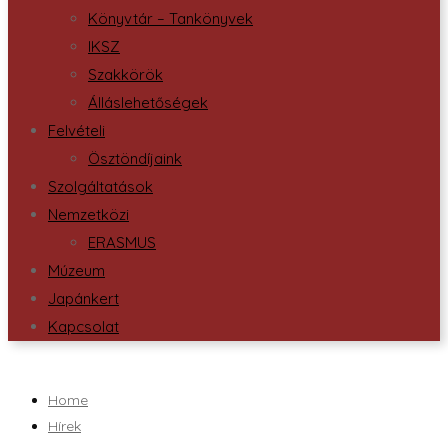
Könyvtár – Tankönyvek
IKSZ
Szakkörök
Álláslehetőségek
Felvételi
Ösztöndíjaink
Szolgáltatások
Nemzetközi
ERASMUS
Múzeum
Japánkert
Kapcsolat
Home
Hírek