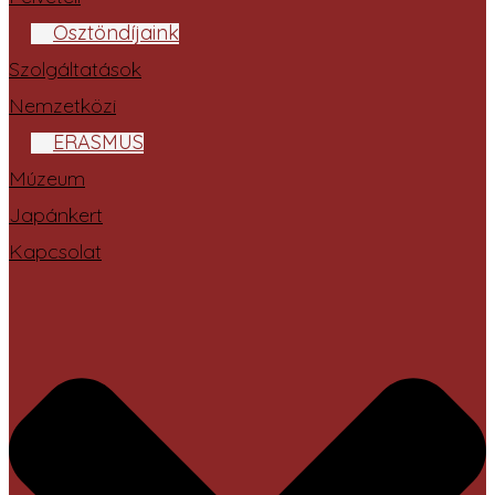
Ösztöndíjaink
Szolgáltatások
Nemzetközi
ERASMUS
Múzeum
Japánkert
Kapcsolat