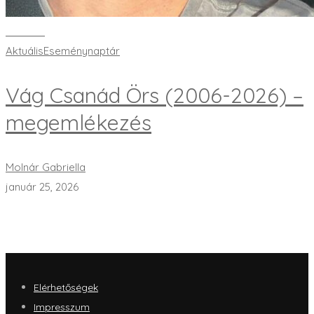
Bővebben
Aktuális
Eseménynaptár
Vág Csanád Örs (2006-2026) –
megemlékezés
Molnár Gabriella
január 25, 2026
Elérhetőségek
Impresszum