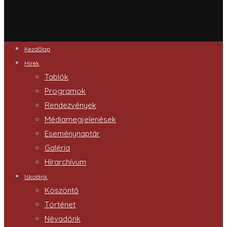
Kezdőlap
Hírek
Tablók
Programok
Rendezvények
Médiamegjelenések
Eseménynaptár
Galéria
Hírarchívum
Iskolánk
Köszöntő
Történet
Névadónk