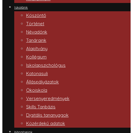
Iskolánk
Köszöntő
Történet
Névadónk
Tanáraink
Alapítvány
Kollégium
Iskolapszichológus
Katonasuli
Álláspályázatok
Ökoiskola
Versenyeredmények
Skills Tanbázis
Digitális tananyagok
Közérdekű adatok
Képzéseink