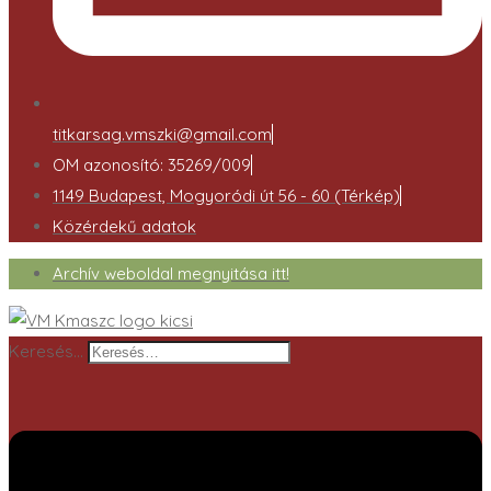
titkarsag.vmszki@gmail.com
OM azonosító: 35269/009
1149 Budapest, Mogyoródi út 56 - 60 (Térkép)
Közérdekű adatok
Archív weboldal megnyitása itt!
Keresés…