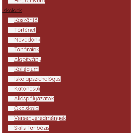
Hírarchívum
Iskolánk
Köszöntő
Történet
Névadónk
Tanáraink
Alapítvány
Kollégium
Iskolapszichológus
Katonasuli
Álláspályázatok
Ökoiskola
Versenyeredmények
Skills Tanbázis