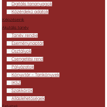
Digitális tananyagok
Közérdekű adatok
Képzéseink
Akutális tanév
Tanév rendje
Eseménynaptár
Osztályok
Csengetési rend
Pályázatok
Könyvtár – Tankönyvek
IKSZ
Szakkörök
Álláslehetőségek
Felvételi