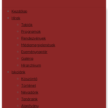
Kezdőlap
Hírek
Tablók
Programok
Rendezvények
Médiamegjelenések
Eseménynaptár
Galéria
Hírarchívum
Iskolánk
Köszöntő
Történet
Névadónk
Tanáraink
Alapítvány