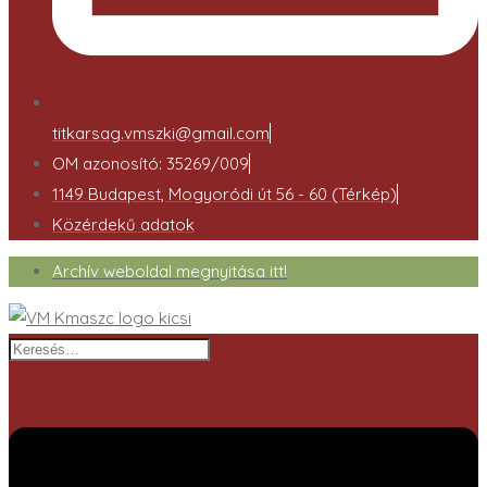
titkarsag.vmszki@gmail.com
OM azonosító: 35269/009
1149 Budapest, Mogyoródi út 56 - 60 (Térkép)
Közérdekű adatok
Archív weboldal megnyitása itt!
Keresés…