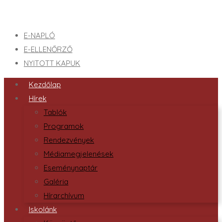
E-NAPLÓ
E-ELLENŐRZŐ
NYITOTT KAPUK
Kezdőlap
Hírek
Tablók
Programok
Rendezvények
Médiamegjelenések
Eseménynaptár
Galéria
Hírarchívum
Iskolánk