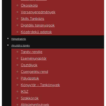
Ökoiskola
Versenyeredmények
Skills Tanbázis
Digitális tananyagok
Közérdekű adatok
Képzéseink
Akutális tanév
Tanév rendje
Eseménynaptár
Osztályok
Csengetési rend
Pályázatok
Könyvtár – Tankönyvek
IKSZ
Szakkörök
Álláslehetőségek