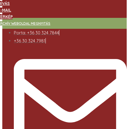
HÍVÁS
E-MAIL
TÉRKÉP
ARCHÍV WEBOLDAL MEGNYITÁS
Porta: +36 30 324 7844
+36 30 324 7981