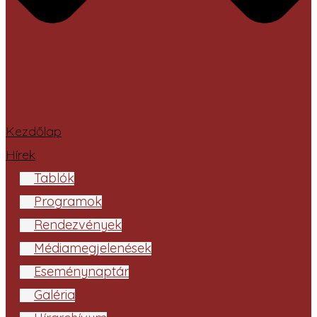
Kezdőlap
Hírek
Tablók
Programok
Rendezvények
Médiamegjelenések
Eseménynaptár
Galéria