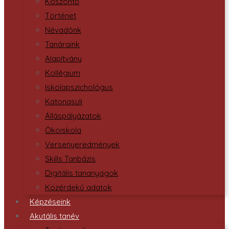
Köszöntő
Történet
Névadónk
Tanáraink
Alapítvány
Kollégium
Iskolapszichológus
Katonasuli
Álláspályázatok
Ökoiskola
Versenyeredmények
Skills Tanbázis
Digitális tananyagok
Közérdekű adatok
Képzéseink
Akutális tanév