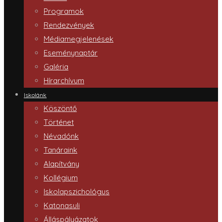
Programok
Rendezvények
Médiamegjelenések
Eseménynaptár
Galéria
Hírarchívum
Iskolánk
Köszöntő
Történet
Névadónk
Tanáraink
Alapítvány
Kollégium
Iskolapszichológus
Katonasuli
Álláspályázatok