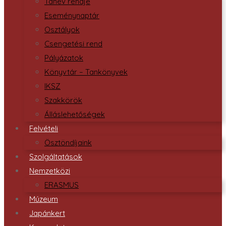
Tanév rendje
Eseménynaptár
Osztályok
Csengetési rend
Pályázatok
Könyvtár – Tankönyvek
IKSZ
Szakkörök
Álláslehetőségek
Felvételi
Ösztöndíjaink
Szolgáltatások
Nemzetközi
ERASMUS
Múzeum
Japánkert