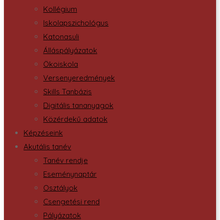
Kollégium
Iskolapszichológus
Katonasuli
Álláspályázatok
Ökoiskola
Versenyeredmények
Skills Tanbázis
Digitális tananyagok
Közérdekű adatok
Képzéseink
Akutális tanév
Tanév rendje
Eseménynaptár
Osztályok
Csengetési rend
Pályázatok