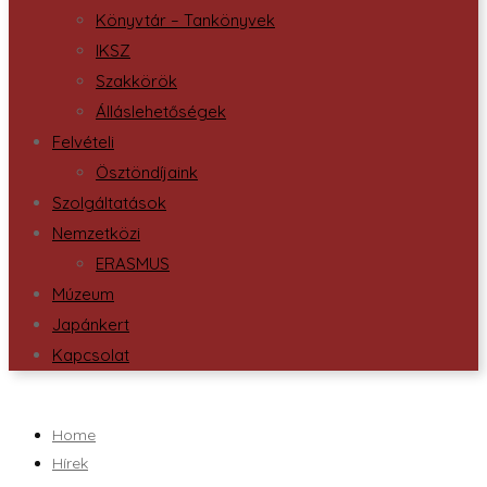
Könyvtár – Tankönyvek
IKSZ
Szakkörök
Álláslehetőségek
Felvételi
Ösztöndíjaink
Szolgáltatások
Nemzetközi
ERASMUS
Múzeum
Japánkert
Kapcsolat
Home
Hírek