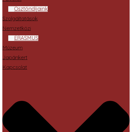
Ösztöndíjaink
Szolgáltatások
Nemzetközi
ERASMUS
Múzeum
Japánkert
Kapcsolat