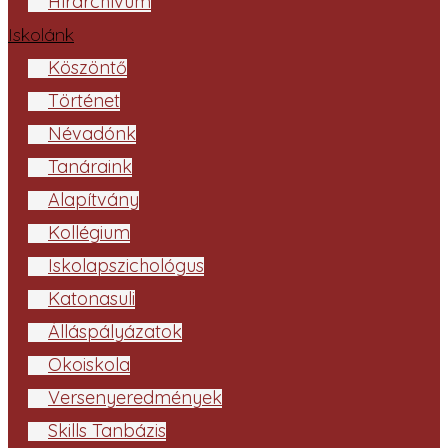
Hírarchívum
Iskolánk
Köszöntő
Történet
Névadónk
Tanáraink
Alapítvány
Kollégium
Iskolapszichológus
Katonasuli
Álláspályázatok
Ökoiskola
Versenyeredmények
Skills Tanbázis