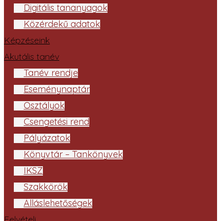
Digitális tananyagok
Közérdekű adatok
Képzéseink
Akutális tanév
Tanév rendje
Eseménynaptár
Osztályok
Csengetési rend
Pályázatok
Könyvtár – Tankönyvek
IKSZ
Szakkörök
Álláslehetőségek
Felvételi