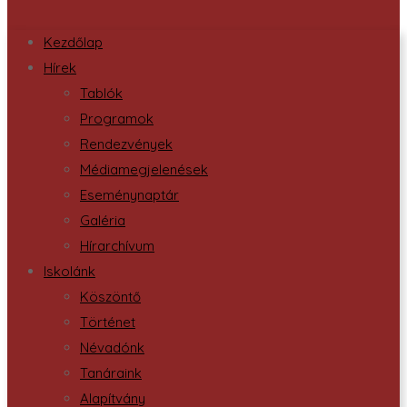
Kezdőlap
Hírek
Tablók
Programok
Rendezvények
Médiamegjelenések
Eseménynaptár
Galéria
Hírarchívum
Iskolánk
Köszöntő
Történet
Névadónk
Tanáraink
Alapítvány