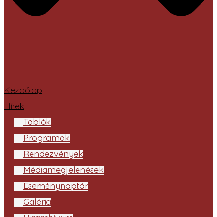
Kezdőlap
Hírek
Tablók
Programok
Rendezvények
Médiamegjelenések
Eseménynaptár
Galéria