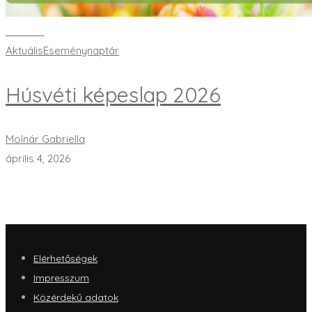
Bővebben
Aktuális
Eseménynaptár
Húsvéti képeslap 2026
Molnár Gabriella
április 4, 2026
Elérhetőségek
Impresszum
Közérdekű adatok