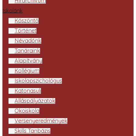
Hírarchívum
Iskolánk
Köszöntő
Történet
Névadónk
Tanáraink
Alapítvány
Kollégium
Iskolapszichológus
Katonasuli
Álláspályázatok
Ökoiskola
Versenyeredmények
Skills Tanbázis