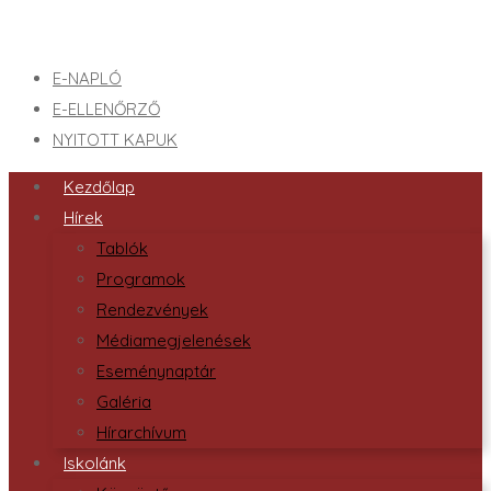
E-NAPLÓ
E-ELLENŐRZŐ
NYITOTT KAPUK
Kezdőlap
Hírek
Tablók
Programok
Rendezvények
Médiamegjelenések
Eseménynaptár
Galéria
Hírarchívum
Iskolánk