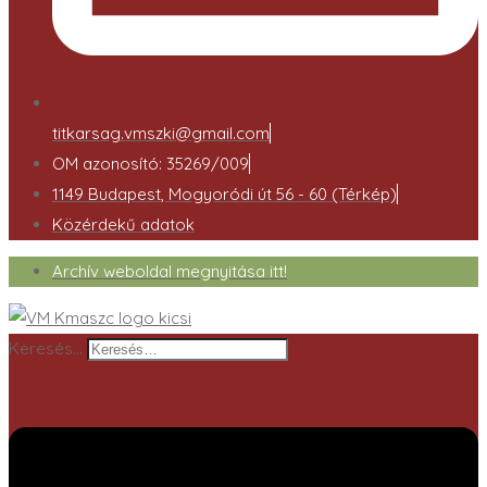
titkarsag.vmszki@gmail.com
OM azonosító: 35269/009
1149 Budapest, Mogyoródi út 56 - 60 (Térkép)
Közérdekű adatok
Archív weboldal megnyitása itt!
Keresés…