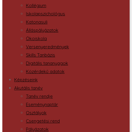
Kollégium
Iskolapszichológus
Katonasuli
Álláspályázatok
Ökoiskola
Versenyeredmények
Skills Tanbázis
Digitális tananyagok
Közérdekű adatok
Képzéseink
Akutális tanév
Tanév rendje
Eseménynaptár
Osztályok
Csengetési rend
Pályázatok