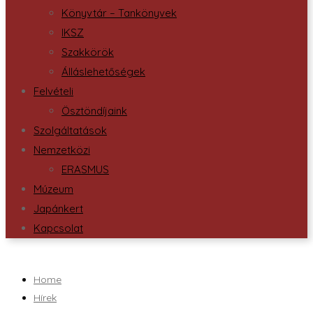
Könyvtár – Tankönyvek
IKSZ
Szakkörök
Álláslehetőségek
Felvételi
Ösztöndíjaink
Szolgáltatások
Nemzetközi
ERASMUS
Múzeum
Japánkert
Kapcsolat
Home
Hírek