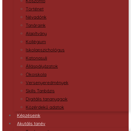
Köszöntő
Történet
Névadónk
Tanáraink
Alapítvány
Kollégium
Iskolapszichológus
Katonasuli
Álláspályázatok
Ökoiskola
Versenyeredmények
Skills Tanbázis
Digitális tananyagok
Közérdekű adatok
Képzéseink
Akutális tanév