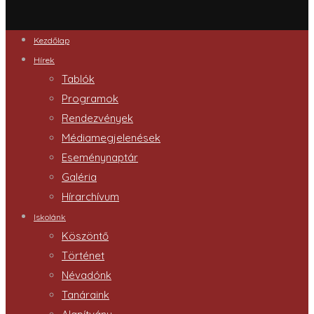
Kezdőlap
Hírek
Tablók
Programok
Rendezvények
Médiamegjelenések
Eseménynaptár
Galéria
Hírarchívum
Iskolánk
Köszöntő
Történet
Névadónk
Tanáraink