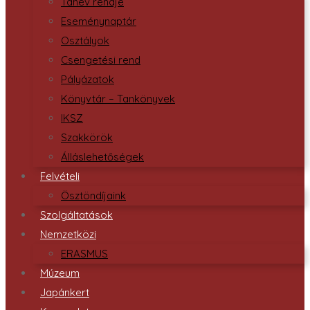
Tanév rendje
Eseménynaptár
Osztályok
Csengetési rend
Pályázatok
Könyvtár – Tankönyvek
IKSZ
Szakkörök
Álláslehetőségek
Felvételi
Ösztöndíjaink
Szolgáltatások
Nemzetközi
ERASMUS
Múzeum
Japánkert