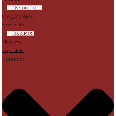
Ösztöndíjaink
Szolgáltatások
Nemzetközi
ERASMUS
Múzeum
Japánkert
Kapcsolat