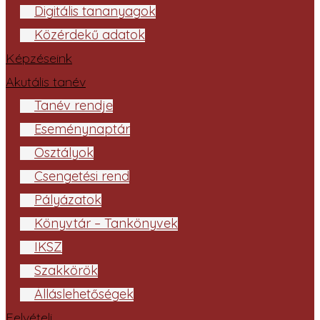
Digitális tananyagok
Közérdekű adatok
Képzéseink
Akutális tanév
Tanév rendje
Eseménynaptár
Osztályok
Csengetési rend
Pályázatok
Könyvtár – Tankönyvek
IKSZ
Szakkörök
Álláslehetőségek
Felvételi