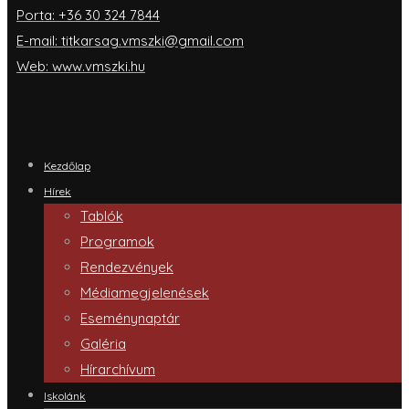
Porta: +36 30 324 7844
E-mail: titkarsag.vmszki@gmail.com
Web: www.vmszki.hu
Kezdőlap
Hírek
Tablók
Programok
Rendezvények
Médiamegjelenések
Eseménynaptár
Galéria
Hírarchívum
Iskolánk