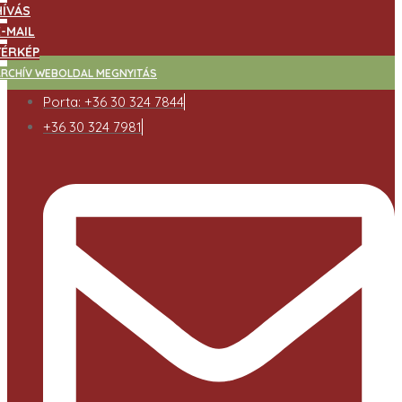
HÍVÁS
E-MAIL
TÉRKÉP
ARCHÍV WEBOLDAL MEGNYITÁS
Porta: +36 30 324 7844
+36 30 324 7981