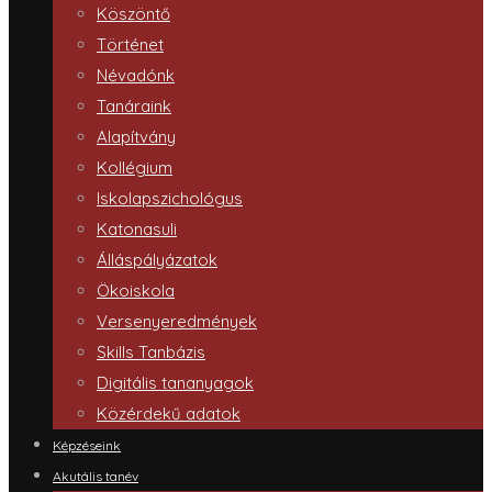
Köszöntő
Történet
Névadónk
Tanáraink
Alapítvány
Kollégium
Iskolapszichológus
Katonasuli
Álláspályázatok
Ökoiskola
Versenyeredmények
Skills Tanbázis
Digitális tananyagok
Közérdekű adatok
Képzéseink
Akutális tanév