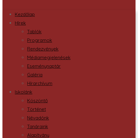
Kezdőlap
Hírek
Tablók
Programok
Rendezvények
Médiamegjelenések
Eseménynaptár
Galéria
Hírarchívum
Iskolánk
Köszöntő
Történet
Névadónk
Tanáraink
Alapítvány