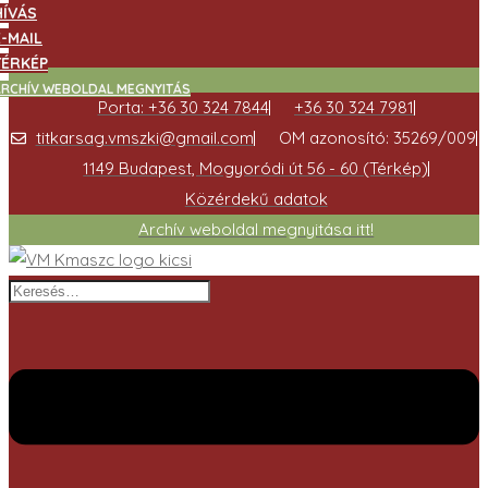
HÍVÁS
E-MAIL
TÉRKÉP
ARCHÍV WEBOLDAL MEGNYITÁS
Porta: +36 30 324 7844
+36 30 324 7981
titkarsag.vmszki@gmail.com
OM azonosító: 35269/009
1149 Budapest, Mogyoródi út 56 - 60 (Térkép)
Közérdekű adatok
Archív weboldal megnyitása itt!
Keresés…