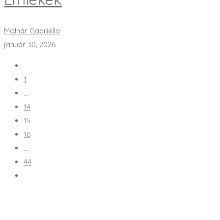
Molnár Gabriella
január 30, 2026
1
…
14
15
16
…
44