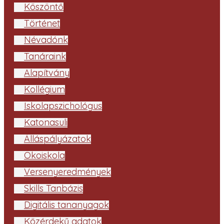
Köszöntő
Történet
Névadónk
Tanáraink
Alapítvány
Kollégium
Iskolapszichológus
Katonasuli
Álláspályázatok
Ökoiskola
Versenyeredmények
Skills Tanbázis
Digitális tananyagok
Közérdekű adatok