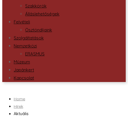
Szakkörök
Álláslehetőségek
Felvételi
Ösztöndíjaink
Szolgáltatások
Nemzetközi
ERASMUS
Múzeum
Japánkert
Kapcsolat
Home
Hírek
Aktuális