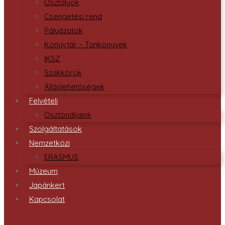
Osztályok
Csengetési rend
Pályázatok
Könyvtár – Tankönyvek
IKSZ
Szakkörök
Álláslehetőségek
Felvételi
Ösztöndíjaink
Szolgáltatások
Nemzetközi
ERASMUS
Múzeum
Japánkert
Kapcsolat