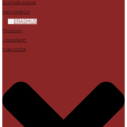
Szolgáltatások
Nemzetközi
ERASMUS
Múzeum
Japánkert
Kapcsolat