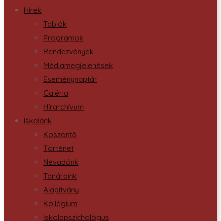
Hírek
Tablók
Programok
Rendezvények
Médiamegjelenések
Eseménynaptár
Galéria
Hírarchívum
Iskolánk
Köszöntő
Történet
Névadónk
Tanáraink
Alapítvány
Kollégium
Iskolapszichológus