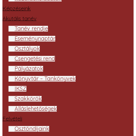
Képzéseink
Akutális tanév
Tanév rendje
Eseménynaptár
Osztályok
Csengetési rend
Pályázatok
Könyvtár – Tankönyvek
IKSZ
Szakkörök
Álláslehetőségek
Felvételi
Ösztöndíjaink