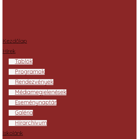
Kezdőlap
Hírek
Tablók
Programok
Rendezvények
Médiamegjelenések
Eseménynaptár
Galéria
Hírarchívum
Iskolánk