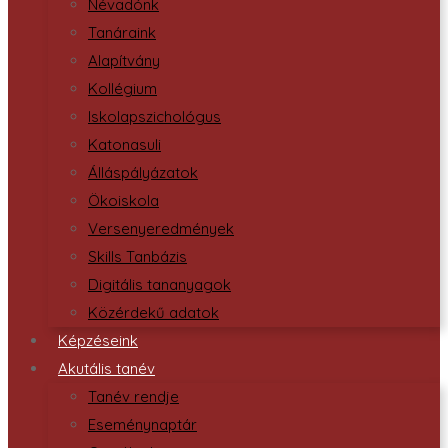
Névadónk
Tanáraink
Alapítvány
Kollégium
Iskolapszichológus
Katonasuli
Álláspályázatok
Ökoiskola
Versenyeredmények
Skills Tanbázis
Digitális tananyagok
Közérdekű adatok
Képzéseink
Akutális tanév
Tanév rendje
Eseménynaptár