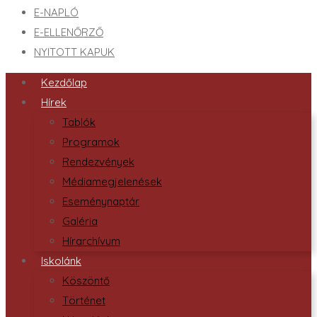
E-NAPLÓ
E-ELLENŐRZŐ
NYITOTT KAPUK
Kezdőlap
Hírek
Tablók
Programok
Rendezvények
Médiamegjelenések
Eseménynaptár
Galéria
Hírarchívum
Iskolánk
Köszöntő
Történet