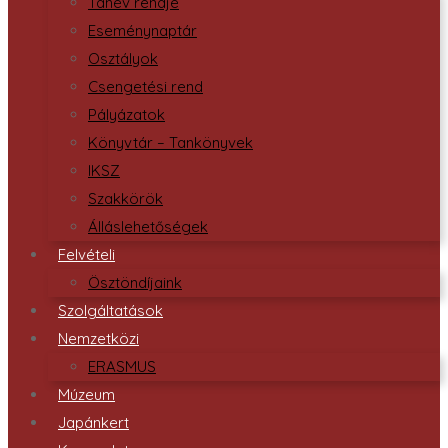
Tanév rendje
Eseménynaptár
Osztályok
Csengetési rend
Pályázatok
Könyvtár – Tankönyvek
IKSZ
Szakkörök
Álláslehetőségek
Felvételi
Ösztöndíjaink
Szolgáltatások
Nemzetközi
ERASMUS
Múzeum
Japánkert