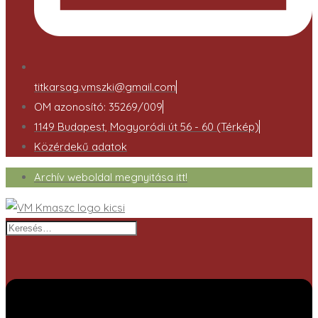
titkarsag.vmszki@gmail.com
OM azonosító: 35269/009
1149 Budapest, Mogyoródi út 56 - 60 (Térkép)
Közérdekű adatok
Archív weboldal megnyitása itt!
Keresés…