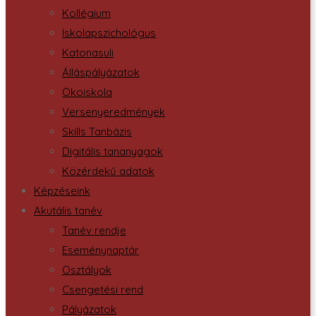
Kollégium
Iskolapszichológus
Katonasuli
Álláspályázatok
Ökoiskola
Versenyeredmények
Skills Tanbázis
Digitális tananyagok
Közérdekű adatok
Képzéseink
Akutális tanév
Tanév rendje
Eseménynaptár
Osztályok
Csengetési rend
Pályázatok