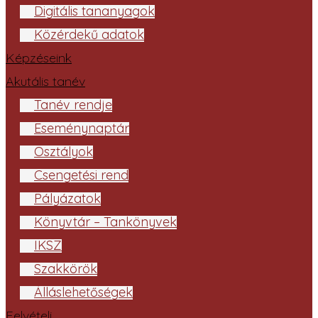
Digitális tananyagok
Közérdekű adatok
Képzéseink
Akutális tanév
Tanév rendje
Eseménynaptár
Osztályok
Csengetési rend
Pályázatok
Könyvtár – Tankönyvek
IKSZ
Szakkörök
Álláslehetőségek
Felvételi