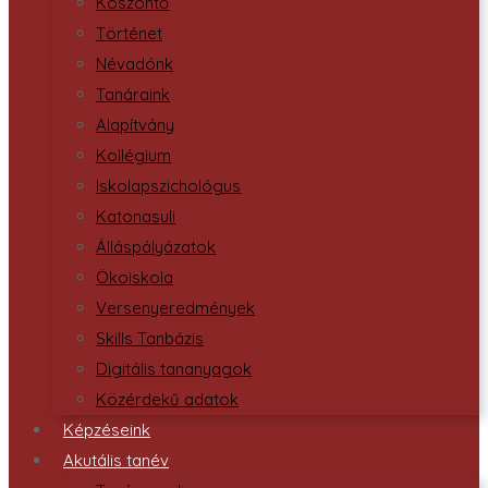
Köszöntő
Történet
Névadónk
Tanáraink
Alapítvány
Kollégium
Iskolapszichológus
Katonasuli
Álláspályázatok
Ökoiskola
Versenyeredmények
Skills Tanbázis
Digitális tananyagok
Közérdekű adatok
Képzéseink
Akutális tanév