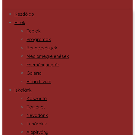
Kezdőlap
Hírek
Tablók
Programok
Rendezvények
Médiamegjelenések
Eseménynaptár
Galéria
Hírarchívum
Iskolánk
Köszöntő
Történet
Névadónk
Tanáraink
Alapítvány