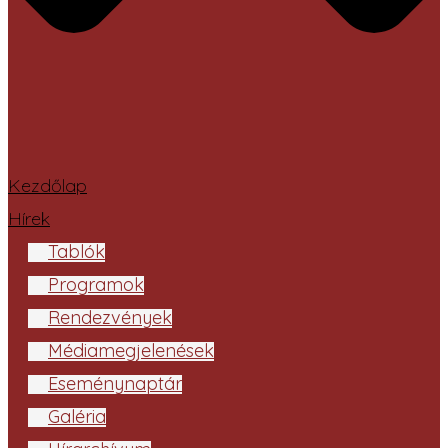
Kezdőlap
Hírek
Tablók
Programok
Rendezvények
Médiamegjelenések
Eseménynaptár
Galéria