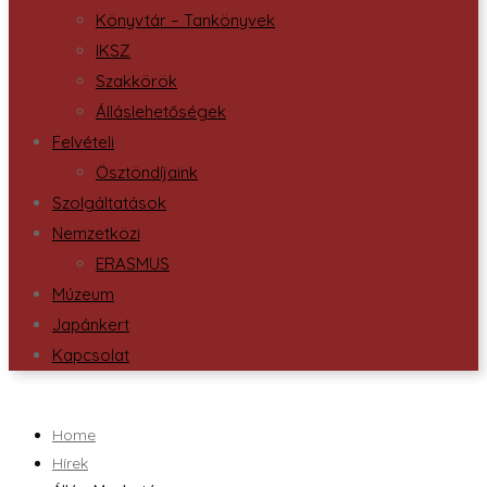
Könyvtár – Tankönyvek
IKSZ
Szakkörök
Álláslehetőségek
Felvételi
Ösztöndíjaink
Szolgáltatások
Nemzetközi
ERASMUS
Múzeum
Japánkert
Kapcsolat
Home
Hírek