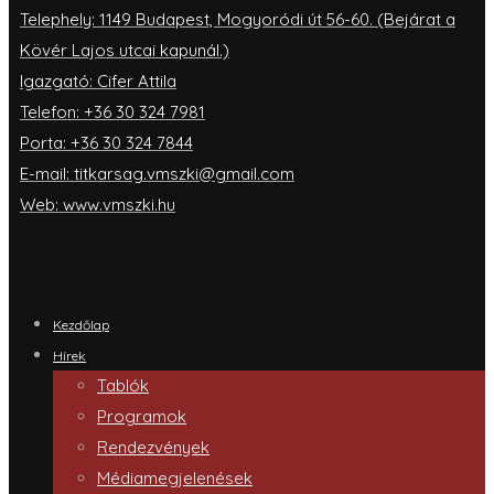
Telephely: 1149 Budapest, Mogyoródi út 56-60. (Bejárat a
Kövér Lajos utcai kapunál.)
Igazgató: Cifer Attila
Telefon: +36 30 324 7981
Porta: +36 30 324 7844
E-mail: titkarsag.vmszki@gmail.com
Web: www.vmszki.hu
Kezdőlap
Hírek
Tablók
Programok
Rendezvények
Médiamegjelenések