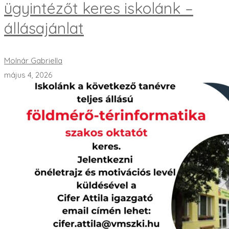
ügyintézőt keres iskolánk –
állásajánlat
Molnár Gabriella
május 4, 2026