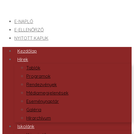
E-NAPLÓ
E-ELLENŐRZŐ
NYITOTT KAPUK
Kezdőlap
Hírek
Tablók
Programok
Rendezvények
Médiamegjelenések
Eseménynaptár
Galéria
Hírarchívum
Iskolánk