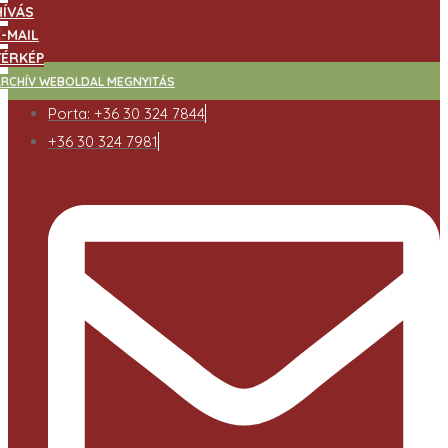
HÍVÁS
E-MAIL
TÉRKÉP
ARCHÍV WEBOLDAL MEGNYITÁS
Porta: +36 30 324 7844
+36 30 324 7981