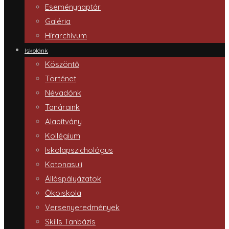
Eseménynaptár
Galéria
Hírarchívum
Iskolánk
Köszöntő
Történet
Névadónk
Tanáraink
Alapítvány
Kollégium
Iskolapszichológus
Katonasuli
Álláspályázatok
Ökoiskola
Versenyeredmények
Skills Tanbázis