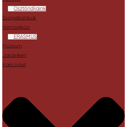
Ösztöndíjaink
Szolgáltatások
Nemzetközi
ERASMUS
Múzeum
Japánkert
Kapcsolat