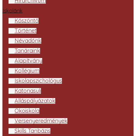
Hírarchívum
Iskolánk
Köszöntő
Történet
Névadónk
Tanáraink
Alapítvány
Kollégium
Iskolapszichológus
Katonasuli
Álláspályázatok
Ökoiskola
Versenyeredmények
Skills Tanbázis