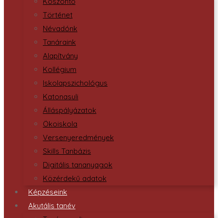
Köszöntő
Történet
Névadónk
Tanáraink
Alapítvány
Kollégium
Iskolapszichológus
Katonasuli
Álláspályázatok
Ökoiskola
Versenyeredmények
Skills Tanbázis
Digitális tananyagok
Közérdekű adatok
Képzéseink
Akutális tanév