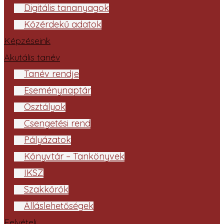
Digitális tananyagok
Közérdekű adatok
Képzéseink
Akutális tanév
Tanév rendje
Eseménynaptár
Osztályok
Csengetési rend
Pályázatok
Könyvtár – Tankönyvek
IKSZ
Szakkörök
Álláslehetőségek
Felvételi