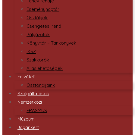
Tanév rendje
Eseménynaptár
Osztályok
Csengetési rend
Pályázatok
Könyvtár – Tankönyvek
IKSZ
Szakkörök
Álláslehetőségek
Felvételi
Ösztöndíjaink
Szolgáltatások
Nemzetközi
ERASMUS
Múzeum
Japánkert