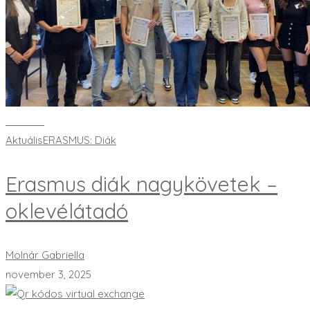
Bővebben
Aktuális
ERASMUS: Diák
Erasmus diák nagykövetek –
oklevélátadó
Molnár Gabriella
november 3, 2025