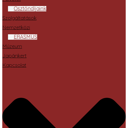
Ösztöndíjaink
Szolgáltatások
Nemzetközi
ERASMUS
Múzeum
Japánkert
Kapcsolat