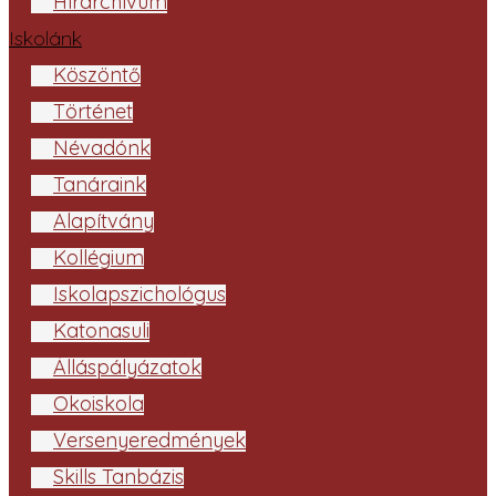
Hírarchívum
Iskolánk
Köszöntő
Történet
Névadónk
Tanáraink
Alapítvány
Kollégium
Iskolapszichológus
Katonasuli
Álláspályázatok
Ökoiskola
Versenyeredmények
Skills Tanbázis