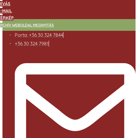
HÍVÁS
E-MAIL
TÉRKÉP
ARCHÍV WEBOLDAL MEGNYITÁS
Porta: +36 30 324 7844
+36 30 324 7981