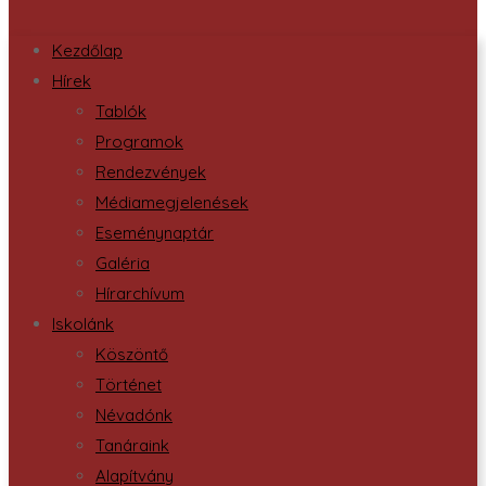
Kezdőlap
Hírek
Tablók
Programok
Rendezvények
Médiamegjelenések
Eseménynaptár
Galéria
Hírarchívum
Iskolánk
Köszöntő
Történet
Névadónk
Tanáraink
Alapítvány