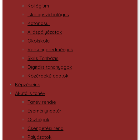
Kollégium
Iskolapszichológus
Katonasuli
Álláspályázatok
Ökoiskola
Versenyeredmények
Skills Tanbázis
Digitális tananyagok
Közérdekű adatok
Képzéseink
Akutális tanév
Tanév rendje
Eseménynaptár
Osztályok
Csengetési rend
Pályázatok