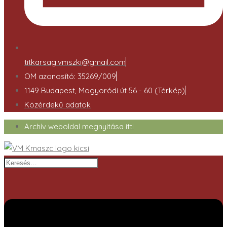
titkarsag.vmszki@gmail.com
OM azonosító: 35269/009
1149 Budapest, Mogyoródi út 56 - 60 (Térkép)
Közérdekű adatok
Archív weboldal megnyitása itt!
Keresés…