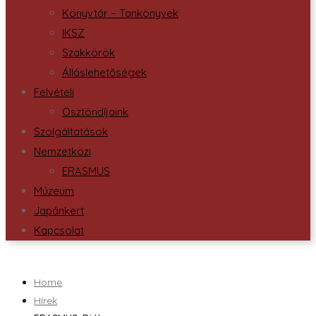
Könyvtár – Tankönyvek
IKSZ
Szakkörök
Álláslehetőségek
Felvételi
Ösztöndíjaink
Szolgáltatások
Nemzetközi
ERASMUS
Múzeum
Japánkert
Kapcsolat
Home
Hírek