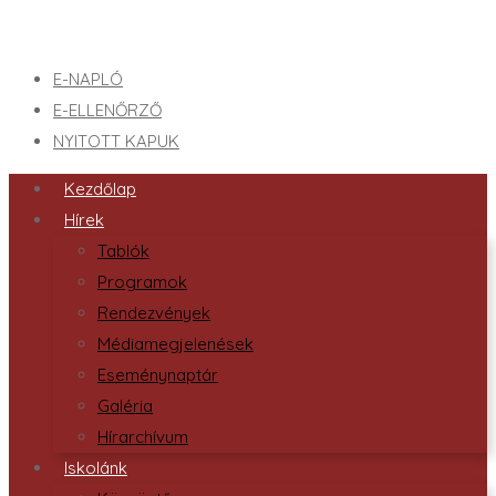
E-NAPLÓ
E-ELLENŐRZŐ
NYITOTT KAPUK
Kezdőlap
Hírek
Tablók
Programok
Rendezvények
Médiamegjelenések
Eseménynaptár
Galéria
Hírarchívum
Iskolánk