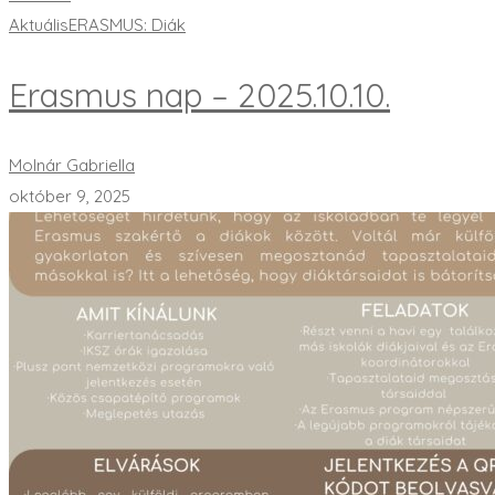
Aktuális
ERASMUS: Diák
Erasmus nap – 2025.10.10.
Molnár Gabriella
október 9, 2025