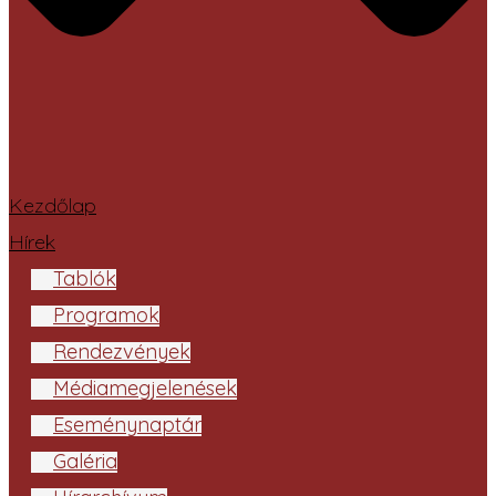
Kezdőlap
Hírek
Tablók
Programok
Rendezvények
Médiamegjelenések
Eseménynaptár
Galéria