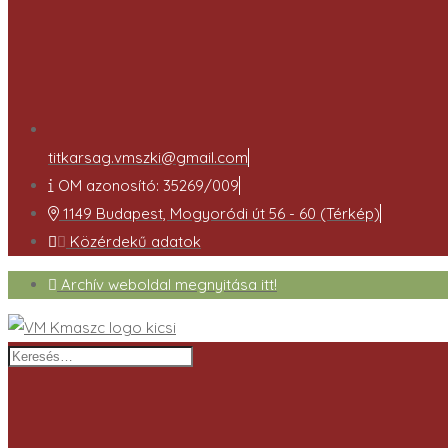
titkarsag.vmszki@gmail.com
OM azonosító: 35269/009
1149 Budapest, Mogyoródi út 56 - 60 (Térkép)
Közérdekű adatok
Archív weboldal megnyitása itt!
Keresés…