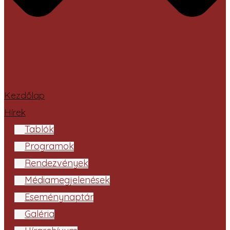
Kezdőlap
Hírek
Tablók
Programok
Rendezvények
Médiamegjelenések
Eseménynaptár
Galéria