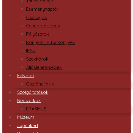
Tanév rendje
Eseménynaptár
Osztályok
Csengetési rend
Pályázatok
Könyvtár – Tankönyvek
IKSZ
Szakkörök
Álláslehetőségek
Felvételi
Ösztöndíjaink
Szolgáltatások
Nemzetközi
ERASMUS
Múzeum
Japánkert