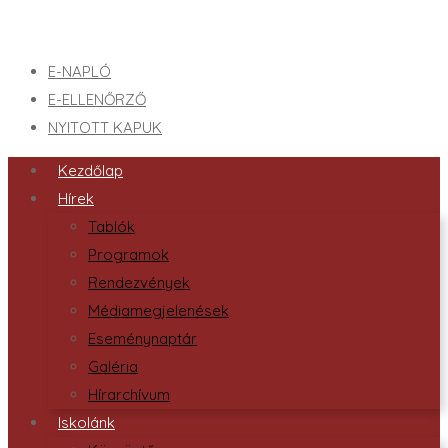
E-NAPLÓ
E-ELLENŐRZŐ
NYITOTT KAPUK
Kezdőlap
Hírek
Tablók
Programok
Rendezvények
Médiamegjelenések
Eseménynaptár
Galéria
Hírarchívum
Iskolánk