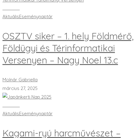
Bővebben
Aktuális
Eseménynaptár
OSZTV siker – 1. hely Földmérő,
Földügyi és Térinformatikai
Versenyen – Nagy Noel 13.c
Molnár Gabriella
március 27, 2025
Bővebben
Aktuális
Eseménynaptár
Kagami-ryú harcművészet –