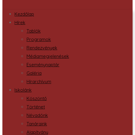
Kezdőlap
Hírek
Tablók
Programok
Rendezvények
Médiamegjelenések
Eseménynaptár
Galéria
Hírarchívum
Iskolánk
Köszöntő
Történet
Névadónk
Tanáraink
Alapítvány