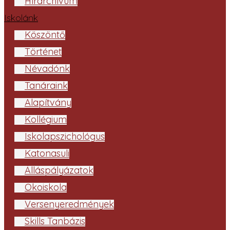
Hírarchívum
Iskolánk
Köszöntő
Történet
Névadónk
Tanáraink
Alapítvány
Kollégium
Iskolapszichológus
Katonasuli
Álláspályázatok
Ökoiskola
Versenyeredmények
Skills Tanbázis