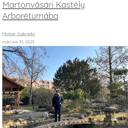
Martonvásári Kastély
Arborétumába
Molnár Gabriella
március 31, 2025