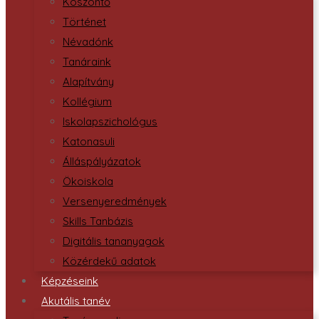
Köszöntő
Történet
Névadónk
Tanáraink
Alapítvány
Kollégium
Iskolapszichológus
Katonasuli
Álláspályázatok
Ökoiskola
Versenyeredmények
Skills Tanbázis
Digitális tananyagok
Közérdekű adatok
Képzéseink
Akutális tanév