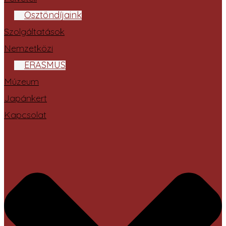
Ösztöndíjaink
Szolgáltatások
Nemzetközi
ERASMUS
Múzeum
Japánkert
Kapcsolat