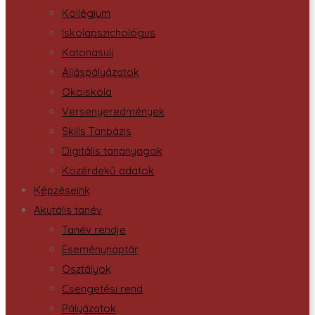
Kollégium
Iskolapszichológus
Katonasuli
Álláspályázatok
Ökoiskola
Versenyeredmények
Skills Tanbázis
Digitális tananyagok
Közérdekű adatok
Képzéseink
Akutális tanév
Tanév rendje
Eseménynaptár
Osztályok
Csengetési rend
Pályázatok