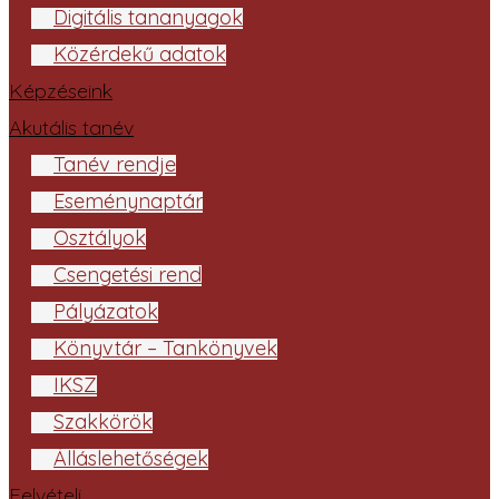
Digitális tananyagok
Közérdekű adatok
Képzéseink
Akutális tanév
Tanév rendje
Eseménynaptár
Osztályok
Csengetési rend
Pályázatok
Könyvtár – Tankönyvek
IKSZ
Szakkörök
Álláslehetőségek
Felvételi