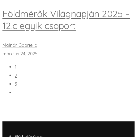
Földmérők Világnapján 2025 –
12.c egyik csoport
Molnár Gabriella
március 24, 2025
1
2
3
Elérhetőségek