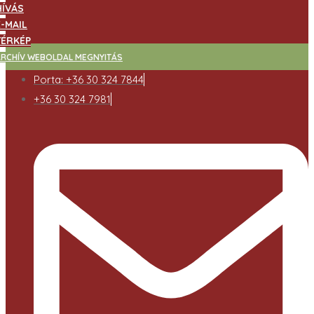
HÍVÁS
E-MAIL
TÉRKÉP
ARCHÍV WEBOLDAL MEGNYITÁS
Porta: +36 30 324 7844
+36 30 324 7981