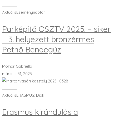
Bővebben
Aktuális
Eseménynaptár
Parképítő OSZTV 2025. – siker
– 3. helyezett bronzérmes
Pethő Bendegúz
Molnár Gabriella
március 31, 2025
Bővebben
Aktuális
ERASMUS: Diák
Erasmus kirándulás a