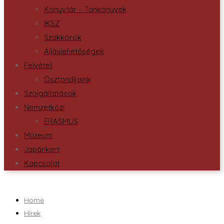
Könyvtár – Tankönyvek
IKSZ
Szakkörök
Álláslehetőségek
Felvételi
Ösztöndíjaink
Szolgáltatások
Nemzetközi
ERASMUS
Múzeum
Japánkert
Kapcsolat
Home
Hírek