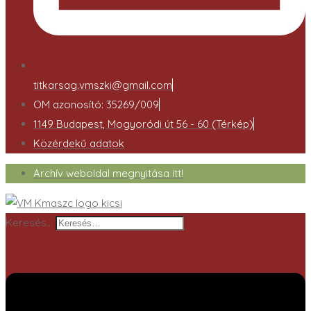
titkarsag.vmszki@gmail.com
OM azonosító: 35269/009
1149 Budapest, Mogyoródi út 56 - 60 (Térkép)
Közérdekű adatok
Archív weboldal megnyitása itt!
Keresés…