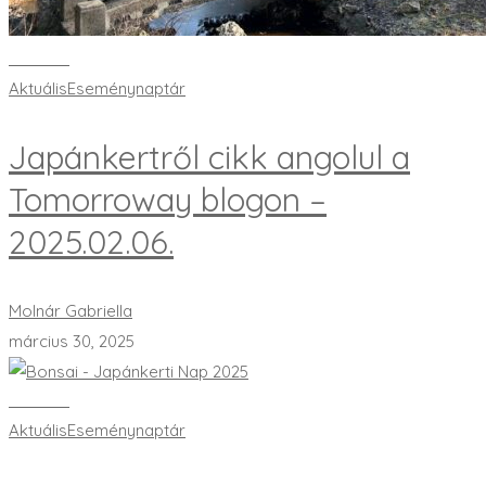
Bővebben
Aktuális
Eseménynaptár
Japánkertről cikk angolul a
Tomorroway blogon –
2025.02.06.
Molnár Gabriella
március 30, 2025
Bővebben
Aktuális
Eseménynaptár