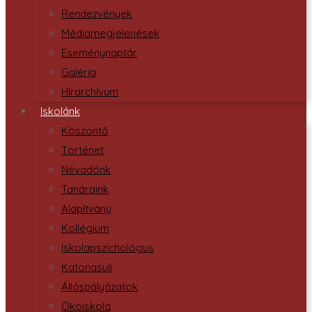
Rendezvények
Médiamegjelenések
Eseménynaptár
Galéria
Hírarchívum
Iskolánk
Köszöntő
Történet
Névadónk
Tanáraink
Alapítvány
Kollégium
Iskolapszichológus
Katonasuli
Álláspályázatok
Ökoiskola