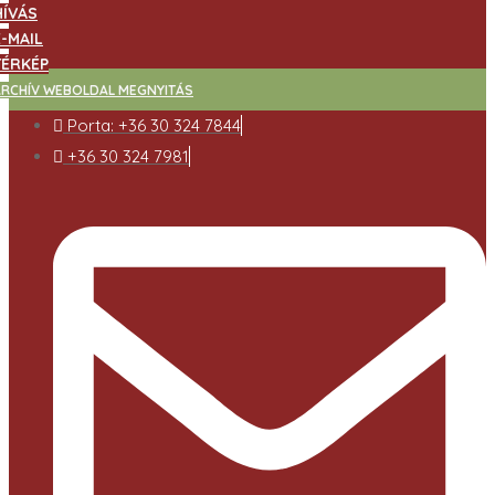
HÍVÁS
E-MAIL
TÉRKÉP
ARCHÍV WEBOLDAL MEGNYITÁS
Porta: +36 30 324 7844
+36 30 324 7981