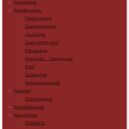
Képzéseink
Akutális tanév
Tanév rendje
Eseménynaptár
Osztályok
Csengetési rend
Pályázatok
Könyvtár – Tankönyvek
IKSZ
Szakkörök
Álláslehetőségek
Felvételi
Ösztöndíjaink
Szolgáltatások
Nemzetközi
ERASMUS