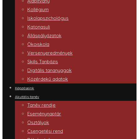
Alapítvány
Kollégium
Iskolapszichológus
Katonasuli
Álláspályázatok
Ökoiskola
Versenyeredmények
Skills Tanbázis
Digitális tananyagok
Közérdekű adatok
Képzéseink
Akutális tanév
Tanév rendje
Eseménynaptár
Osztályok
Csengetési rend