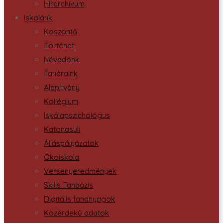
Hírarchívum
Iskolánk
Köszöntő
Történet
Névadónk
Tanáraink
Alapítvány
Kollégium
Iskolapszichológus
Katonasuli
Álláspályázatok
Ökoiskola
Versenyeredmények
Skills Tanbázis
Digitális tananyagok
Közérdekű adatok