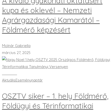
A kiváló gyakorlati oktatásért
kupa és oklevél – Nemzeti
Agrárgazdasági Kamarától –
Földmérő képzésért
Molnár Gabriella
március 27, 2025
Bővebben
Aktuális
Eseménynaptár
OSZTV siker – 1. hely Földmérő,
Földügyi és Térinformatikai