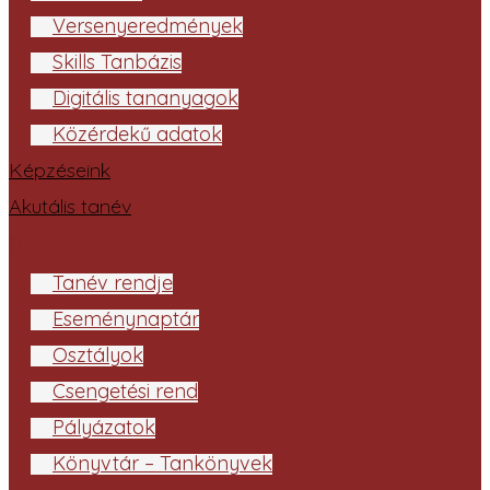
Versenyeredmények
Skills Tanbázis
Digitális tananyagok
Közérdekű adatok
Képzéseink
Akutális tanév
Tanév rendje
Eseménynaptár
Osztályok
Csengetési rend
Pályázatok
Könyvtár – Tankönyvek