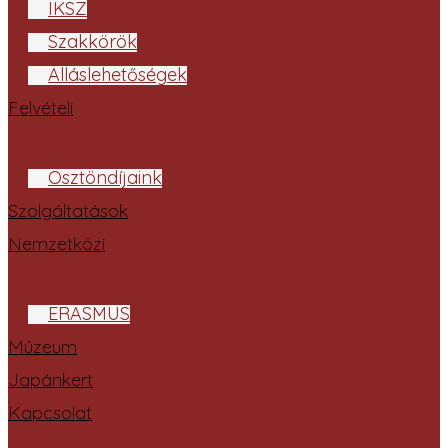
IKSZ
Szakkörök
Álláslehetőségek
Felvételi
Ösztöndíjaink
Szolgáltatások
Nemzetközi
ERASMUS
Múzeum
Japánkert
Kapcsolat