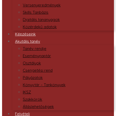
Versenyeredmények
Skills Tanbázis
Digitális tananyagok
Közérdekű adatok
Képzéseink
Akutális tanév
Tanév rendje
Eseménynaptár
Osztályok
Csengetési rend
Pályázatok
Könyvtár – Tankönyvek
IKSZ
Szakkörök
Álláslehetőségek
Felvételi