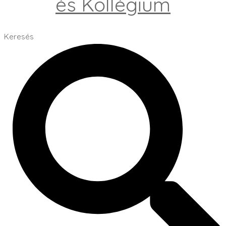
és Kollégium
Keresés