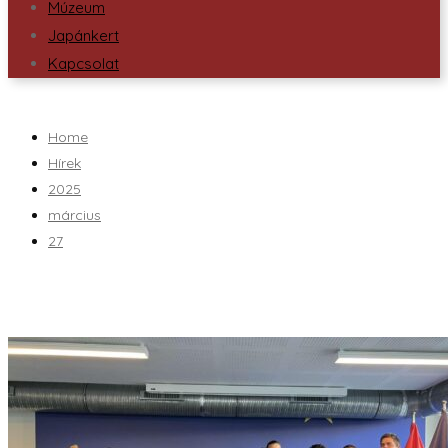
Múzeum
Japánkert
Kapcsolat
Home
Hírek
2025
március
27