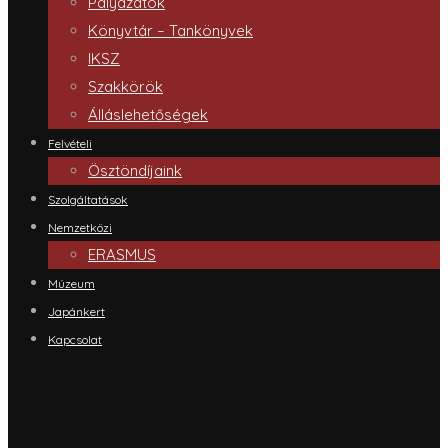
Pályázatok
Könyvtár – Tankönyvek
IKSZ
Szakkörök
Álláslehetőségek
Felvételi
Ösztöndíjaink
Szolgáltatások
Nemzetközi
ERASMUS
Múzeum
Japánkert
Kapcsolat