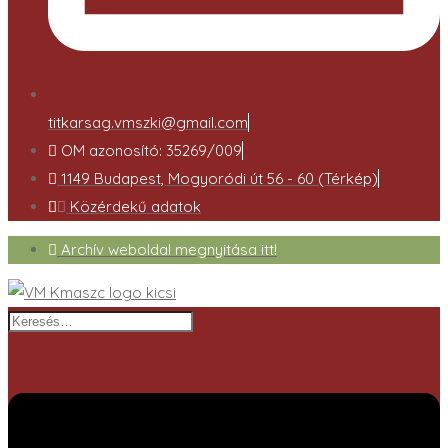
titkarsag.vmszki@gmail.com
OM azonosító: 35269/009
1149 Budapest, Mogyoródi út 56 - 60 (Térkép)
Közérdekű adatok
Archív weboldal megnyitása itt!
Keresés…