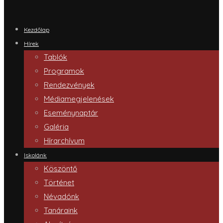
Kezdőlap
Hírek
Tablók
Programok
Rendezvények
Médiamegjelenések
Eseménynaptár
Galéria
Hírarchívum
Iskolánk
Köszöntő
Történet
Névadónk
Tanáraink