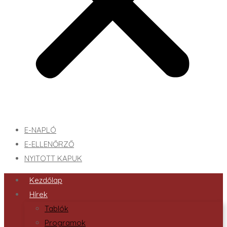
E-NAPLÓ
E-ELLENŐRZŐ
NYITOTT KAPUK
Kezdőlap
Hírek
Tablók
Programok