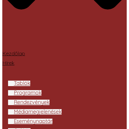
Kezdőlap
Hírek
Tablók
Programok
Rendezvények
Médiamegjelenések
Eseménynaptár