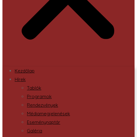
Kezdőlap
Hírek
Tablók
Programok
Rendezvények
Médiamegjelenések
Eseménynaptár
Galéria