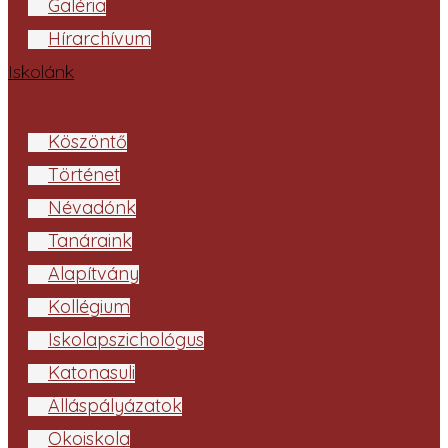
Galéria
Hírarchívum
Iskolánk
Köszöntő
Történet
Névadónk
Tanáraink
Alapítvány
Kollégium
Iskolapszichológus
Katonasuli
Álláspályázatok
Ökoiskola