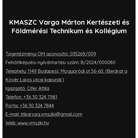
KMASZC Varga Márton Kertészeti és
Földmérési Technikum és Kollégium
Tagintézményi OM azonosító: 035269/009
Felnőttképzési nyilvántartási szám: B/2024/000080
Telephely: 1149 Budapest, Mogyoródi út 56-60. (Bejárat a
Kövér Lajos utcai kapunál.)
Igazgató: Cifer Attila
Telefon: +36 30 324 7981
Porta: +36 30 324 7844
E-mail: titkarsag.vmszki@gmail.com
Web: www.vmszki.hu